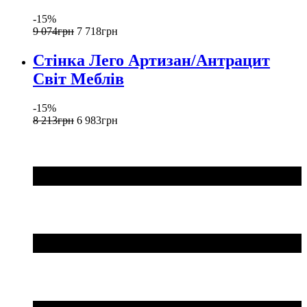
-15%
9 074
грн
7 718
грн
Стінка Лего Артизан/Антрацит
Світ Меблів
-15%
8 213
грн
6 983
грн