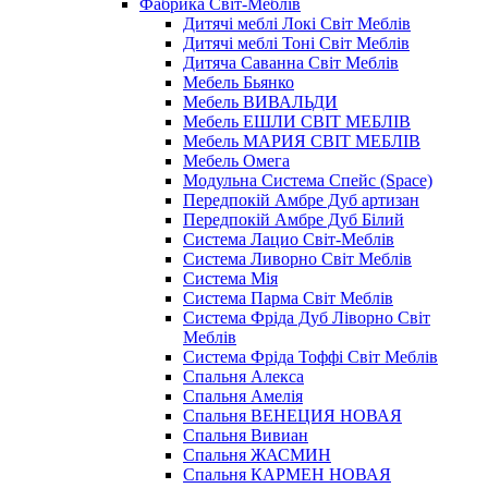
Фабрика Світ-Меблів
Дитячі меблі Локі Світ Меблів
Дитячі меблі Тоні Світ Меблів
Дитяча Саванна Світ Меблів
Мебель Бьянко
Мебель ВИВАЛЬДИ
Мебель ЕШЛИ СВІТ МЕБЛІВ
Мебель МАРИЯ СВІТ МЕБЛІВ
Мебель Омега
Модульна Cистема Спейс (Space)
Передпокій Амбре Дуб артизан
Передпокій Амбре Дуб Білий
Система Лацио Світ-Меблів
Система Ливорно Світ Меблів
Система Мія
Система Парма Свiт Меблiв
Система Фріда Дуб Ліворно Світ
Меблів
Система Фріда Тоффі Світ Меблів
Спальня Алекса
Спальня Амелія
Спальня ВЕНЕЦИЯ НОВАЯ
Спальня Вивиан
Спальня ЖАСМИН
Спальня КАРМЕН НОВАЯ