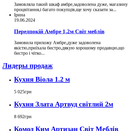
Замовляла такий шкаф амбре,задоволена дуже, магазину
процвітання,і багато покупців,ще хочу сказати за...
Ірина
19.06.2024
Передпокій Амбре 1,2м Світ меблів
Замовила прихожу Амбре,дуже задоволена
якістю,приїхала бистро,дякую хорошому продавцю,що
бистро і чітко...
Лидеры продаж
Кухня Віола 1.2 м
5 025
грн
Кухня Злата Артвуд світлий 2м
8 692
грн
Комод Ким Артизан Світ Меблів