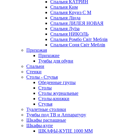
Спальня КАТРИН
Спальня Ким
Спальня Круиз С М
Спальня Лінда
Спальня ЛИЛЕЯ НОВАЯ
Спальня Луїза
Спальня НИКОЛЬ
Спальня Ромбо Світ Меблів
Спальня Соня Світ Меблів
Прихожая
Прихожие
Тумбы для обуви
Спальни
Стенки
Столы - Стулья
Обеденные групы
Столы
Столы журнальные
Столы-книжки
Стулья
Туалетные столики
Тумбы под ТВ и Аппаратуру
Шкафы распашные
Шкафы-купе
ШКАФЫ-КУПЕ 1000 ММ