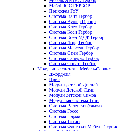
Мебель ЭРИКА Гербор
Меблі ЧОС ГЕРБОР
Прихожая ГоУ
Система Вайт Гербор
Система Вушер Гербор
Система Клео Гербор
Система Коен Гербор
Система Коен МДФ Гербор
Система Лорд Гербор
Система Марсель Гербор
Система Опен Гербор
Система Салерно Гербор
Система Соната Гербор
Модульные системы Мебель-Сервис
Джорджия
Ирис
Модули детской Дисней
Модули Детской Лами
Модули детской Симба
Модульная система Типс
Система Валенсия (самоа)
Система Гресс
Система Парма
Система Токио
Система Фантазия Мебель Сервис