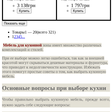
3 138
грн
1 797
грн
ширина, мм
высота, мм
глубина, мм
: 816
: 600
: 460
ширина, мм
высота, мм
глубина, мм
: 816
: 300
: 444
Показать еще
Товары
1 —
20
(всего 321)
1
2
3
4
5
...
Мебель для кухонной
зоны имеет множество различных
комплектаций и стилей.
При ее выборе можно легко ошибиться, так как за внешней
красотой могут скрываться дешевые материалы и фурнитура,
что приводит к недолговечности конструкции. Избежать
этого помогут простые советы о том, как выбрать кухонную
мебель.
Основные вопросы при выборе кухни
Чтобы правильно выбрать кухонную мебель, прежде всего,
нужно задать себе следующие вопросы: