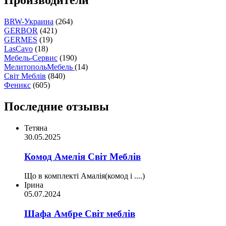
Производители
BRW-Украина
(264)
GERBOR
(421)
GERMES
(19)
LasCavo
(18)
Мебель-Сервис
(190)
МелитопольМебель
(14)
Світ Меблів
(840)
Феникс
(605)
Последние отзывы
Тетяна
30.05.2025
Комод Амелія Світ Меблів
Що в комплекті Амалія(комод і ....)
Ірина
05.07.2024
Шафа Амбре Світ меблів