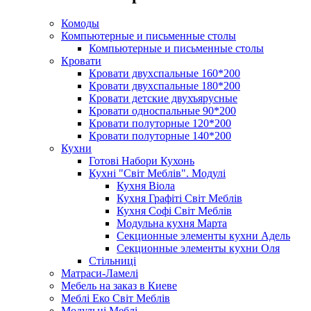
Комоды
Компьютерные и письменные столы
Компьютерные и письменные столы
Кровати
Кровати двухспальные 160*200
Кровати двухспальные 180*200
Кровати детские двухъярусные
Кровати односпальные 90*200
Кровати полуторные 120*200
Кровати полуторные 140*200
Кухни
Готові Набори Кухонь
Кухні "Світ Меблів". Модулі
Кухня Віола
Кухня Графіті Світ Меблів
Кухня Софі Світ Меблів
Модульна кухня Марта
Секционные элементы кухни Адель
Секционные элементы кухни Оля
Стільниці
Матраси-Ламелі
Мебель на заказ в Киеве
Меблі Еко Світ Меблів
Модульні Меблі