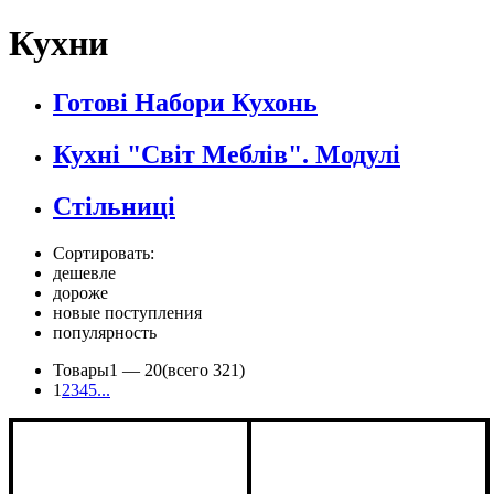
Кухни
Готові Набори Кухонь
Кухні "Світ Меблів". Модулі
Стільниці
Сортировать:
дешевле
дороже
новые поступления
популярность
Товары
1 —
20
(всего 321)
1
2
3
4
5
...