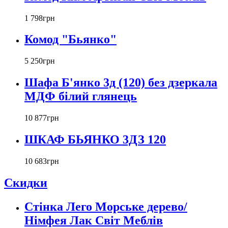
1 798
грн
Комод "Бьянко"
5 250
грн
Шафа Б'янко 3д (120) без дзеркала
МДФ білий глянець
10 877
грн
ШКАФ БЬЯНКО 3ДЗ 120
10 683
грн
Скидки
Стінка Лего Морське дерево/
Німфея Лак Світ Меблів