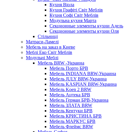
Кухня Віола
Кухня Графіті Світ Меблів
Кухня Софі Світ Меблів
Модульна кухня Марта
Секционные элементы кухни Адель
Секционные элементы кухни Оля
Стільниці
Матраси-Ламелі
Мебель на заказ в Киеве
Меблі Еко Світ Меблів
Модульні Меблі
Мебель BRW -Украина
Мебель Порто БРВ
Мебель INDIANA BRW-Украина
Мебель JULY BRW-Украина
Мебель KASPIAN BRW-Украина
Мебель Koen 2 BRW
Мебель Ацтека БРВ
Мебель Герман БРВ-Украина
Мебель ЗЛАТА BRW
Мебель Кентуки БРВ
Мебель КРИСТИНА БРВ
Мебель МАРКУС БРВ
Мебель Флеймс BRW
Мебель Gerbor