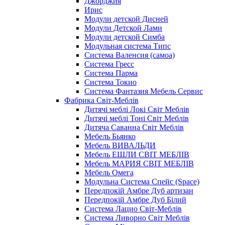
Джорджия
Ирис
Модули детской Дисней
Модули Детской Лами
Модули детской Симба
Модульная система Типс
Система Валенсия (самоа)
Система Гресс
Система Парма
Система Токио
Система Фантазия Мебель Сервис
Фабрика Світ-Меблів
Дитячі меблі Локі Світ Меблів
Дитячі меблі Тоні Світ Меблів
Дитяча Саванна Світ Меблів
Мебель Бьянко
Мебель ВИВАЛЬДИ
Мебель ЕШЛИ СВІТ МЕБЛІВ
Мебель МАРИЯ СВІТ МЕБЛІВ
Мебель Омега
Модульна Cистема Спейс (Space)
Передпокій Амбре Дуб артизан
Передпокій Амбре Дуб Білий
Система Лацио Світ-Меблів
Система Ливорно Світ Меблів