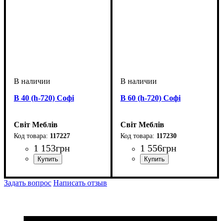
В 40 (h-720) Софі
В 60 (h-720) Софі
Світ Меблів
Світ Меблів
117227
117230
1 153
грн
1 556
грн
ширина, мм
высота, мм
глубина, мм
: 730
: 400
: 320
ширина, мм
высота, мм
глубина, мм
: 730
: 600
: 320
Задать вопрос
Написать отзыв