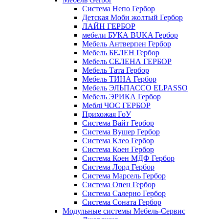
Cистема Непо Гербор
Детская Моби жолтый Гербор
ЛАЙН ГЕРБОР
мебели БУКА BUKA Гербор
Мебель Антверпен Гербор
Мебель БЕЛЕН Гербор
Мебель СЕЛЕНА ГЕРБОР
Мебель Тата Гербор
Мебель ТИНА Гербор
Мебель ЭЛЬПАССО ELPASSO
Мебель ЭРИКА Гербор
Меблі ЧОС ГЕРБОР
Прихожая ГоУ
Система Вайт Гербор
Система Вушер Гербор
Система Клео Гербор
Система Коен Гербор
Система Коен МДФ Гербор
Система Лорд Гербор
Система Марсель Гербор
Система Опен Гербор
Система Салерно Гербор
Система Соната Гербор
Модульные системы Мебель-Сервис