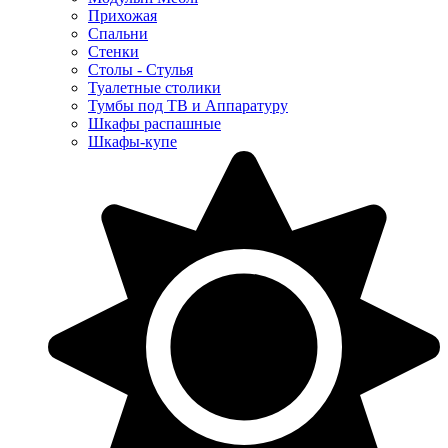
Прихожая
Спальни
Стенки
Столы - Стулья
Туалетные столики
Тумбы под ТВ и Аппаратуру
Шкафы распашные
Шкафы-купе