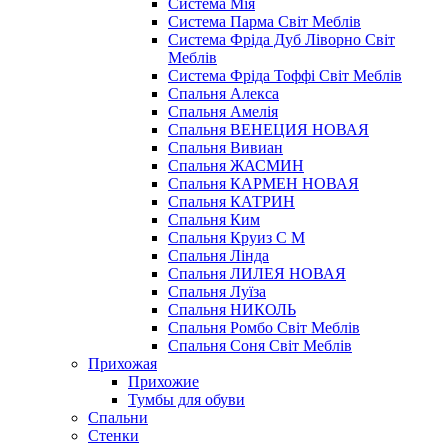
Система Мія
Система Парма Свiт Меблiв
Система Фріда Дуб Ліворно Світ
Меблів
Система Фріда Тоффі Світ Меблів
Спальня Алекса
Спальня Амелія
Спальня ВЕНЕЦИЯ НОВАЯ
Спальня Вивиан
Спальня ЖАСМИН
Спальня КАРМЕН НОВАЯ
Спальня КАТРИН
Спальня Ким
Спальня Круиз С М
Спальня Лінда
Спальня ЛИЛЕЯ НОВАЯ
Спальня Луїза
Спальня НИКОЛЬ
Спальня Ромбо Світ Меблів
Спальня Соня Світ Меблів
Прихожая
Прихожие
Тумбы для обуви
Спальни
Стенки