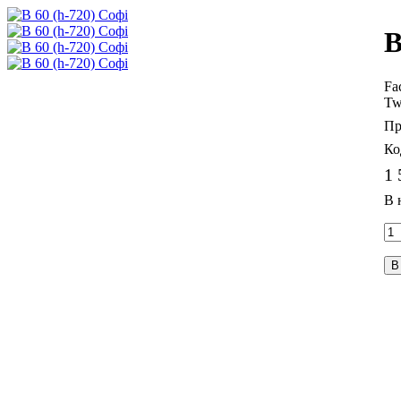
В
Fa
Tw
1 
В