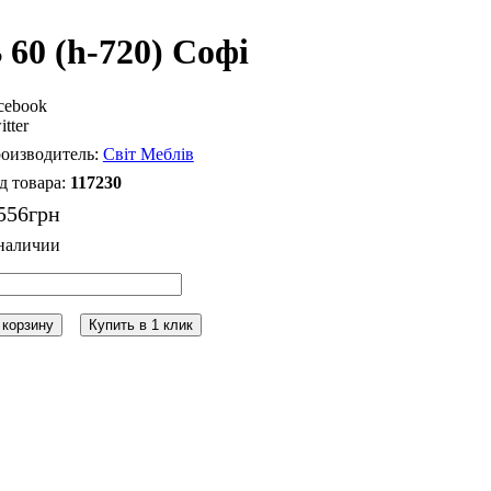
 60 (h-720) Софі
cebook
itter
Світ Меблів
117230
556
грн
 корзину
Купить в 1 клик