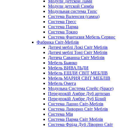
Модули Детской Лами
Модули детской Симба
Модульная система Типс
Система Валенсия (самоа)
Система Гресс
Система Парма
Система Токио
Система Фантазия Мебель Сервис
Фабрика Світ-Меблів
Дитячі меблі Локі Світ Меблів
Дитячі меблі Тоні Світ Меблів
Дитяча Саванна Світ Меблів
Мебель Бьянко
Мебель ВИВАЛЬДИ
Мебель ЕШЛИ СВІТ МЕБЛІВ
Мебель МАРИЯ СВІТ МЕБЛІВ
Мебель Омега
Модульна Cистема Спейс (Space)
Передпокій Амбре Дуб артизан
Передпокій Амбре Дуб Білий
Система Лацио Світ-Меблів
Система Ливорно Світ Меблів
Система Мія
Система Парма Свiт Меблiв
Система Фріда Дуб Ліворно Світ