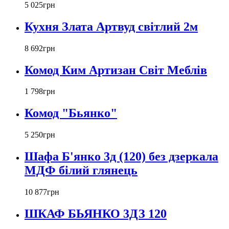
5 025
грн
Кухня Злата Артвуд світлий 2м
8 692
грн
Комод Ким Артизан Світ Меблів
1 798
грн
Комод "Бьянко"
5 250
грн
Шафа Б'янко 3д (120) без дзеркала
МДФ білий глянець
10 877
грн
ШКАФ БЬЯНКО 3ДЗ 120