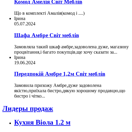
Комод Амелія Світ Меблів
Що в комплекті Амалія(комод і ....)
Ірина
05.07.2024
Шафа Амбре Світ меблів
Замовляла такий шкаф амбре,задоволена дуже, магазину
процвітання,і багато покупців,ще хочу сказати за...
Ірина
19.06.2024
Передпокій Амбре 1,2м Світ меблів
Замовила прихожу Амбре,дуже задоволена
якістю,приїхала бистро,дякую хорошому продавцю,що
бистро і чітко...
Лидеры продаж
Кухня Віола 1.2 м