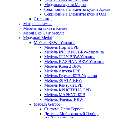
Модульна кухня Марта
Секционные элементы кухни Адель
Секционные элементы кухни Оля
Стільниці
Матраси-Ламелі
Мебель на заказ в Киеве
Меблі Еко Світ Меблів
Модульні Меблі
Мебель BRW -Украина
Мебель Порто БРВ
Мебель INDIANA BRW-Украина
Мебель JULY BRW-Украина
Мебель KASPIAN BRW-Украина
Мебель Koen 2 BRW
Мебель Ацтека БРВ
Мебель Герман БРВ-Украина
Мебель ЗЛАТА BRW
Мебель Кентуки БРВ
Мебель КРИСТИНА БРВ
Мебель МАРКУС БРВ
Мебель Флеймс BRW
Мебель Gerbor
Cистема Непо Гербор
Детская Моби жолтый Гербор