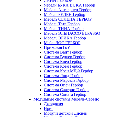
ЛАЙН ГЕРБОР
мебели БУКА BUKA Гербор
Мебель Антверпен Гербор
Мебель БЕЛЕН Гербор
Мебель СЕЛЕНА ГЕРБОР
Мебель Тата Гербор
Мебель ТИНА Гербор
Мебель ЭЛЬПАССО ELPASSO
Мебель ЭРИКА Гербор
Меблі ЧОС ГЕРБОР
Прихожая ГоУ
Система Вайт Гербор
Система Вушер Гербор
Система Клео Гербор
Система Коен Гербор
Система Коен МДФ Гербор
Система Лорд Гербор
Система Марсель Гербор
Система Опен Гербор
Система Салерно Гербор
Система Соната Гербор
Модульные системы Мебель-Сервис
Джорджия
Ирис
Модули детской Дисней