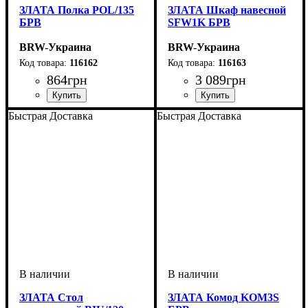
ЗЛАТА Полка POL/135
ЗЛАТА Шкаф навесной
БРВ
SFW1K БРВ
BRW-Украина
BRW-Украина
116162
116163
864
грн
3 089
грн
ширина, мм
высота, мм
глубина, мм
: 200
: 1350
: 185
ширина, мм
высота, мм
глубина, мм
: 370
: 1350
: 310
Быстрая Доставка
Быстрая Доставка
ЗЛАТА Стол
ЗЛАТА Комод KOM3S