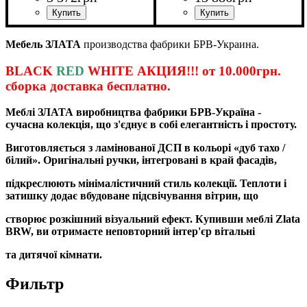
ширина, мм
высота, мм
глубина, мм
: 805
: 950
: 2045
Мебель ЗЛАТА
производства фабрики БРВ-Украина.
BLACK
RED
WHITE АКЦИЯ!!! от 10.000грн.
сборка доставка бесплатно.
Меблі ЗЛАТА виробництва фабрики БРВ-Україна -
сучасна колекція, що з'єднує в собі елегантність і простоту.
Виготовляється з ламінованої ДСП в кольорі «дуб тахо /
білий». Оригінальні ручки, інтегровані в край фасадів,
підкреслюють мінімалістичний стиль колекції. Теплоти і
затишку додає вбудоване підсвічування вітрин, що
створює розкішний візуальний ефект. Купивши меблі Zlata
BRW, ви отримаєте неповторний інтер'єр вітальні
та дитячої кімнати.
Фильтр