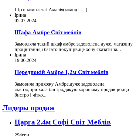
Що в комплекті Амалія(комод і ....)
Ірина
05.07.2024
Шафа Амбре Світ меблів
Замовляла такий шкаф амбре,задоволена дуже, магазину
процвітання,і багато покупців,ще хочу сказати за...
Ірина
19.06.2024
Передпокій Амбре 1,2м Світ меблів
Замовила прихожу Амбре,дуже задоволена
якістю,приїхала бистро,дякую хорошому продавцю,що
бистро і чітко...
Лидеры продаж
Царга 2.4м Софі Світ Меблів
294
грн