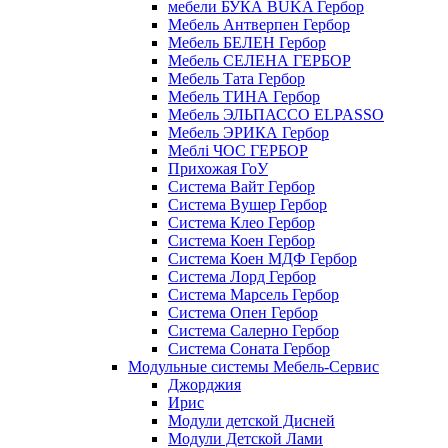
мебели БУКА BUKA Гербор
Мебель Антверпен Гербор
Мебель БЕЛЕН Гербор
Мебель СЕЛЕНА ГЕРБОР
Мебель Тата Гербор
Мебель ТИНА Гербор
Мебель ЭЛЬПАССО ELPASSO
Мебель ЭРИКА Гербор
Меблі ЧОС ГЕРБОР
Прихожая ГоУ
Система Вайт Гербор
Система Вушер Гербор
Система Клео Гербор
Система Коен Гербор
Система Коен МДФ Гербор
Система Лорд Гербор
Система Марсель Гербор
Система Опен Гербор
Система Салерно Гербор
Система Соната Гербор
Модульные системы Мебель-Сервис
Джорджия
Ирис
Модули детской Дисней
Модули Детской Лами