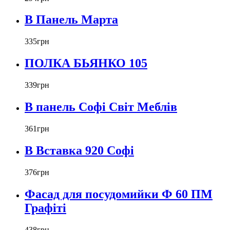
В Панель Марта
335
грн
ПОЛКА БЬЯНКО 105
339
грн
В панель Софі Світ Меблів
361
грн
В Вставка 920 Софі
376
грн
Фасад для посудомийки Ф 60 ПМ
Графіті
438
грн