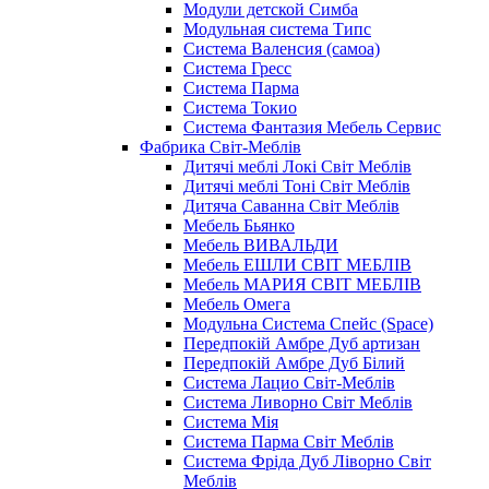
Модули детской Симба
Модульная система Типс
Система Валенсия (самоа)
Система Гресс
Система Парма
Система Токио
Система Фантазия Мебель Сервис
Фабрика Світ-Меблів
Дитячі меблі Локі Світ Меблів
Дитячі меблі Тоні Світ Меблів
Дитяча Саванна Світ Меблів
Мебель Бьянко
Мебель ВИВАЛЬДИ
Мебель ЕШЛИ СВІТ МЕБЛІВ
Мебель МАРИЯ СВІТ МЕБЛІВ
Мебель Омега
Модульна Cистема Спейс (Space)
Передпокій Амбре Дуб артизан
Передпокій Амбре Дуб Білий
Система Лацио Світ-Меблів
Система Ливорно Світ Меблів
Система Мія
Система Парма Свiт Меблiв
Система Фріда Дуб Ліворно Світ
Меблів