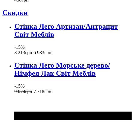
Скидки
Стінка Лего Артизан/Антрацит
Світ Меблів
-15%
8 213
грн
6 983
грн
Стінка Лего Морське дерево/
Німфея Лак Світ Меблів
-15%
9 074
грн
7 718
грн