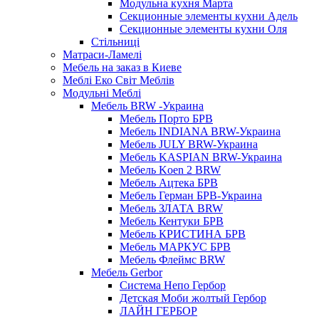
Модульна кухня Марта
Секционные элементы кухни Адель
Секционные элементы кухни Оля
Стільниці
Матраси-Ламелі
Мебель на заказ в Киеве
Меблі Еко Світ Меблів
Модульні Меблі
Мебель BRW -Украина
Мебель Порто БРВ
Мебель INDIANA BRW-Украина
Мебель JULY BRW-Украина
Мебель KASPIAN BRW-Украина
Мебель Koen 2 BRW
Мебель Ацтека БРВ
Мебель Герман БРВ-Украина
Мебель ЗЛАТА BRW
Мебель Кентуки БРВ
Мебель КРИСТИНА БРВ
Мебель МАРКУС БРВ
Мебель Флеймс BRW
Мебель Gerbor
Cистема Непо Гербор
Детская Моби жолтый Гербор
ЛАЙН ГЕРБОР