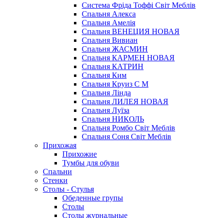
Система Фріда Тоффі Світ Меблів
Спальня Алекса
Спальня Амелія
Спальня ВЕНЕЦИЯ НОВАЯ
Спальня Вивиан
Спальня ЖАСМИН
Спальня КАРМЕН НОВАЯ
Спальня КАТРИН
Спальня Ким
Спальня Круиз С М
Спальня Лінда
Спальня ЛИЛЕЯ НОВАЯ
Спальня Луїза
Спальня НИКОЛЬ
Спальня Ромбо Світ Меблів
Спальня Соня Світ Меблів
Прихожая
Прихожие
Тумбы для обуви
Спальни
Стенки
Столы - Стулья
Обеденные групы
Столы
Столы журнальные