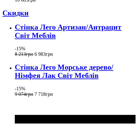
Скидки
Стінка Лего Артизан/Антрацит
Світ Меблів
-15%
8 213
грн
6 983
грн
Стінка Лего Морське дерево/
Німфея Лак Світ Меблів
-15%
9 074
грн
7 718
грн