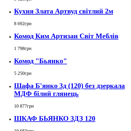
Кухня Злата Артвуд світлий 2м
8 692
грн
Комод Ким Артизан Світ Меблів
1 798
грн
Комод "Бьянко"
5 250
грн
Шафа Б'янко 3д (120) без дзеркала
МДФ білий глянець
10 877
грн
ШКАФ БЬЯНКО 3ДЗ 120
10 683
грн