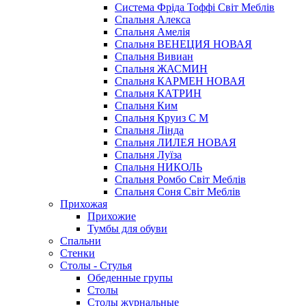
Система Фріда Тоффі Світ Меблів
Спальня Алекса
Спальня Амелія
Спальня ВЕНЕЦИЯ НОВАЯ
Спальня Вивиан
Спальня ЖАСМИН
Спальня КАРМЕН НОВАЯ
Спальня КАТРИН
Спальня Ким
Спальня Круиз С М
Спальня Лінда
Спальня ЛИЛЕЯ НОВАЯ
Спальня Луїза
Спальня НИКОЛЬ
Спальня Ромбо Світ Меблів
Спальня Соня Світ Меблів
Прихожая
Прихожие
Тумбы для обуви
Спальни
Стенки
Столы - Стулья
Обеденные групы
Столы
Столы журнальные