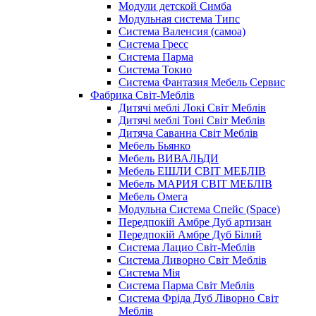
Модули детской Симба
Модульная система Типс
Система Валенсия (самоа)
Система Гресс
Система Парма
Система Токио
Система Фантазия Мебель Сервис
Фабрика Світ-Меблів
Дитячі меблі Локі Світ Меблів
Дитячі меблі Тоні Світ Меблів
Дитяча Саванна Світ Меблів
Мебель Бьянко
Мебель ВИВАЛЬДИ
Мебель ЕШЛИ СВІТ МЕБЛІВ
Мебель МАРИЯ СВІТ МЕБЛІВ
Мебель Омега
Модульна Cистема Спейс (Space)
Передпокій Амбре Дуб артизан
Передпокій Амбре Дуб Білий
Система Лацио Світ-Меблів
Система Ливорно Світ Меблів
Система Мія
Система Парма Свiт Меблiв
Система Фріда Дуб Ліворно Світ
Меблів