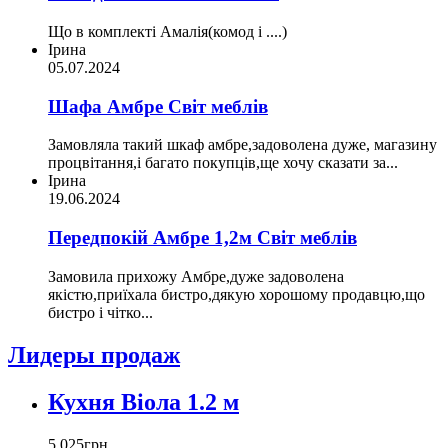
Що в комплекті Амалія(комод і ....)
Ірина
05.07.2024
Шафа Амбре Світ меблів
Замовляла такий шкаф амбре,задоволена дуже, магазину
процвітання,і багато покупців,ще хочу сказати за...
Ірина
19.06.2024
Передпокій Амбре 1,2м Світ меблів
Замовила прихожу Амбре,дуже задоволена
якістю,приїхала бистро,дякую хорошому продавцю,що
бистро і чітко...
Лидеры продаж
Кухня Віола 1.2 м
5 025
грн