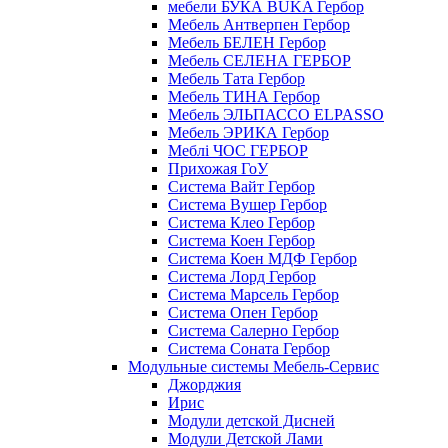
мебели БУКА BUKA Гербор
Мебель Антверпен Гербор
Мебель БЕЛЕН Гербор
Мебель СЕЛЕНА ГЕРБОР
Мебель Тата Гербор
Мебель ТИНА Гербор
Мебель ЭЛЬПАССО ELPASSO
Мебель ЭРИКА Гербор
Меблі ЧОС ГЕРБОР
Прихожая ГоУ
Система Вайт Гербор
Система Вушер Гербор
Система Клео Гербор
Система Коен Гербор
Система Коен МДФ Гербор
Система Лорд Гербор
Система Марсель Гербор
Система Опен Гербор
Система Салерно Гербор
Система Соната Гербор
Модульные системы Мебель-Сервис
Джорджия
Ирис
Модули детской Дисней
Модули Детской Лами