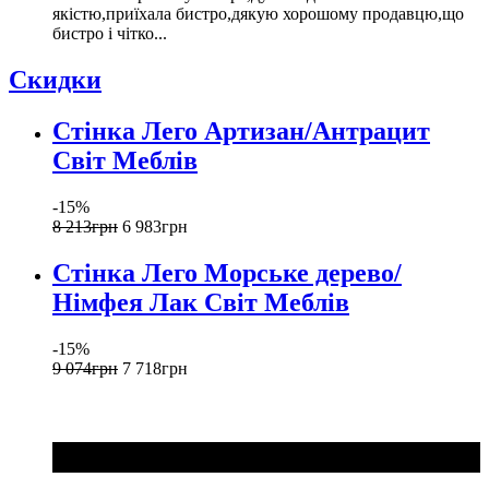
якістю,приїхала бистро,дякую хорошому продавцю,що
бистро і чітко...
Скидки
Стінка Лего Артизан/Антрацит
Світ Меблів
-15%
8 213
грн
6 983
грн
Стінка Лего Морське дерево/
Німфея Лак Світ Меблів
-15%
9 074
грн
7 718
грн