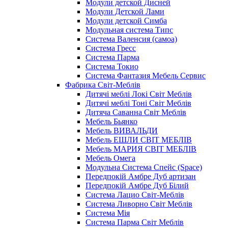
Модули детской Дисней
Модули Детской Лами
Модули детской Симба
Модульная система Типс
Система Валенсия (самоа)
Система Гресс
Система Парма
Система Токио
Система Фантазия Мебель Сервис
Фабрика Світ-Меблів
Дитячі меблі Локі Світ Меблів
Дитячі меблі Тоні Світ Меблів
Дитяча Саванна Світ Меблів
Мебель Бьянко
Мебель ВИВАЛЬДИ
Мебель ЕШЛИ СВІТ МЕБЛІВ
Мебель МАРИЯ СВІТ МЕБЛІВ
Мебель Омега
Модульна Cистема Спейс (Space)
Передпокій Амбре Дуб артизан
Передпокій Амбре Дуб Білий
Система Лацио Світ-Меблів
Система Ливорно Світ Меблів
Система Мія
Система Парма Свiт Меблiв