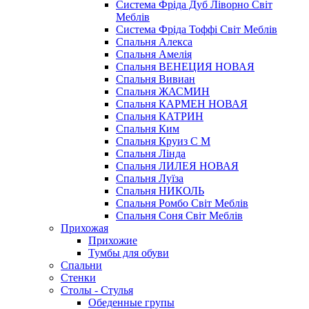
Система Фріда Дуб Ліворно Світ
Меблів
Система Фріда Тоффі Світ Меблів
Спальня Алекса
Спальня Амелія
Спальня ВЕНЕЦИЯ НОВАЯ
Спальня Вивиан
Спальня ЖАСМИН
Спальня КАРМЕН НОВАЯ
Спальня КАТРИН
Спальня Ким
Спальня Круиз С М
Спальня Лінда
Спальня ЛИЛЕЯ НОВАЯ
Спальня Луїза
Спальня НИКОЛЬ
Спальня Ромбо Світ Меблів
Спальня Соня Світ Меблів
Прихожая
Прихожие
Тумбы для обуви
Спальни
Стенки
Столы - Стулья
Обеденные групы