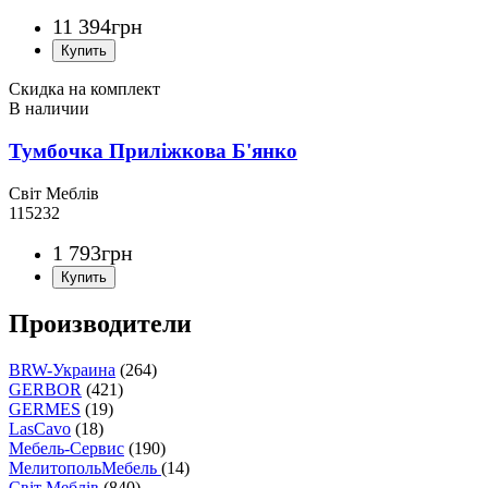
11 394
грн
Скидка на комплект
Тумбочка Приліжкова Б'янко
Світ Меблів
115232
1 793
грн
Производители
BRW-Украина
(264)
GERBOR
(421)
GERMES
(19)
LasCavo
(18)
Мебель-Сервис
(190)
МелитопольМебель
(14)
Світ Меблів
(840)