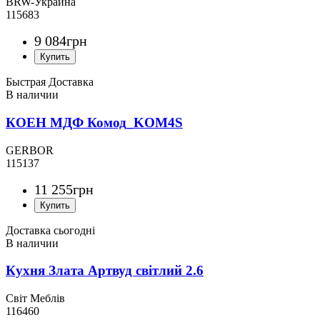
BRW-Украина
115683
9 084
грн
Быстрая Доставка
КОЕН МДФ Комод_KOM4S
GERBOR
115137
11 255
грн
Доставка сьогодні
Кухня Злата Артвуд світлий 2.6
Світ Меблів
116460