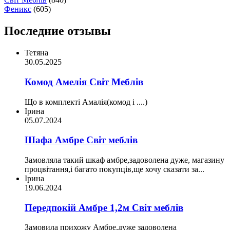
Феникс
(605)
Последние отзывы
Тетяна
30.05.2025
Комод Амелія Світ Меблів
Що в комплекті Амалія(комод і ....)
Ірина
05.07.2024
Шафа Амбре Світ меблів
Замовляла такий шкаф амбре,задоволена дуже, магазину
процвітання,і багато покупців,ще хочу сказати за...
Ірина
19.06.2024
Передпокій Амбре 1,2м Світ меблів
Замовила прихожу Амбре,дуже задоволена