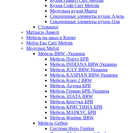
Кухня Графіті Світ Меблів
Кухня Софі Світ Меблів
Модульна кухня Марта
Секционные элементы кухни Адель
Секционные элементы кухни Оля
Стільниці
Матраси-Ламелі
Мебель на заказ в Киеве
Меблі Еко Світ Меблів
Модульні Меблі
Мебель BRW -Украина
Мебель Порто БРВ
Мебель INDIANA BRW-Украина
Мебель JULY BRW-Украина
Мебель KASPIAN BRW-Украина
Мебель Koen 2 BRW
Мебель Ацтека БРВ
Мебель Герман БРВ-Украина
Мебель ЗЛАТА BRW
Мебель Кентуки БРВ
Мебель КРИСТИНА БРВ
Мебель МАРКУС БРВ
Мебель Флеймс BRW
Мебель Gerbor
Cистема Непо Гербор