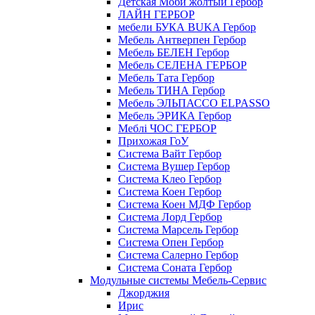
Детская Моби жолтый Гербор
ЛАЙН ГЕРБОР
мебели БУКА BUKA Гербор
Мебель Антверпен Гербор
Мебель БЕЛЕН Гербор
Мебель СЕЛЕНА ГЕРБОР
Мебель Тата Гербор
Мебель ТИНА Гербор
Мебель ЭЛЬПАССО ELPASSO
Мебель ЭРИКА Гербор
Меблі ЧОС ГЕРБОР
Прихожая ГоУ
Система Вайт Гербор
Система Вушер Гербор
Система Клео Гербор
Система Коен Гербор
Система Коен МДФ Гербор
Система Лорд Гербор
Система Марсель Гербор
Система Опен Гербор
Система Салерно Гербор
Система Соната Гербор
Модульные системы Мебель-Сервис
Джорджия
Ирис