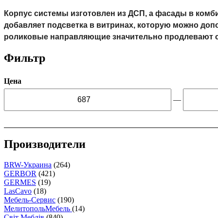
Корпус системы изготовлен из ДСП, а фасады в ком
добавляет подсветка в витринах, которую можно допо
роликовые направляющие значительно продлевают сро
Фильтр
Подробнее: 
http://abcmebli.com.ua/p15106-
Цена
sistema_elpasso_elpaso
—
Производители
BRW-Украина
(264)
GERBOR
(421)
GERMES
(19)
LasCavo
(18)
Мебель-Сервис
(190)
МелитопольМебель
(14)
Світ Меблів
(840)