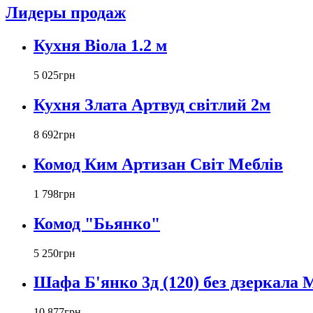
Лидеры продаж
Кухня Віола 1.2 м
5 025
грн
Кухня Злата Артвуд світлий 2м
8 692
грн
Комод Ким Артизан Світ Меблів
1 798
грн
Комод "Бьянко"
5 250
грн
Шафа Б'янко 3д (120) без дзеркала
10 877
грн