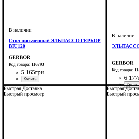
Стол письменный ЭЛЬПАССО ГЕРБОР
BIU120
ЭЛЬПАССО 
GERBOR
GERBOR
116793
11
5 165
грн
6 177
ширина, мм
высота, мм
глубина, мм
: 730
: 1200
: 600
Быстрая Доставка
Быстрая Доста
Быстрый просмотр
Быстрый прос