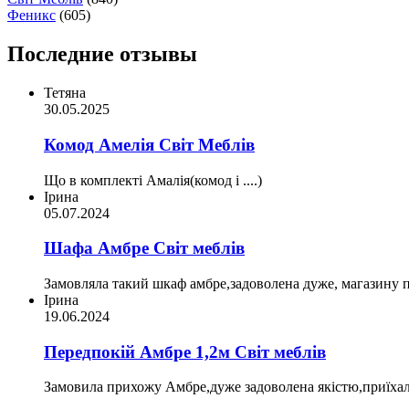
Феникс
(605)
Последние отзывы
Тетяна
30.05.2025
Комод Амелія Світ Меблів
Що в комплекті Амалія(комод і ....)
Ірина
05.07.2024
Шафа Амбре Світ меблів
Замовляла такий шкаф амбре,задоволена дуже, магазину пр
Ірина
19.06.2024
Передпокій Амбре 1,2м Світ меблів
Замовила прихожу Амбре,дуже задоволена якістю,приїхал