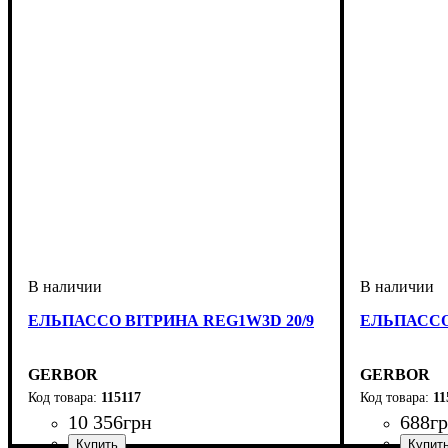
ЕЛЬПАССО ВІТРИНА REG1W3D 20/9
ЕЛЬПАССО
GERBOR
GERBOR
115117
11
10 356
грн
688
г