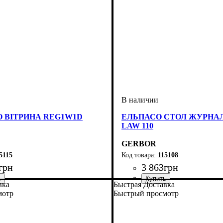
 ВІТРИНА REG1W1D
ЕЛЬПАСО СТОЛ ЖУРНА
LAW 110
GERBOR
5115
115108
грн
3 863
грн
вка
Быстрая Доставка
мотр
Быстрый просмотр