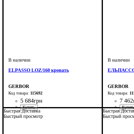
ELPASSO LOZ/160 кровать
ЕЛЬПАССО
GERBOR
GERBOR
115692
11
5 684
грн
7 462
Быстрая Доставка
Быстрая Доста
Быстрый просмотр
Быстрый прос