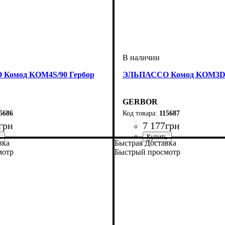
Комод KOM4S/90 Гербор
ЭЛЬПАССО Комод KOM3D3
GERBOR
5686
115687
грн
7 177
грн
вка
Быстрая Доставка
мотр
Быстрый просмотр