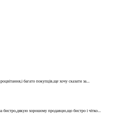
оцвітання,і багато покупців,ще хочу сказати за...
а бистро,дякую хорошому продавцю,що бистро і чітко...