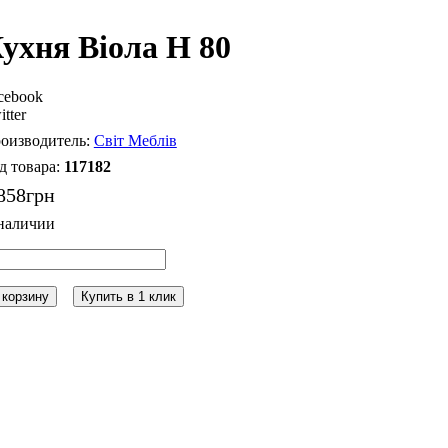
ухня Віола Н 80
cebook
itter
Світ Меблів
117182
858
грн
 корзину
Купить в 1 клик