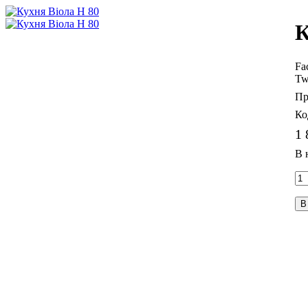
К
Fa
Tw
1 
В