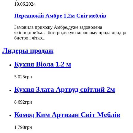
19.06.2024
Передпокій Амбре 1,2м Світ меблів
Замовила прихожу Амбре,дуже задоволена
якістю,приїхала бистро,дякую хорошому продавцю,що
бистро і чітко...
Лидеры продаж
Кухня Віола 1.2 м
5 025
грн
Кухня Злата Артвуд світлий 2м
8 692
грн
Комод Ким Артизан Світ Меблів
1 798
грн