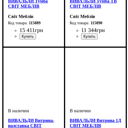
ВИВАЛЬДИ Тумба
ВИВАЛЬДИ Тумба ТВ
СВІТ МЕБЛІВ
СВІТ МЕБЛІВ
Світ Меблів
Світ Меблів
115889
115890
15 411
грн
11 344
грн
ширина, мм
высота, мм
глубина, мм
: 850
: 1685
: 505
ширина, мм
высота, мм
глубина, мм
: 552
: 1624
: 484
ВИВАЛЬДИ Витрина-
ВИВАЛЬДИ Витрина 1Д
надставка СВІТ
СВІТ МЕБЛІВ