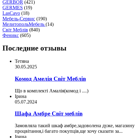
GERBOR
(421)
GERMES
(19)
LasCavo
(18)
Мебель-Сервис
(190)
МелитопольМебель
(14)
Світ Меблів
(840)
Феникс
(605)
Последние отзывы
Тетяна
30.05.2025
Комод Амелія Світ Меблів
Що в комплекті Амалія(комод і ....)
Ірина
05.07.2024
Шафа Амбре Світ меблів
Замовляла такий шкаф амбре,задоволена дуже, магазину
процвітання,і багато покупців,ще хочу сказати за...
Ірина