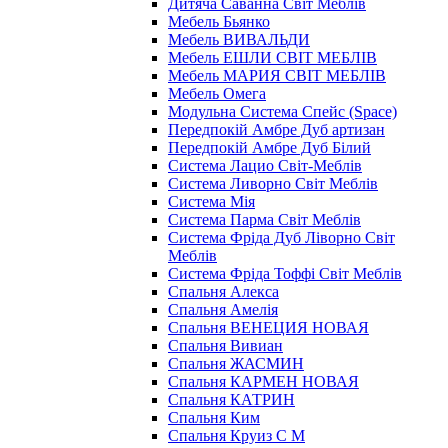
Дитяча Саванна Світ Меблів
Мебель Бьянко
Мебель ВИВАЛЬДИ
Мебель ЕШЛИ СВІТ МЕБЛІВ
Мебель МАРИЯ СВІТ МЕБЛІВ
Мебель Омега
Модульна Cистема Спейс (Space)
Передпокій Амбре Дуб артизан
Передпокій Амбре Дуб Білий
Система Лацио Світ-Меблів
Система Ливорно Світ Меблів
Система Мія
Система Парма Свiт Меблiв
Система Фріда Дуб Ліворно Світ
Меблів
Система Фріда Тоффі Світ Меблів
Спальня Алекса
Спальня Амелія
Спальня ВЕНЕЦИЯ НОВАЯ
Спальня Вивиан
Спальня ЖАСМИН
Спальня КАРМЕН НОВАЯ
Спальня КАТРИН
Спальня Ким
Спальня Круиз С М