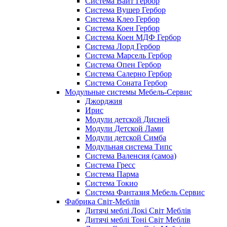
Система Вайт Гербор
Система Вушер Гербор
Система Клео Гербор
Система Коен Гербор
Система Коен МДФ Гербор
Система Лорд Гербор
Система Марсель Гербор
Система Опен Гербор
Система Салерно Гербор
Система Соната Гербор
Модульные системы Мебель-Сервис
Джорджия
Ирис
Модули детской Дисней
Модули Детской Лами
Модули детской Симба
Модульная система Типс
Система Валенсия (самоа)
Система Гресс
Система Парма
Система Токио
Система Фантазия Мебель Сервис
Фабрика Світ-Меблів
Дитячі меблі Локі Світ Меблів
Дитячі меблі Тоні Світ Меблів