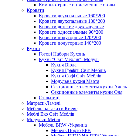
Компьютерные и письменные столы
Кровати
Кровати двухспальные 160*200
Кровати двухспальные 180*200
Кровати детские двухъярусные
Кровати односпальные 90*200
Кровати полуторные 120*200
Кровати полуторные 140*200
Кухни
Готові Набори Кухонь
Кухні "Світ Меблів". Модулі
Кухня Віола
Кухня Графіті Світ Меблів
Кухня Софі Світ Меблів
Модульна кухня Марта
Секционные элементы кухни Адель
Секционные элементы кухни Оля
Стільниці
Матраси-Ламелі
Мебель на заказ в Киеве
Меблі Еко Світ Меблів
Модульні Меблі
Мебель BRW -Украина
Мебель Порто БРВ
Мебель INDIANA BRW-Украина