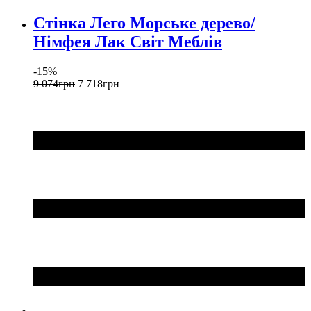
Стінка Лего Морське дерево/
Німфея Лак Світ Меблів
-15%
9 074
грн
7 718
грн