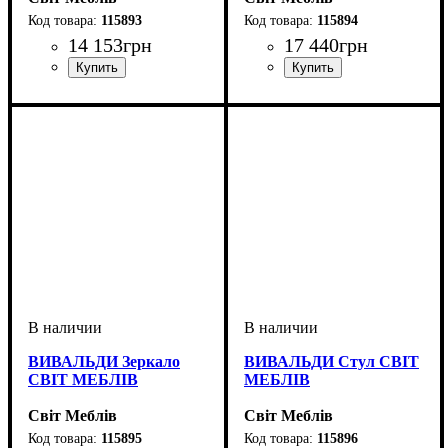
115893
115894
14 153
грн
17 440
грн
ширина, мм
высота, мм
глубина, мм
: 820
: 1010
: 2000
ширина, мм
высота, мм
глубина, мм
: 800
: 1010
: 2000-2390
ВИВАЛЬДИ Зеркало
ВИВАЛЬДИ Стул СВІТ
СВІТ МЕБЛІВ
МЕБЛІВ
Світ Меблів
Світ Меблів
115895
115896