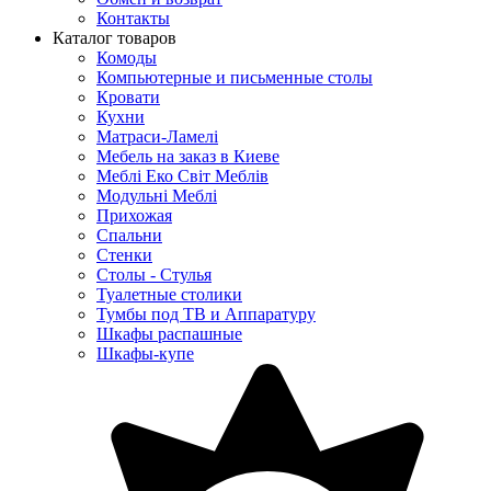
Контакты
Каталог товаров
Комоды
Компьютерные и письменные столы
Кровати
Кухни
Матраси-Ламелі
Мебель на заказ в Киеве
Меблі Еко Світ Меблів
Модульні Меблі
Прихожая
Спальни
Стенки
Столы - Стулья
Туалетные столики
Тумбы под ТВ и Аппаратуру
Шкафы распашные
Шкафы-купе