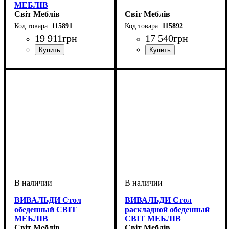
МЕБЛІВ
Світ Меблів
Світ Меблів
115891
115892
19 911
грн
17 540
грн
ширина, мм
высота, мм
глубина, мм
: 1380
: 1680
: 520
ширина, мм
высота, мм
глубина, мм
: 2174
: 736
: 488
ВИВАЛЬДИ Стол
ВИВАЛЬДИ Стол
обеденный СВІТ
раскладной обеденный
МЕБЛІВ
СВІТ МЕБЛІВ
Світ Меблів
Світ Меблів