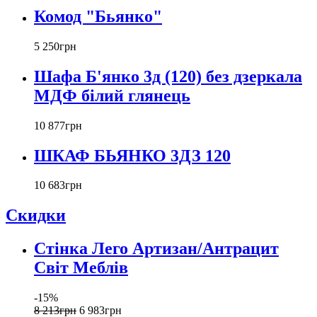
Комод "Бьянко"
5 250
грн
Шафа Б'янко 3д (120) без дзеркала
МДФ білий глянець
10 877
грн
ШКАФ БЬЯНКО 3ДЗ 120
10 683
грн
Скидки
Стінка Лего Артизан/Антрацит
Світ Меблів
-15%
8 213
грн
6 983
грн