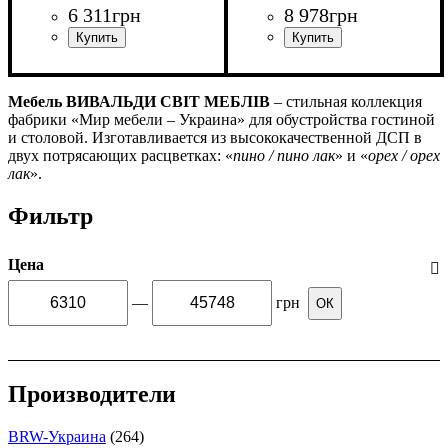
6 311
грн
8 978
грн
ширина, мм
высота, мм
глубина, мм
: 985
: 1510
: 75
ширина, мм
высота, мм
глубина, мм
: 116
: 55
: 57
Мебель ВИВАЛЬДИ СВІТ МЕБЛІВ
– стильная коллекция
фабрики «Мир мебели – Украина» для обустройства гостиной
и столовой. Изготавливается из высококачественной ДСП в
двух потрясающих расцветках: «
пино / пино лак
» и «
орех / орех
лак
».
Фильтр
Цена
—
грн
ОК
Производители
BRW-Украина
(264)