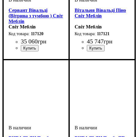
Сервант Вівальді
Вітальня Вівальді Піно
(Вітрина з тумбою ) Світ
Світ Меблів
Меблів
Світ Меблів
Світ Меблів
117120
117121
35 060
грн
45 747
грн
ширина, мм
высота, мм
глубина, мм
: 2230
: 1685
: 505
ширина, мм
высота, мм
глубина, мм
: 2180
: 3110
: 520