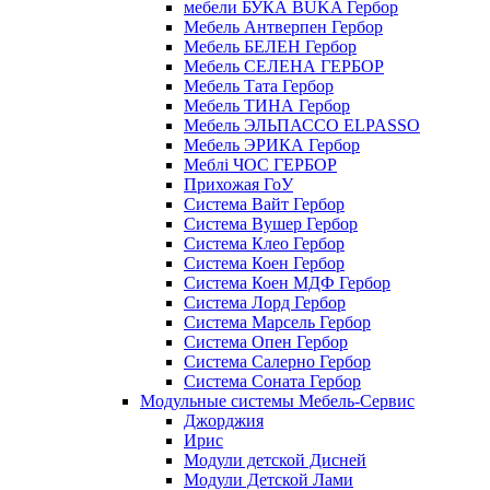
мебели БУКА BUKA Гербор
Мебель Антверпен Гербор
Мебель БЕЛЕН Гербор
Мебель СЕЛЕНА ГЕРБОР
Мебель Тата Гербор
Мебель ТИНА Гербор
Мебель ЭЛЬПАССО ELPASSO
Мебель ЭРИКА Гербор
Меблі ЧОС ГЕРБОР
Прихожая ГоУ
Система Вайт Гербор
Система Вушер Гербор
Система Клео Гербор
Система Коен Гербор
Система Коен МДФ Гербор
Система Лорд Гербор
Система Марсель Гербор
Система Опен Гербор
Система Салерно Гербор
Система Соната Гербор
Модульные системы Мебель-Сервис
Джорджия
Ирис
Модули детской Дисней
Модули Детской Лами