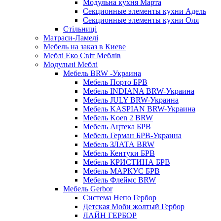
Модульна кухня Марта
Секционные элементы кухни Адель
Секционные элементы кухни Оля
Стільниці
Матраси-Ламелі
Мебель на заказ в Киеве
Меблі Еко Світ Меблів
Модульні Меблі
Мебель BRW -Украина
Мебель Порто БРВ
Мебель INDIANA BRW-Украина
Мебель JULY BRW-Украина
Мебель KASPIAN BRW-Украина
Мебель Koen 2 BRW
Мебель Ацтека БРВ
Мебель Герман БРВ-Украина
Мебель ЗЛАТА BRW
Мебель Кентуки БРВ
Мебель КРИСТИНА БРВ
Мебель МАРКУС БРВ
Мебель Флеймс BRW
Мебель Gerbor
Cистема Непо Гербор
Детская Моби жолтый Гербор
ЛАЙН ГЕРБОР