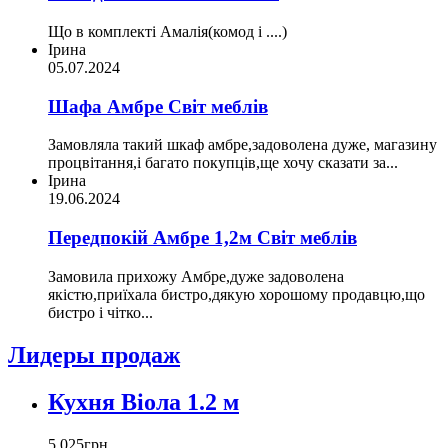
Що в комплекті Амалія(комод і ....)
Ірина
05.07.2024
Шафа Амбре Світ меблів
Замовляла такий шкаф амбре,задоволена дуже, магазину
процвітання,і багато покупців,ще хочу сказати за...
Ірина
19.06.2024
Передпокій Амбре 1,2м Світ меблів
Замовила прихожу Амбре,дуже задоволена
якістю,приїхала бистро,дякую хорошому продавцю,що
бистро і чітко...
Лидеры продаж
Кухня Віола 1.2 м
5 025
грн