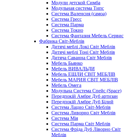
Модули детской Симба
Модульная система Типс
Система Валенсия (самоа)
Система Гресс
Система Парма
Система Токио
Система Фантазия Мебель Сервис
Фабрика Світ-Меблів
Дитячі меблі Локі Світ Меблів
Дитячі меблі Тоні Світ Меблів
Дитяча Саванна Світ Меблів
Мебель Бьянко
Мебель ВИВАЛЬДИ
Мебель ЕШЛИ СВІТ МЕБЛІВ
Мебель МАРИЯ СВІТ МЕБЛІВ
Мебель Омега
Модульна Cистема Спейс (Space)
Передпокій Амбре Дуб артизан
Передпокій Амбре Дуб Білий
Система Лацио Світ-Меблів
Система Ливорно Світ Меблів
Система Мія
Система Парма Свiт Меблiв
Система Фріда Дуб Ліворно Світ
Меблів