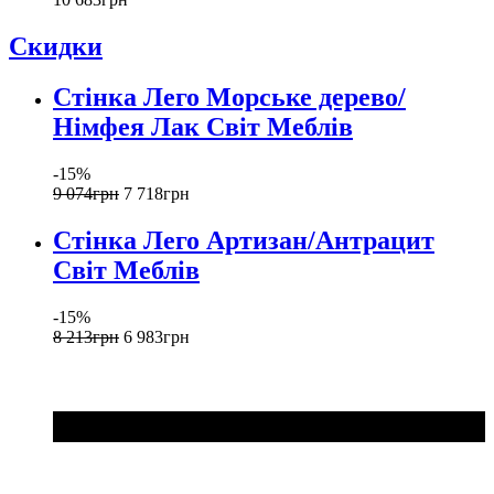
Скидки
Стінка Лего Морське дерево/
Німфея Лак Світ Меблів
-15%
9 074
грн
7 718
грн
Стінка Лего Артизан/Антрацит
Світ Меблів
-15%
8 213
грн
6 983
грн