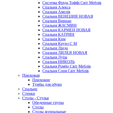
Система Фріда Тоффі Світ Меблів
Спальня Алекса
Спальня Амелія
Спальня ВЕНЕЦИЯ НОВАЯ
Спальня Вивиан
Спальня ЖАСМИН
Спальня КАРМЕН НОВАЯ
Спальня КАТРИН
Спальня Ким
Спальня Круиз С М
Спальня Лінда
Спальня ЛИЛЕЯ НОВАЯ
Спальня Луїза
Спальня НИКОЛЬ
Спальня Ромбо Світ Меблів
Спальня Соня Світ Меблів
Прихожая
Прихожие
Тумбы для обуви
Спальни
Стенки
Столы - Стулья
Обеденные групы
Столы
Столы журнальные