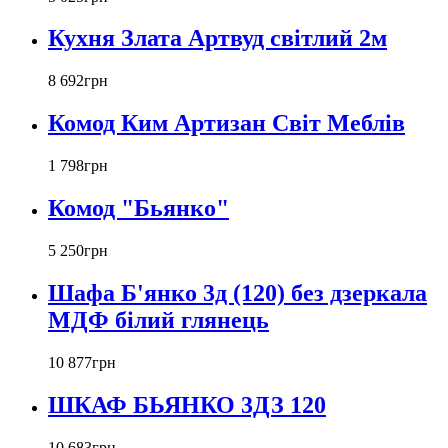
Кухня Злата Артвуд світлий 2м
8 692
грн
Комод Ким Артизан Світ Меблів
1 798
грн
Комод "Бьянко"
5 250
грн
Шафа Б'янко 3д (120) без дзеркала
МДФ білий глянець
10 877
грн
ШКАФ БЬЯНКО 3ДЗ 120
10 683
грн