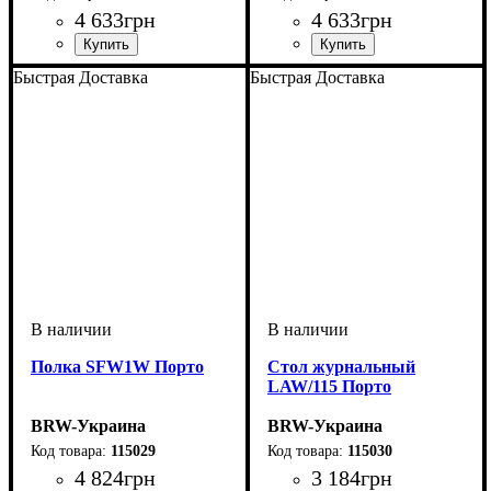
4 633
грн
4 633
грн
ширина, мм
высота, мм
глубина, мм
: 1260
: 750
: 185
ширина, мм
высота, мм
глубина, мм
: 440
: 1285
: 445
Быстрая Доставка
Быстрая Доставка
Полка SFW1W Порто
Стол журнальный
LAW/115 Порто
BRW-Украина
BRW-Украина
115029
115030
4 824
грн
3 184
грн