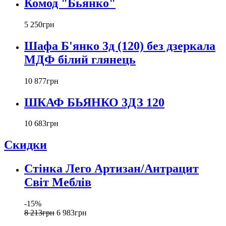
Комод "Бьянко"
5 250
грн
Шафа Б'янко 3д (120) без дзеркала
МДФ білий глянець
10 877
грн
ШКАФ БЬЯНКО 3ДЗ 120
10 683
грн
Скидки
Стінка Лего Артизан/Антрацит
Світ Меблів
-15%
8 213
грн
6 983
грн