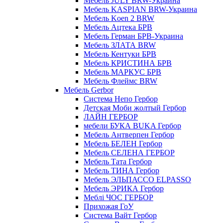
Мебель JULY BRW-Украина
Мебель KASPIAN BRW-Украина
Мебель Koen 2 BRW
Мебель Ацтека БРВ
Мебель Герман БРВ-Украина
Мебель ЗЛАТА BRW
Мебель Кентуки БРВ
Мебель КРИСТИНА БРВ
Мебель МАРКУС БРВ
Мебель Флеймс BRW
Мебель Gerbor
Cистема Непо Гербор
Детская Моби жолтый Гербор
ЛАЙН ГЕРБОР
мебели БУКА BUKA Гербор
Мебель Антверпен Гербор
Мебель БЕЛЕН Гербор
Мебель СЕЛЕНА ГЕРБОР
Мебель Тата Гербор
Мебель ТИНА Гербор
Мебель ЭЛЬПАССО ELPASSO
Мебель ЭРИКА Гербор
Меблі ЧОС ГЕРБОР
Прихожая ГоУ
Система Вайт Гербор