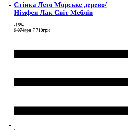
Стінка Лего Морське дерево/
Німфея Лак Світ Меблів
-15%
9 074
грн
7 718
грн