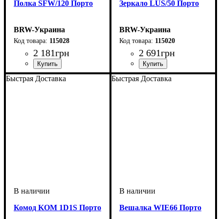
Полка SFW/120 Порто
Зеркало LUS/50 Порто
BRW-Украина
BRW-Украина
115028
115020
2 181
грн
2 691
грн
ширина, мм
высота, мм
глубина, мм
: 370
: 1200
: 315
ширина, мм
высота, мм
глубина, мм
: 1160
: 510
: 20
Быстрая Доставка
Быстрая Доставка
Комод KOM 1D1S Порто
Вешалка WIE66 Порто