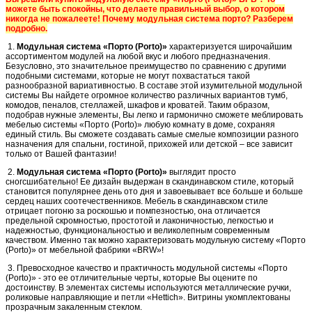
можете быть спокойны, что делаете правильный выбор, о котором
никогда не пожалеете! Почему модульная система порто? Разберем
подробно.
1.
Модульная система «Порто (Porto)»
характеризуется широчайшим
ассортиментом модулей на любой вкус и любого предназначения.
Безусловно, это значительное преимущество по сравнению с другими
подобными системами, которые не могут похвастаться такой
разнообразной вариативностью. В составе этой изумительной модульной
системы Вы найдете огромное количество различных вариантов тумб,
комодов, пеналов, стеллажей, шкафов и кроватей. Таким образом,
подобрав нужные элементы, Вы легко и гармонично сможете меблировать
мебелью системы «Порто (Porto)» любую комнату в доме, сохраняя
единый стиль. Вы сможете создавать самые смелые композиции разного
назначения для спальни, гостиной, прихожей или детской – все зависит
только от Вашей фантазии!
2.
Модульная система «Порто (Porto)»
выглядит просто
сногсшибательно! Ее дизайн выдержан в скандинавском стиле, который
становится популярнее день ото дня и завоевывает все больше и больше
сердец наших соотечественников. Мебель в скандинавском стиле
отрицает погоню за роскошью и помпезностью, она отличается
предельной скромностью, простотой и лаконичностью, легкостью и
надежностью, функциональностью и великолепным современным
качеством. Именно так можно характеризовать модульную систему «Порто
(Porto)» от мебельной фабрики «BRW»!
3.
Превосходное качество и практичность модульной системы «Порто
(Porto)» - это ее отличительные черты, которые Вы оцените по
достоинству. В элементах системы используются металлические ручки,
роликовые направляющие и петли «Hettich». Витрины укомплектованы
прозрачным закаленным стеклом.