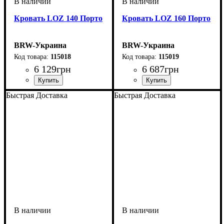
Кровать LOZ 140 Порто
Кровать LOZ 160 Порто
BRW-Украина
BRW-Украина
115018
115019
6 129
грн
6 687
грн
ширина, мм
высота, мм
глубина, мм
: 445-845
: 1460
: 2045
ширина, мм
высота, мм
глубина, мм
: 445-845
: 1660
: 2045
Быстрая Доставка
Быстрая Доставка