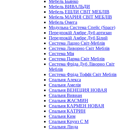
Мебель Бьянко
Мебель ВИВАЛЬДИ
Мебель ЕШЛИ СВІТ МЕБЛІВ
Мебель МАРИЯ СВІТ МЕБЛІВ
Мебель Омега
Модульна Cистема Спейс (Space)
Передпокій Амбре Дуб артизан
Передпокій Амбре Дуб Білий
Система Лацио Світ-Меблів
Система Ливорно Світ Меблів
Система Мія
Система Парма Свiт Меблiв
Система Фріда Дуб Ліворно Світ
Меблів
Система Фріда Тоффі Світ Меблів
Спальня Алекса
Спальня Амелія
Спальня ВЕНЕЦИЯ НОВАЯ
Спальня Вивиан
Спальня ЖАСМИН
Спальня КАРМЕН НОВАЯ
Спальня КАТРИН
Спальня Ким
Спальня Круиз С М
Спальня Лінда