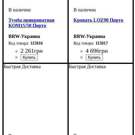
Тумба прикроватная
Кровать LOZ90 Порто
KOM1S/50 Порто
BRW-Украина
BRW-Украина
115016
115017
2 261
грн
4 696
грн
ширина, мм
высота, мм
глубина, мм
: 440
: 535
: 400
ширина, мм
высота, мм
глубина, мм
: 445-845
: 960
: 2045
Быстрая Доставка
Быстрая Доставка