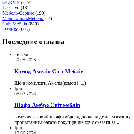
GERMES
(19)
LasCavo
(18)
Мебель-Сервис
(190)
МелитопольМебель
(14)
Світ Меблів
(840)
Феникс
(605)
Последние отзывы
Тетяна
30.05.2025
Комод Амелія Світ Меблів
Що в комплекті Амалія(комод і ....)
Ірина
05.07.2024
Шафа Амбре Світ меблів
Замовляла такий шкаф амбре,задоволена дуже, магазину
процвітання,і багато покупців,ще хочу сказати за...
Ірина
19.06.2024