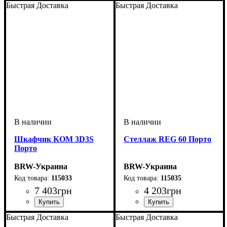
Быстрая Доставка
Быстрая Доставка
Шкафчик KOM 3D3S
Стеллаж REG 60 Порто
Порто
BRW-Украина
BRW-Украина
115033
115035
7 403
грн
4 203
грн
ширина, мм
высота, мм
глубина, мм
: 940
: 1285
: 400
ширина, мм
высота, мм
глубина, мм
: 1995
: 585
: 400
Быстрая Доставка
Быстрая Доставка