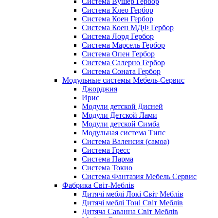
Система Вушер Гербор
Система Клео Гербор
Система Коен Гербор
Система Коен МДФ Гербор
Система Лорд Гербор
Система Марсель Гербор
Система Опен Гербор
Система Салерно Гербор
Система Соната Гербор
Модульные системы Мебель-Сервис
Джорджия
Ирис
Модули детской Дисней
Модули Детской Лами
Модули детской Симба
Модульная система Типс
Система Валенсия (самоа)
Система Гресс
Система Парма
Система Токио
Система Фантазия Мебель Сервис
Фабрика Світ-Меблів
Дитячі меблі Локі Світ Меблів
Дитячі меблі Тоні Світ Меблів
Дитяча Саванна Світ Меблів