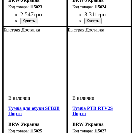
BRW-Украина
BRW-Украина
115023
115024
2 547
грн
3 311
грн
ширина, мм
высота, мм
глубина, мм
: 460
: 685
: 400
ширина, мм
высота, мм
глубина, мм
: 870
: 750
: 185
Быстрая Доставка
Быстрая Доставка
Тумба для обуви SFB3B
Тумба РТВ RTV2S
Порто
Порто
BRW-Украина
BRW-Украина
115025
115027