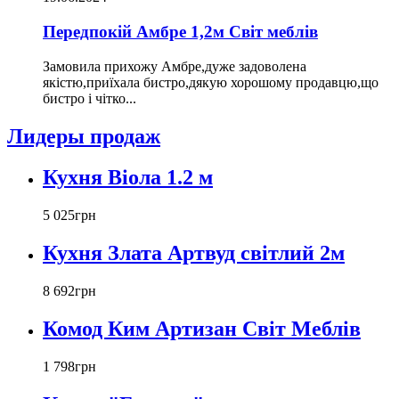
Передпокій Амбре 1,2м Світ меблів
Замовила прихожу Амбре,дуже задоволена
якістю,приїхала бистро,дякую хорошому продавцю,що
бистро і чітко...
Лидеры продаж
Кухня Віола 1.2 м
5 025
грн
Кухня Злата Артвуд світлий 2м
8 692
грн
Комод Ким Артизан Світ Меблів
1 798
грн