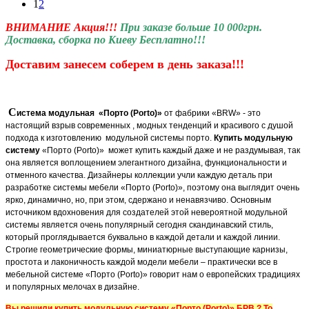
1
2
ВНИМАНИЕ Акция!!!
При заказе больше 10 000грн.
Доставка, сборка по Киеву Бесплатно!!!
Доставим занесем соберем
в день заказа!!!
С
истема м
одульная «Порто (Porto)»
от фабрики «BRW» - это
настоящий взрыв современных , модных тенденций и красивого с душой
подхода к изготовлению модульной системы порто.
Купить модульную
систему
«Порто (Porto)» может купить каждый даже и не раздумывая, так
она является воплощением элегантного дизайна, функциональности и
отменного качества. Дизайнеры коллекции учли каждую деталь при
разработке системы мебели «Порто (Porto)», поэтому она выглядит очень
ярко, динамично, но, при этом, сдержано и ненавязчиво. Основным
источником вдохновения для создателей этой невероятной модульной
системы является очень популярный сегодня скандинавский стиль,
который проглядывается буквально в каждой детали и каждой линии.
Строгие геометрические формы, миниатюрные выступающие карнизы,
простота и лаконичность каждой модели мебели – практически все в
мебельной системе «Порто (Porto)» говорит нам о европейских традициях
и популярных мелочах в дизайне.
Вы решили купить модульную систему «Порто (Porto)» БРВ ? То