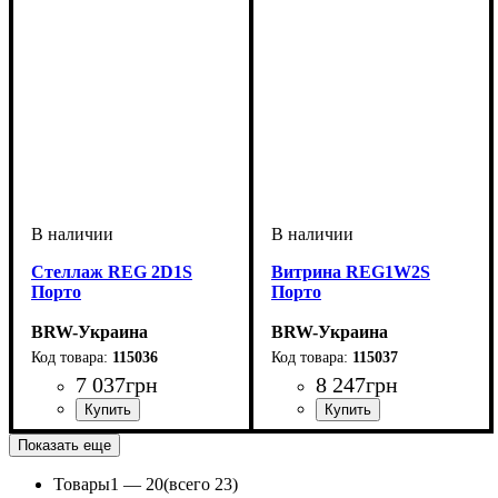
Стеллаж REG 2D1S
Витрина REG1W2S
Порто
Порто
BRW-Украина
BRW-Украина
115036
115037
7 037
грн
8 247
грн
ширина, мм
высота, мм
глубина, мм
: 1995
: 885
: 400
ширина, мм
высота, мм
глубина, мм
: 1995
: 585
: 400
Показать еще
Товары
1 —
20
(всего 23)