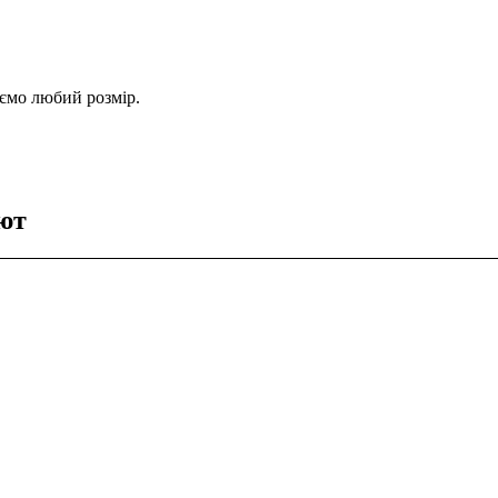
уємо любий розмір.
ют