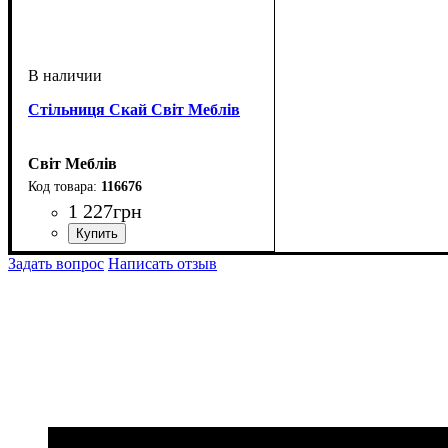
Стільниця Скай Світ Меблів
Світ Меблів
116676
1 227
грн
ширина, мм
высота, мм
глубина, мм
: 28
: 1000
: 600
Задать вопрос
Написать отзыв