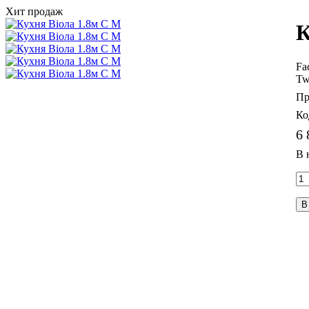
Хит продаж
К
Fa
Tw
6 
В