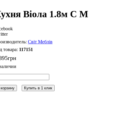
ухня Віола 1.8м С М
cebook
itter
Світ Меблів
117151
895
грн
 корзину
Купить в 1 клик