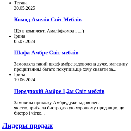
Тетяна
30.05.2025
Комод Амелія Світ Меблів
Що в комплекті Амалія(комод і ....)
Ірина
05.07.2024
Шафа Амбре Світ меблів
Замовляла такий шкаф амбре,задоволена дуже, магазину
процвітання,і багато покупців,ще хочу сказати за...
Ірина
19.06.2024
Передпокій Амбре 1,2м Світ меблів
Замовила прихожу Амбре,дуже задоволена
якістю,приїхала бистро,дякую хорошому продавцю,що
бистро і чітко...
Лидеры продаж