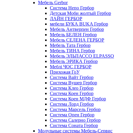
Мебель Gerbor
Cистема Непо Гербор
Детская Моби жолтый Гербор
ЛАЙН ГЕРБОР
мебели БУКА BUKA Гербор
Мебель Антверпен Гербор
Мебель БЕЛЕН Гербор
Мебель СЕЛЕНА ГЕРБОР
Мебель Тата Гербор
Мебель ТИНА Гербор
Мебель ЭЛЬПАССО ELPASSO
Мебель ЭРИКА Гербор
Меблі ЧОС ГЕРБОР
Прихожая ГоУ
Система Вайт Гербор
Система Вушер Гербор
Система Клео Гербор
Система Коен Гербор
Система Коен МДФ Гербор
Система Лорд Гербор
Система Марсель Гербор
Система Опен Гербор
Система Салерно Гербор
Система Соната Гербор
Модульные системы Мебель-Сервис