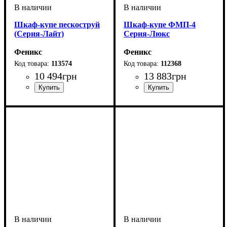
Шкаф-купе пескоструй
Шкаф-купе ФМП-4
(Серия-Лайт)
Серия-Люкс
Феникс
Феникс
113574
112368
10 494
грн
13 883
грн