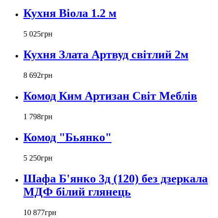
Кухня Віола 1.2 м
5 025
грн
Кухня Злата Артвуд світлий 2м
8 692
грн
Комод Ким Артизан Світ Меблів
1 798
грн
Комод "Бьянко"
5 250
грн
Шафа Б'янко 3д (120) без дзеркала
МДФ білий глянець
10 877
грн