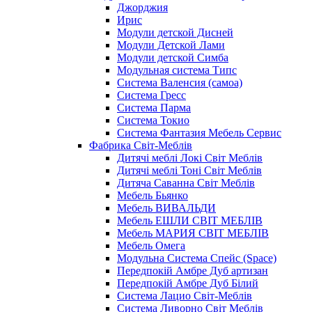
Джорджия
Ирис
Модули детской Дисней
Модули Детской Лами
Модули детской Симба
Модульная система Типс
Система Валенсия (самоа)
Система Гресс
Система Парма
Система Токио
Система Фантазия Мебель Сервис
Фабрика Світ-Меблів
Дитячі меблі Локі Світ Меблів
Дитячі меблі Тоні Світ Меблів
Дитяча Саванна Світ Меблів
Мебель Бьянко
Мебель ВИВАЛЬДИ
Мебель ЕШЛИ СВІТ МЕБЛІВ
Мебель МАРИЯ СВІТ МЕБЛІВ
Мебель Омега
Модульна Cистема Спейс (Space)
Передпокій Амбре Дуб артизан
Передпокій Амбре Дуб Білий
Система Лацио Світ-Меблів
Система Ливорно Світ Меблів