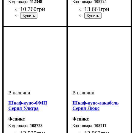
112348
108724
10 760
грн
13 661
грн
Шкаф-купе-ФМП
Шкаф-купе-лакабель
Серия-Ультра
Серия-Люкс
Феникс
Феникс
108723
108711
12 525
грн
12 963
грн