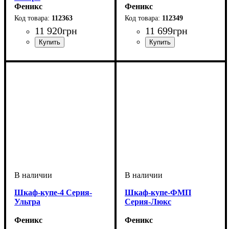
Феникс
Феникс
112363
112349
11 920
грн
11 699
грн
Шкаф-купе-4 Серия-
Шкаф-купе-ФМП
Ультра
Серия-Люкс
Феникс
Феникс