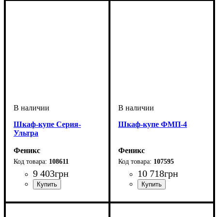
Шкаф-купе Cерия-
Шкаф-купе ФМП-4
Ультра
Феникс
Феникс
108611
107595
9 403
грн
10 718
грн