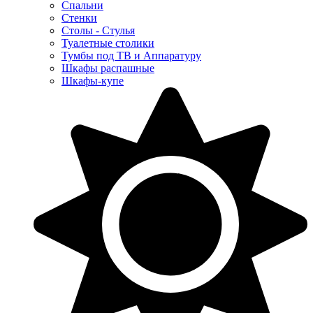
Спальни
Стенки
Столы - Стулья
Туалетные столики
Тумбы под ТВ и Аппаратуру
Шкафы распашные
Шкафы-купе