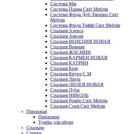
Система Мія
Система Парма Свiт Меблiв
Система Фріда Дуб Ліворно Світ
Меблів
Система Фріда Тоффі Світ Меблів
Спальня Алекса
Спальня Амелія
Спальня ВЕНЕЦИЯ НОВАЯ
Спальня Вивиан
Спальня ЖАСМИН
Спальня КАРМЕН НОВАЯ
Спальня КАТРИН
Спальня Ким
Спальня Круиз С М
Спальня Лінда
Спальня ЛИЛЕЯ НОВАЯ
Спальня Луїза
Спальня НИКОЛЬ
Спальня Ромбо Світ Меблів
Спальня Соня Світ Меблів
Прихожая
Прихожие
Тумбы для обуви
Спальни
Стенки