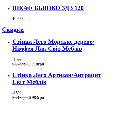
ШКАФ БЬЯНКО 3ДЗ 120
10 683
грн
Скидки
Стінка Лего Морське дерево/
Німфея Лак Світ Меблів
-15%
9 074
грн
7 718
грн
Стінка Лего Артизан/Антрацит
Світ Меблів
-15%
8 213
грн
6 983
грн