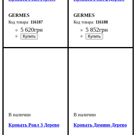
GERMES
GERMES
116187
116188
5 620
грн
5 852
грн
ширина, мм
глубина, мм
: 160
: 2000
ширина, мм
глубина, мм
: 1600
: 2000
Кровать Роял 3 Дерево
Кровать Домино Дерево