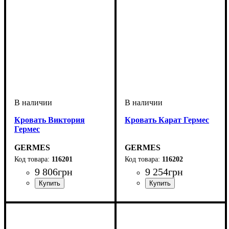
Кровать Виктория
Кровать Карат Гермес
Гермес
GERMES
GERMES
116201
116202
9 806
грн
9 254
грн
ширина, мм
глубина, мм
: 1600
: 2000
ширина, мм
глубина, мм
: 1600
: 2000