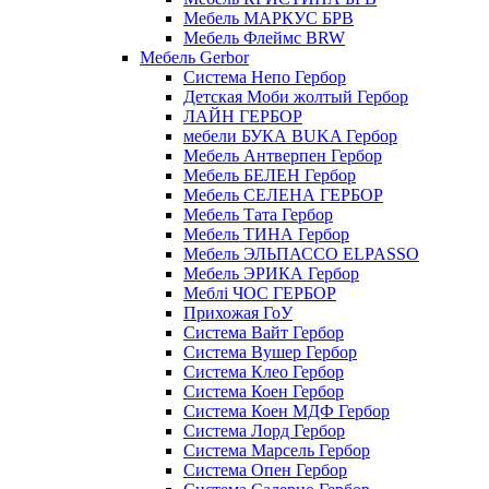
Мебель МАРКУС БРВ
Мебель Флеймс BRW
Мебель Gerbor
Cистема Непо Гербор
Детская Моби жолтый Гербор
ЛАЙН ГЕРБОР
мебели БУКА BUKA Гербор
Мебель Антверпен Гербор
Мебель БЕЛЕН Гербор
Мебель СЕЛЕНА ГЕРБОР
Мебель Тата Гербор
Мебель ТИНА Гербор
Мебель ЭЛЬПАССО ELPASSO
Мебель ЭРИКА Гербор
Меблі ЧОС ГЕРБОР
Прихожая ГоУ
Система Вайт Гербор
Система Вушер Гербор
Система Клео Гербор
Система Коен Гербор
Система Коен МДФ Гербор
Система Лорд Гербор
Система Марсель Гербор
Система Опен Гербор