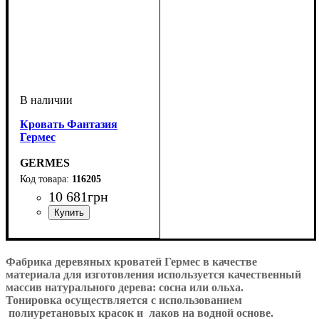
Кровать Фантазия
Гермес
GERMES
116205
10 681
грн
ширина, мм
глубина, мм
: 1600
: 2000
Фабрика деревяных кроватей Гермес в качестве
материала для изготовления используется качественный
массив натурального дерева: сосна
или ольха.
Тонировка осуществляется с использованием
полиуретановых красок и
лаков на водной основе.