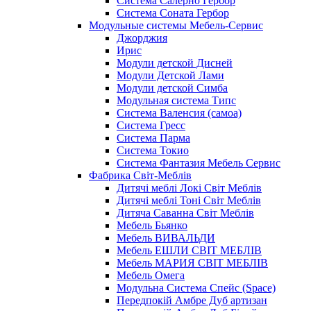
Система Салерно Гербор
Система Соната Гербор
Модульные системы Мебель-Сервис
Джорджия
Ирис
Модули детской Дисней
Модули Детской Лами
Модули детской Симба
Модульная система Типс
Система Валенсия (самоа)
Система Гресс
Система Парма
Система Токио
Система Фантазия Мебель Сервис
Фабрика Світ-Меблів
Дитячі меблі Локі Світ Меблів
Дитячі меблі Тоні Світ Меблів
Дитяча Саванна Світ Меблів
Мебель Бьянко
Мебель ВИВАЛЬДИ
Мебель ЕШЛИ СВІТ МЕБЛІВ
Мебель МАРИЯ СВІТ МЕБЛІВ
Мебель Омега
Модульна Cистема Спейс (Space)
Передпокій Амбре Дуб артизан