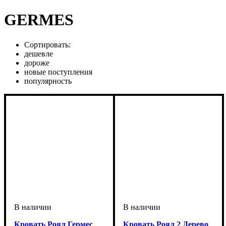
GERMES
Сортировать:
дешевле
дороже
новые поступления
популярность
Кровать Роял Гермес
Кровать Роял 2 Дерево