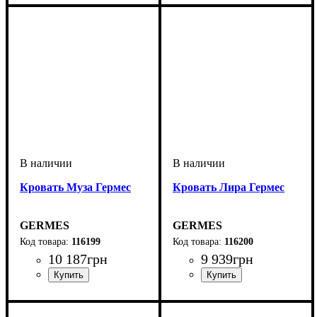
Кровать Муза Гермес
Кровать Лира Гермес
GERMES
GERMES
116199
116200
10 187
грн
9 939
грн
ширина, мм
глубина, мм
: 1600
: 2000
ширина, мм
глубина, мм
: 1600
: 2000