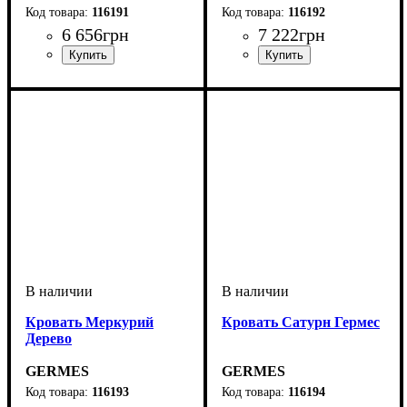
116191
116192
6 656
грн
7 222
грн
ширина, мм
глубина, мм
: 1600
: 2000
ширина, мм
глубина, мм
: 1600
: 2000
Кровать Меркурий
Кровать Сатурн Гермес
Дерево
GERMES
GERMES
116193
116194