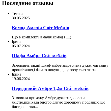
Последние отзывы
Тетяна
30.05.2025
Комод Амелія Світ Меблів
Що в комплекті Амалія(комод і ....)
Ірина
05.07.2024
Шафа Амбре Світ меблів
Замовляла такий шкаф амбре,задоволена дуже, магазину
процвітання,і багато покупців,ще хочу сказати за...
Ірина
19.06.2024
Передпокій Амбре 1,2м Світ меблів
Замовила прихожу Амбре,дуже задоволена
якістю,приїхала бистро,дякую хорошому продавцю,що
бистро і чітко...