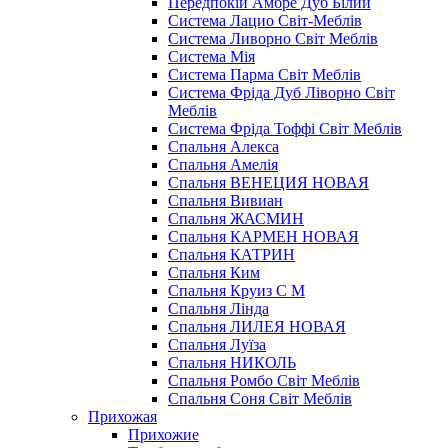
Передпокій Амбре Дуб Білий
Система Лацио Світ-Меблів
Система Ливорно Світ Меблів
Система Мія
Система Парма Свiт Меблiв
Система Фріда Дуб Ліворно Світ
Меблів
Система Фріда Тоффі Світ Меблів
Спальня Алекса
Спальня Амелія
Спальня ВЕНЕЦИЯ НОВАЯ
Спальня Вивиан
Спальня ЖАСМИН
Спальня КАРМЕН НОВАЯ
Спальня КАТРИН
Спальня Ким
Спальня Круиз С М
Спальня Лінда
Спальня ЛИЛЕЯ НОВАЯ
Спальня Луїза
Спальня НИКОЛЬ
Спальня Ромбо Світ Меблів
Спальня Соня Світ Меблів
Прихожая
Прихожие