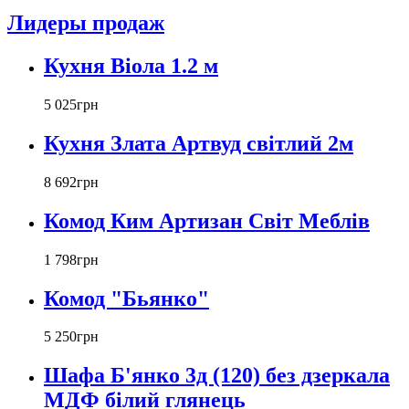
Лидеры продаж
Кухня Віола 1.2 м
5 025
грн
Кухня Злата Артвуд світлий 2м
8 692
грн
Комод Ким Артизан Світ Меблів
1 798
грн
Комод "Бьянко"
5 250
грн
Шафа Б'янко 3д (120) без дзеркала
МДФ білий глянець