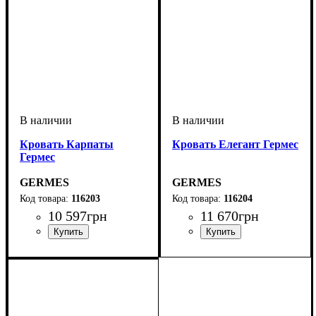
Кровать Карпаты
Кровать Елегант Гермес
Гермес
GERMES
GERMES
116203
116204
10 597
грн
11 670
грн
ширина, мм
глубина, мм
: 1600
: 2000
ширина, мм
глубина, мм
: 1600
: 2000