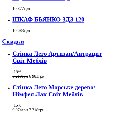
10 877
грн
ШКАФ БЬЯНКО 3ДЗ 120
10 683
грн
Скидки
Стінка Лего Артизан/Антрацит
Світ Меблів
-15%
8 213
грн
6 983
грн
Стінка Лего Морське дерево/
Німфея Лак Світ Меблів
-15%
9 074
грн
7 718
грн