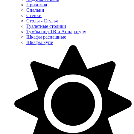
Прихожая
Спальни
Стенки
Столы - Стулья
Туалетные столики
Тумбы под ТВ и Аппаратуру
Шкафы распашные
Шкафы-купе