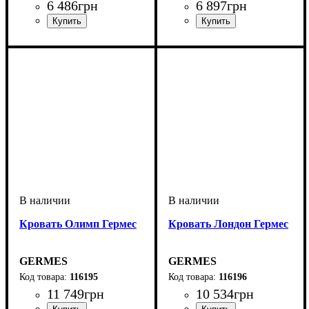
6 486
грн
6 897
грн
ширина, мм
глубина, мм
: 1600
: 2000
ширина, мм
глубина, мм
: 1600
: 2000
Кровать Олимп Гермес
Кровать Лондон Гермес
GERMES
GERMES
116195
116196
11 749
грн
10 534
грн