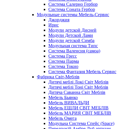
Система Салерно Гербор
Система Соната Гербор
Модульные системы Мебель-Сервис
Джорджия
Ирис
Модули детской Дисней
Модули Детской Лами
Модули детской Симба
Модульная система Типс
Система Валенсия (самоа)
Система Гресс
Система Парма
Система Токио
Система Фантазия Мебель Сервис
Фабрика Світ-Меблів
Дитячі меблі Локі Світ Меблів
Дитячі меблі Тоні Світ Меблів
Дитяча Саванна Світ Меблів
Мебель Бьянко
Мебель ВИВАЛЬДИ
Мебель ЕШЛИ СВІТ МЕБЛІВ
Мебель МАРИЯ СВІТ МЕБЛІВ
Мебель Омега
Модульна Cистема Спейс (Space)
Передпокій Амбре Дуб артизан