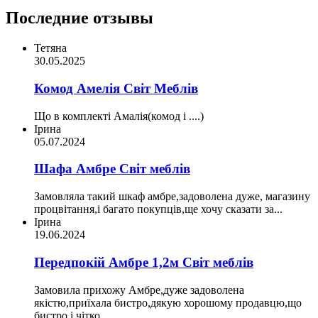
Последние отзывы
Тетяна
30.05.2025
Комод Амелія Світ Меблів
Що в комплекті Амалія(комод і ....)
Ірина
05.07.2024
Шафа Амбре Світ меблів
Замовляла такий шкаф амбре,задоволена дуже, магазину
процвітання,і багато покупців,ще хочу сказати за...
Ірина
19.06.2024
Передпокій Амбре 1,2м Світ меблів
Замовила прихожу Амбре,дуже задоволена
якістю,приїхала бистро,дякую хорошому продавцю,що
бистро і чітко...