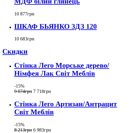
МДФ білий глянець
10 877
грн
ШКАФ БЬЯНКО 3ДЗ 120
10 683
грн
Скидки
Стінка Лего Морське дерево/
Німфея Лак Світ Меблів
-15%
9 074
грн
7 718
грн
Стінка Лего Артизан/Антрацит
Світ Меблів
-15%
8 213
грн
6 983
грн