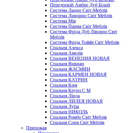
Передпокій Амбре Дуб Білий
Система Лацио Світ-Меблів
Система Ливорно Світ Меблів
Система Мія
Система Парма Свiт Меблiв
Система Фріда Дуб Ліворно Світ
Меблів
Система Фріда Тоффі Світ Меблів
Спальня Алекса
Спальня Амелія
Спальня ВЕНЕЦИЯ НОВАЯ
Спальня Вивиан
Спальня ЖАСМИН
Спальня КАРМЕН НОВАЯ
Спальня КАТРИН
Спальня Ким
Спальня Круиз С М
Спальня Лінда
Спальня ЛИЛЕЯ НОВАЯ
Спальня Луїза
Спальня НИКОЛЬ
Спальня Ромбо Світ Меблів
Спальня Соня Світ Меблів
Прихожая