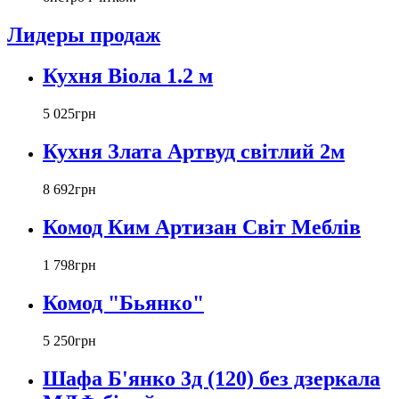
Лидеры продаж
Кухня Віола 1.2 м
5 025
грн
Кухня Злата Артвуд світлий 2м
8 692
грн
Комод Ким Артизан Світ Меблів
1 798
грн
Комод "Бьянко"
5 250
грн
Шафа Б'янко 3д (120) без дзеркала