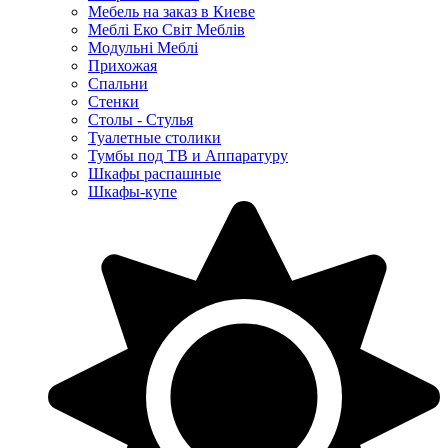
Мебель на заказ в Киеве
Меблі Еко Світ Меблів
Модульні Меблі
Прихожая
Спальни
Стенки
Столы - Стулья
Туалетные столики
Тумбы под ТВ и Аппаратуру
Шкафы распашные
Шкафы-купе