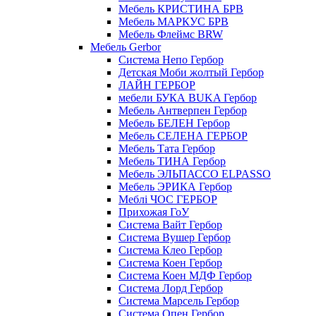
Мебель КРИСТИНА БРВ
Мебель МАРКУС БРВ
Мебель Флеймс BRW
Мебель Gerbor
Cистема Непо Гербор
Детская Моби жолтый Гербор
ЛАЙН ГЕРБОР
мебели БУКА BUKA Гербор
Мебель Антверпен Гербор
Мебель БЕЛЕН Гербор
Мебель СЕЛЕНА ГЕРБОР
Мебель Тата Гербор
Мебель ТИНА Гербор
Мебель ЭЛЬПАССО ELPASSO
Мебель ЭРИКА Гербор
Меблі ЧОС ГЕРБОР
Прихожая ГоУ
Система Вайт Гербор
Система Вушер Гербор
Система Клео Гербор
Система Коен Гербор
Система Коен МДФ Гербор
Система Лорд Гербор
Система Марсель Гербор
Система Опен Гербор