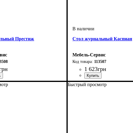
альный Престиж
Стол журнальный Каспиан
вис
Мебель-Сервис
3508
113507
грн
1 623
грн
мотр
Быстрый просмотр