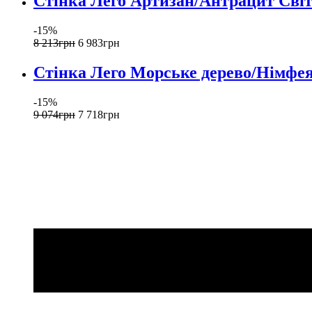
Стінка Лего Артизан/Антрацит Сві
-15%
8 213
грн
6 983
грн
Стінка Лего Морське дерево/Німфея
-15%
9 074
грн
7 718
грн