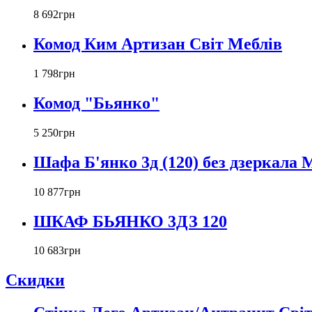
8 692
грн
Комод Ким Артизан Світ Меблів
1 798
грн
Комод "Бьянко"
5 250
грн
Шафа Б'янко 3д (120) без дзеркала
10 877
грн
ШКАФ БЬЯНКО 3ДЗ 120
10 683
грн
Скидки