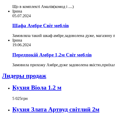
Що в комплекті Амалія(комод і ....)
Ірина
05.07.2024
Шафа Амбре Світ меблів
Замовляла такий шкаф амбре,задоволена дуже, магазину пр
Ірина
19.06.2024
Передпокій Амбре 1,2м Світ меблів
Замовила прихожу Амбре,дуже задоволена якістю,приїхал
Лидеры продаж
Кухня Віола 1.2 м
5 025
грн
Кухня Злата Артвуд світлий 2м