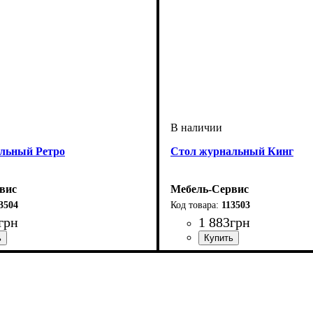
льный Ретро
Стол журнальный Кинг
вис
Мебель-Сервис
3504
113503
грн
1 883
грн