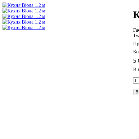
К
Fa
Tw
5 
В