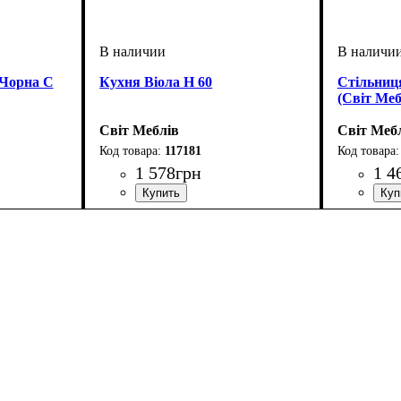
 Чорна С
Кухня Віола Н 60
Стільниц
(Світ Меб
Світ Меблів
Світ Меб
117181
1 578
грн
1 4
ширина, мм
высота, мм
глубина, мм
: 820
: 600
: 460
ширина, 
высота, м
глубина, 