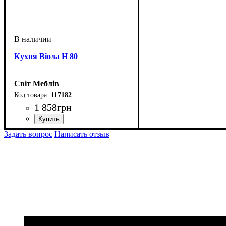
Кухня Віола Н 80
Світ Меблів
117182
1 858
грн
ширина, мм
высота, мм
глубина, мм
: 820
: 800
: 460
Задать вопрос
Написать отзыв