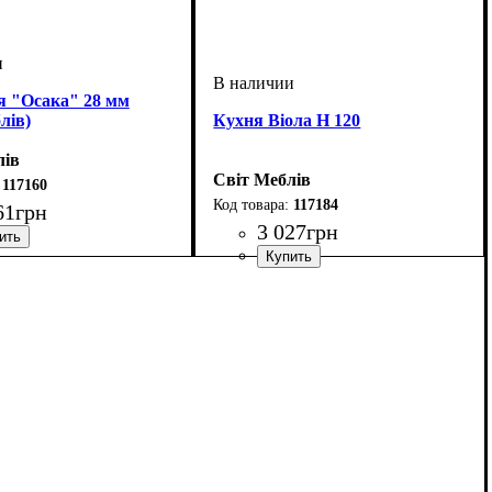
я "Осака" 28 мм
лів)
Кухня Віола Н 120
лів
Світ Меблів
117160
117184
61
грн
3 027
грн
мм
м
мм
: 28
: 1000
: 600
ширина, мм
высота, мм
глубина, мм
: 820
: 1200
: 460