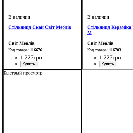
Стільниця Скай Світ Меблів
Стільниця Кераміка
М
Світ Меблів
Світ Меблів
116676
116703
1 227
грн
1 227
грн
ширина, мм
высота, мм
глубина, мм
: 28
: 1000
: 600
ширина, мм
высота, мм
глубина, мм
: 28
: 1000
: 600
Быстрый просмотр