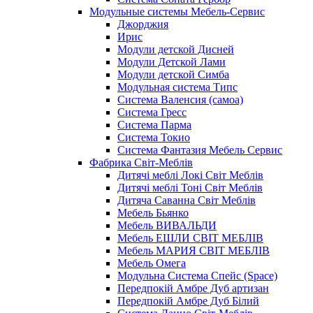
Модульные системы Мебель-Сервис
Джорджия
Ирис
Модули детской Дисней
Модули Детской Лами
Модули детской Симба
Модульная система Типс
Система Валенсия (самоа)
Система Гресс
Система Парма
Система Токио
Система Фантазия Мебель Сервис
Фабрика Світ-Меблів
Дитячі меблі Локі Світ Меблів
Дитячі меблі Тоні Світ Меблів
Дитяча Саванна Світ Меблів
Мебель Бьянко
Мебель ВИВАЛЬДИ
Мебель ЕШЛИ СВІТ МЕБЛІВ
Мебель МАРИЯ СВІТ МЕБЛІВ
Мебель Омега
Модульна Cистема Спейс (Space)
Передпокій Амбре Дуб артизан
Передпокій Амбре Дуб Білий