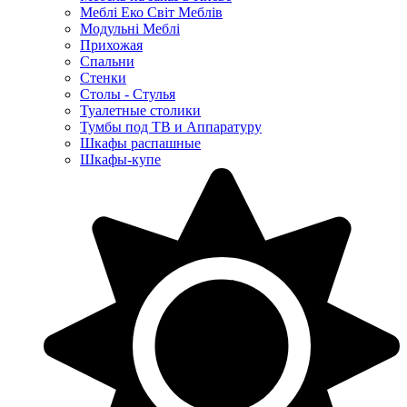
Меблі Еко Світ Меблів
Модульні Меблі
Прихожая
Спальни
Стенки
Столы - Стулья
Туалетные столики
Тумбы под ТВ и Аппаратуру
Шкафы распашные
Шкафы-купе