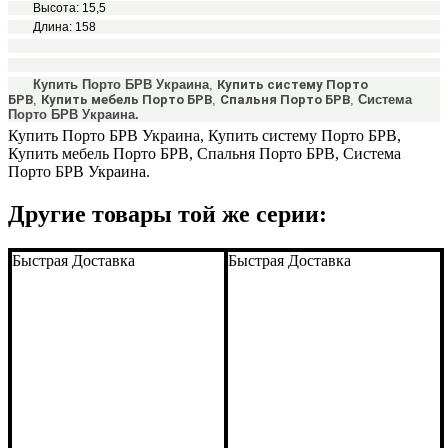
Высота: 15,5
Длина: 158
Купить Порто БРВ Украина
,
Купить систему Порто
БРВ
,
Купить мебель Порто БРВ
,
Спальня Порто БРВ
,
Система
Порто БРВ Украина.
Подробнее:
http://abcmebli.com.ua/p15016-
Купить Порто БРВ Украина, Купить систему Порто БРВ,
tumba_prikrovatnaya_kom1s-
Купить мебель Порто БРВ, Спальня Порто БРВ, Система
50_porto
Порто БРВ Украина.
Другие товары той же серии:
Быстрая Доставка
Быстрая Доставка