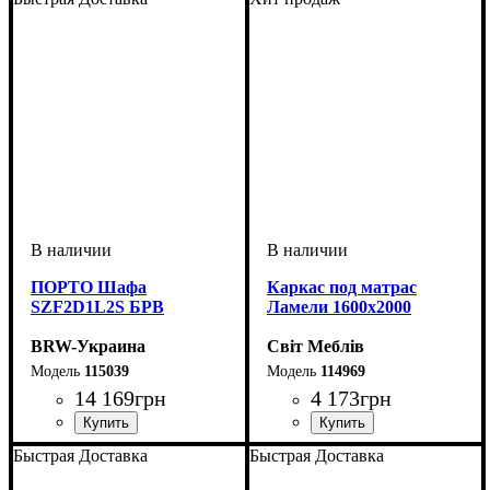
ПОРТО Шафа
Каркас под матрас
SZF2D1L2S БРВ
Ламели 1600х2000
BRW-Украина
Світ Меблів
115039
114969
14 169
грн
4 173
грн
ширина, мм
высота, мм
глубина, мм
: 1995
: 1285
: 555
Быстрая Доставка
Быстрая Доставка