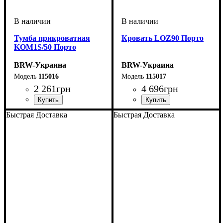
Тумба прикроватная
Кровать LOZ90 Порто
KOM1S/50 Порто
BRW-Украина
BRW-Украина
115016
115017
2 261
грн
4 696
грн
ширина, мм
высота, мм
глубина, мм
: 440
: 535
: 400
ширина, мм
высота, мм
глубина, мм
: 445-845
: 960
: 2045
Быстрая Доставка
Быстрая Доставка