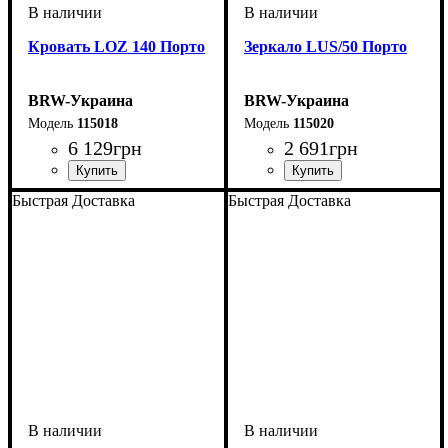
Кровать LOZ 140 Порто
Зеркало LUS/50 Порто
BRW-Украина
BRW-Украина
115018
115020
6 129
грн
2 691
грн
ширина, мм
высота, мм
глубина, мм
: 445-845
: 1460
: 2045
ширина, мм
высота, мм
глубина, мм
: 1160
: 510
: 20
Быстрая Доставка
Быстрая Доставка