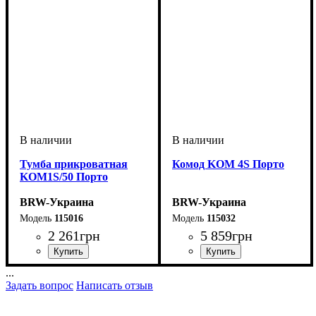
Тумба прикроватная
Комод KOM 4S Порто
KOM1S/50 Порто
BRW-Украина
BRW-Украина
115016
115032
2 261
грн
5 859
грн
ширина, мм
высота, мм
глубина, мм
: 440
: 535
: 400
ширина, мм
высота, мм
глубина, мм
: 940
: 885
: 400
...
Задать вопрос
Написать отзыв