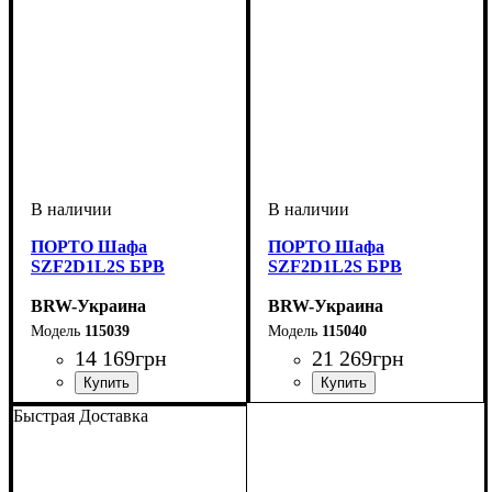
ПОРТО Шафа
ПОРТО Шафа
SZF2D1L2S БРВ
SZF2D1L2S БРВ
BRW-Украина
BRW-Украина
115039
115040
14 169
грн
21 269
грн
ширина, мм
высота, мм
глубина, мм
: 1995
: 1285
: 555
ширина, мм
высота, мм
глубина, мм
: 2090
: 1885
: 555
Быстрая Доставка