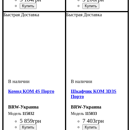
ширина, мм
высота, мм
глубина, мм
: 500
: 1150
: 600
ширина, мм
высота, мм
глубина, мм
: 745
: 1200
: 565
Быстрая Доставка
Быстрая Доставка
Комод KOM 4S Порто
Шкафчик KOM 3D3S
Порто
BRW-Украина
BRW-Украина
115032
115033
5 859
грн
7 403
грн