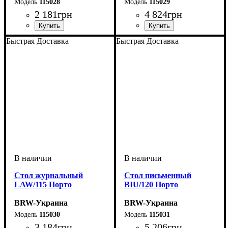
115028
115029
2 181
грн
4 824
грн
ширина, мм
высота, мм
глубина, мм
: 370
: 1200
: 315
ширина, мм
высота, мм
глубина, мм
: 370
: 1285
: 345
Быстрая Доставка
Быстрая Доставка
Стол журнальный
Стол письменный
LAW/115 Порто
BIU/120 Порто
BRW-Украина
BRW-Украина
115030
115031
3 184
грн
5 206
грн