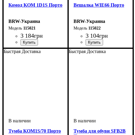
Комод KOM 1D1S Порто
Вешалка WIE66 Порто
BRW-Украина
BRW-Украина
115021
115022
3 184
грн
3 104
грн
ширина, мм
высота, мм
глубина, мм
: 785
: 535
: 400
ширина, мм
высота, мм
глубина, мм
: 1520
: 660
: 215
Быстрая Доставка
Быстрая Доставка
Тумба KOM1S/70 Порто
Тумба для обуви SFB2B