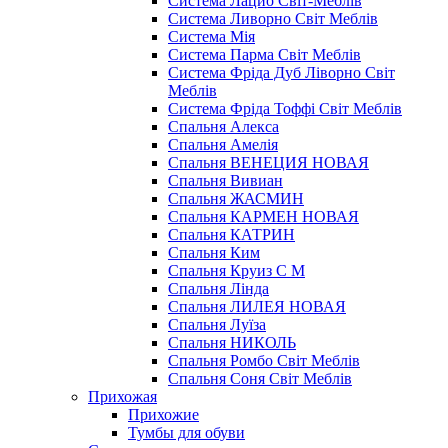
Система Лацио Світ-Меблів
Система Ливорно Світ Меблів
Система Мія
Система Парма Свiт Меблiв
Система Фріда Дуб Ліворно Світ
Меблів
Система Фріда Тоффі Світ Меблів
Спальня Алекса
Спальня Амелія
Спальня ВЕНЕЦИЯ НОВАЯ
Спальня Вивиан
Спальня ЖАСМИН
Спальня КАРМЕН НОВАЯ
Спальня КАТРИН
Спальня Ким
Спальня Круиз С М
Спальня Лінда
Спальня ЛИЛЕЯ НОВАЯ
Спальня Луїза
Спальня НИКОЛЬ
Спальня Ромбо Світ Меблів
Спальня Соня Світ Меблів
Прихожая
Прихожие
Тумбы для обуви