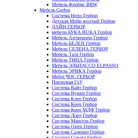
Мебель Флеймс BRW
Мебель Gerbor
Cистема Непо Гербор
Детская Моби жолтый Гербор
ЛАЙН ГЕРБОР
мебели БУКА BUKA Гербор
Мебель Антверпен Гербор
Мебель БЕЛЕН Гербор
Мебель СЕЛЕНА ГЕРБОР
Мебель Тата Гербор
Мебель ТИНА Гербор
Мебель ЭЛЬПАССО ELPASSO
Мебель ЭРИКА Гербор
Меблі ЧОС ГЕРБОР
Прихожая ГоУ
Система Вайт Гербор
Система Вушер Гербор
Система Клео Гербор
Система Коен Гербор
Система Коен МДФ Гербор
Система Лорд Гербор
Система Марсель Гербор
Система Опен Гербор
Система Салерно Гербор
Система Соната Гербор