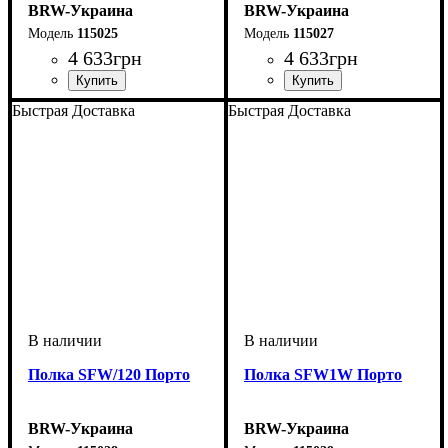
BRW-Украина
BRW-Украина
115025
115027
4 633
грн
4 633
грн
ширина, мм
высота, мм
глубина, мм
: 1260
: 750
: 185
ширина, мм
высота, мм
глубина, мм
: 440
: 1285
: 445
Быстрая Доставка
Быстрая Доставка
Полка SFW/120 Порто
Полка SFW1W Порто
BRW-Украина
BRW-Украина