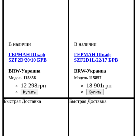
ГЕРМАН Шкаф
ГЕРМАН Шкаф
SZF2D/20/10 БРВ
SZF2D1L/22/17 БРВ
BRW-Украина
BRW-Украина
115856
115857
12 298
грн
18 901
грн
ширина, мм
высота, мм
глубина, мм
: 2010
: 980
: 560
ширина, мм
высота, мм
глубина, мм
: 2200
: 1675
: 560
Быстрая Доставка
Быстрая Доставка