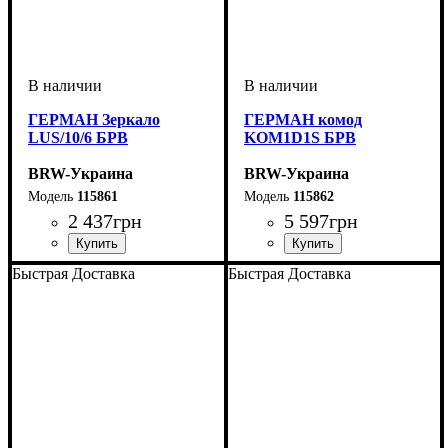
ГЕРМАН Зеркало
ГЕРМАН комод
LUS/10/6 БРВ
KOM1D1S БРВ
BRW-Украина
BRW-Украина
115861
115862
2 437
грн
5 597
грн
ширина, мм
высота, мм
глубина, мм
: 890
: 700
: 20
ширина, мм
высота, мм
глубина, мм
: 1100
: 700
: 450
Быстрая Доставка
Быстрая Доставка