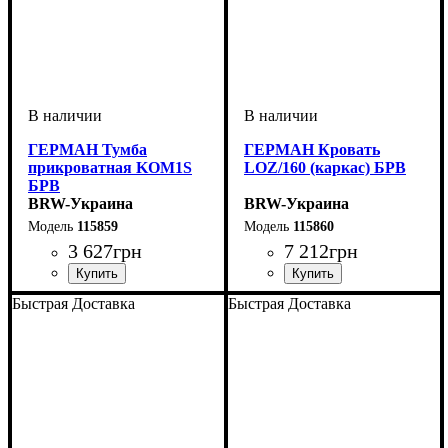
ГЕРМАН Тумба
ГЕРМАН Кровать
прикроватная KOM1S
LOZ/160 (каркас) БРВ
БРВ
BRW-Украина
BRW-Украина
115859
115860
3 627
грн
7 212
грн
ширина, мм
высота, мм
глубина, мм
: 350
: 530
: 450
ширина, мм
высота, мм
глубина, мм
: 340-800
: 1760
: 2060
Быстрая Доставка
Быстрая Доставка