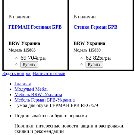
ГЕРМАН Гостиная БРВ
Стенка Герман БРВ
BRW-Украина
BRW-Украина
115863
115839
69 704
грн
62 825
грн
ширина, мм
высота, мм
глубина, мм
: 201
: 336
: 450
Задать вопрос
Написать отзыв
Главная
Модульні Меблі
Мебель BRW -Украина
Мебель Герман БРВ-Украина
Тумба для обуви ГЕРМАН БРВ REG/5/9
Подписывайтесь и будьте первыми
Новинки, интересные новости, акции и распродажи,
скидки и рекомендации