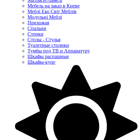
Матраси-Ламелі
Мебель на заказ в Киеве
Меблі Еко Світ Меблів
Модульні Меблі
Прихожая
Спальни
Стенки
Столы - Стулья
Туалетные столики
Тумбы под ТВ и Аппаратуру
Шкафы распашные
Шкафы-купе