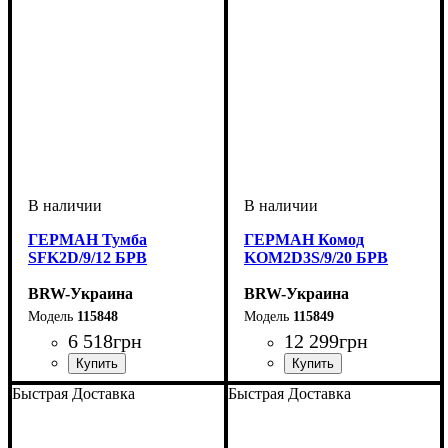
ГЕРМАН Тумба
ГЕРМАН Комод
SFK2D/9/12 БРВ
KOM2D3S/9/20 БРВ
BRW-Украина
BRW-Украина
115848
115849
6 518
грн
12 299
грн
ширина, мм
высота, мм
глубина, мм
: 850
: 1150
: 450
ширина, мм
высота, мм
глубина, мм
: 850
: 2000
: 450
Быстрая Доставка
Быстрая Доставка