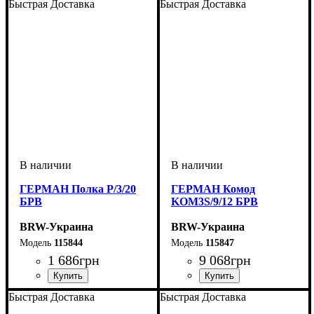
Быстрая Доставка
Быстрая Доставка
ГЕРМАН Полка P/3/20
ГЕРМАН Комод
БРВ
KOM3S/9/12 БРВ
BRW-Украина
BRW-Украина
115844
115847
1 686
грн
9 068
грн
ширина, мм
высота, мм
глубина, мм
: 250
: 2000
: 270
ширина, мм
высота, мм
глубина, мм
: 850
: 1150
: 450
Быстрая Доставка
Быстрая Доставка