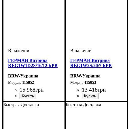
ГЕРМАН Витрина
ГЕРМАН Витрина
REG1W1D2S/16/12 БРВ
REG1W2S/20/7 БРВ
BRW-Украина
BRW-Украина
115852
115853
15 968
грн
13 418
грн
ширина, мм
высота, мм
глубина, мм
: 1585
: 1150
: 420
ширина, мм
высота, мм
глубина, мм
: 2010
: 680
: 420
Быстрая Доставка
Быстрая Доставка