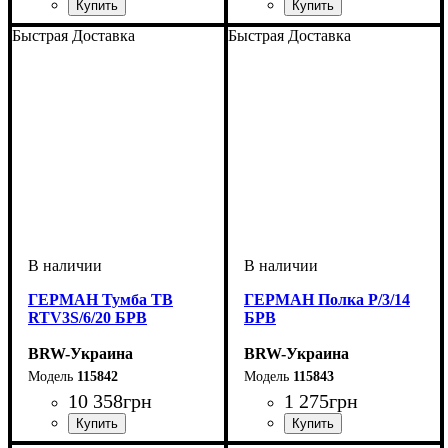
ширина, мм
высота, мм
глубина, мм
: 1490
: 900
: 250
ширина, мм
высота, мм
глубина, мм
: 600
: 1385
: 540
Быстрая Доставка
Быстрая Доставка
ГЕРМАН Тумба ТВ
ГЕРМАН Полка P/3/14
RTV3S/6/20 БРВ
БРВ
BRW-Украина
BRW-Украина
115842
115843
10 358
грн
1 275
грн
ширина, мм
высота, мм
глубина, мм
: 600
: 2000
: 540
ширина, мм
высота, мм
глубина, мм
: 200
: 1390
: 270