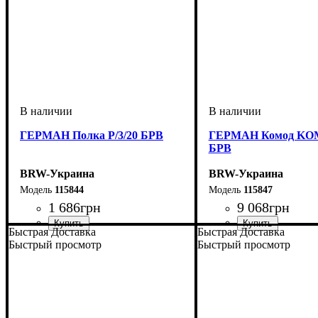
ГЕРМАН Полка P/3/20 БРВ
ГЕРМАН Комод KOM
БРВ
BRW-Украина
BRW-Украина
115844
115847
1 686
грн
9 068
грн
Быстрая Доставка
Быстрая Доставка
ширина, мм
высота, мм
глубина, мм
: 250
: 2000
: 270
ширина, мм
высота, мм
глубина, мм
: 850
: 1150
: 450
Быстрый просмотр
Быстрый просмотр