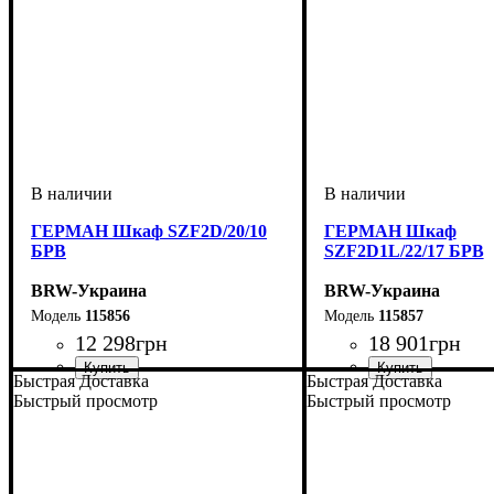
ГЕРМАН Шкаф SZF2D/20/10
ГЕРМАН Шкаф
БРВ
SZF2D1L/22/17 БРВ
BRW-Украина
BRW-Украина
115856
115857
12 298
грн
18 901
грн
Быстрая Доставка
Быстрая Доставка
ширина, мм
высота, мм
глубина, мм
: 2010
: 980
: 560
ширина, мм
высота, мм
глубина, мм
: 2200
: 1675
: 560
Быстрый просмотр
Быстрый просмотр