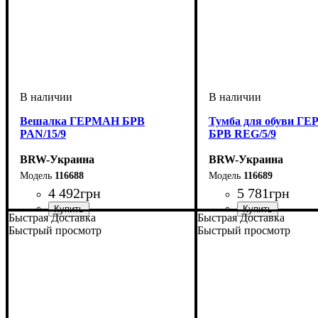
Вешалка ГЕРМАН БРВ
Тумба для обуви Г
PAN/15/9
БРВ REG/5/9
BRW-Украина
BRW-Украина
116688
116689
4 492
грн
5 781
грн
Быстрая Доставка
Быстрая Доставка
ширина, мм
высота, мм
глубина, мм
: 1490
: 900
: 250
ширина, мм
высота, мм
глубина, мм
: 500
: 900
: 390
Быстрый просмотр
Быстрый просмотр