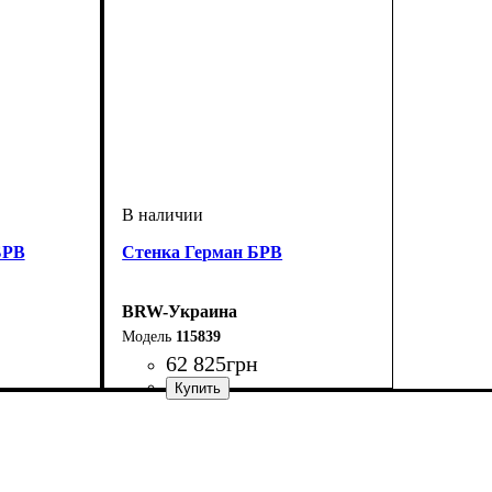
БРВ
Стенка Герман БРВ
BRW-Украина
115839
62 825
грн