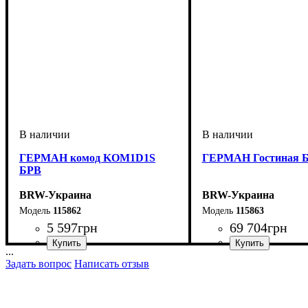
ГЕРМАН комод KOM1D1S
ГЕРМАН Гостиная 
БРВ
BRW-Украина
BRW-Украина
115862
115863
5 597
грн
69 704
грн
...
ширина, мм
высота, мм
глубина, мм
: 1100
: 700
: 450
ширина, мм
высота, мм
глубина, мм
: 201
: 336
: 450
Задать вопрос
Написать отзыв