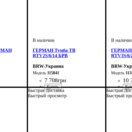
ЕРМАН
ГЕРМАН Тумба ТВ
ГЕРМАН 
RTV2S/6/14 БРВ
RTV3S/6/
BRW-Украина
BRW-Укр
115841
115
7 708
грн
10 
Быстрая Доставка
Быстрая Дос
ширина, мм
высота, мм
глубина, мм
: 600
: 1385
: 540
ширина, 
высота, м
глубина, 
Быстрый просмотр
Быстрый пр