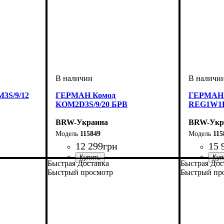
3S/9/12
ГЕРМАН Комод
ГЕРМАН 
KOM2D3S/9/20 БРВ
REG1W1D
BRW-Украина
BRW-Укр
115849
115
12 299
грн
15 
Быстрая Доставка
Быстрая Дос
ширина, мм
высота, мм
глубина, мм
: 850
: 2000
: 450
ширина, 
высота, м
глубина, 
Быстрый просмотр
Быстрый пр