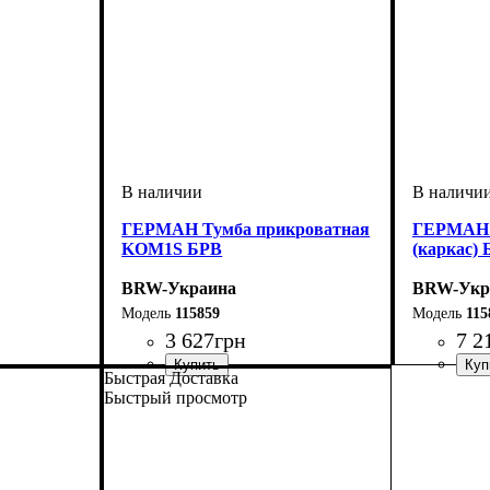
ГЕРМАН Тумба прикроватная
ГЕРМАН 
KOM1S БРВ
(каркас)
BRW-Украина
BRW-Укр
115859
115
3 627
грн
7 2
Быстрая Доставка
ширина, мм
высота, мм
глубина, мм
: 350
: 530
: 450
ширина, 
высота, м
глубина, 
Быстрый просмотр