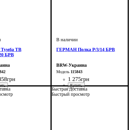
Тумба ТВ
ГЕРМАН Полка P/3/14 БРВ
20 БРВ
аина
BRW-Украина
842
115843
358
грн
1 275
грн
тавка
Быстрая Доставка
мм
м
мм
: 600
: 2000
: 540
ширина, мм
высота, мм
глубина, мм
: 200
: 1390
: 270
осмотр
Быстрый просмотр