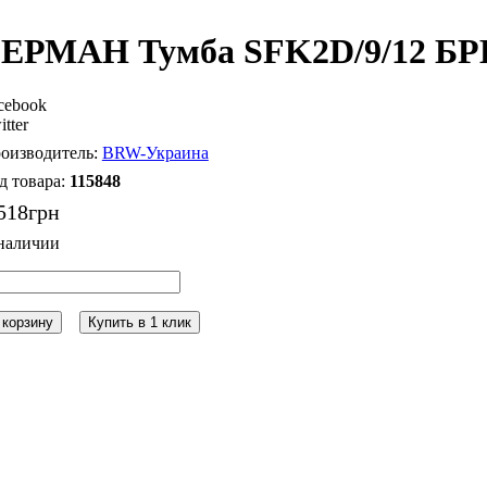
ЕРМАН Тумба SFK2D/9/12 БР
cebook
itter
BRW-Украина
115848
518
грн
 корзину
Купить в 1 клик