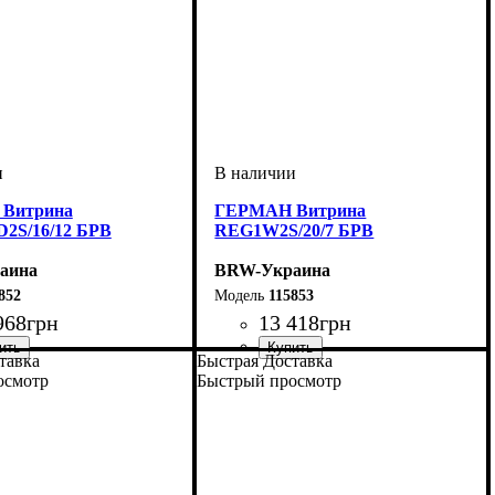
Витрина
ГЕРМАН Витрина
2S/16/12 БРВ
REG1W2S/20/7 БРВ
аина
BRW-Украина
852
115853
968
грн
13 418
грн
тавка
Быстрая Доставка
мм
м
мм
: 1585
: 1150
: 420
ширина, мм
высота, мм
глубина, мм
: 2010
: 680
: 420
осмотр
Быстрый просмотр