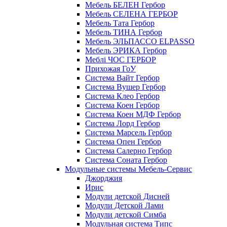
Мебель БЕЛЕН Гербор
Мебель СЕЛЕНА ГЕРБОР
Мебель Тата Гербор
Мебель ТИНА Гербор
Мебель ЭЛЬПАССО ELPASSO
Мебель ЭРИКА Гербор
Меблі ЧОС ГЕРБОР
Прихожая ГоУ
Система Вайт Гербор
Система Вушер Гербор
Система Клео Гербор
Система Коен Гербор
Система Коен МДФ Гербор
Система Лорд Гербор
Система Марсель Гербор
Система Опен Гербор
Система Салерно Гербор
Система Соната Гербор
Модульные системы Мебель-Сервис
Джорджия
Ирис
Модули детской Дисней
Модули Детской Лами
Модули детской Симба
Модульная система Типс