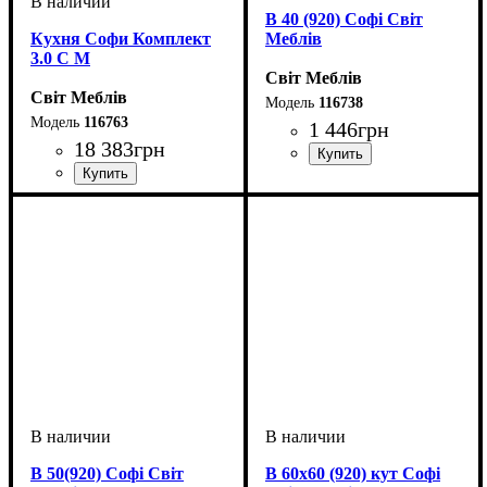
В 40 (920) Софі Світ
Кухня Софи Комплект
Меблів
3.0 С М
Світ Меблів
Світ Меблів
116738
116763
1 446
грн
18 383
грн
ширина, мм
высота, мм
глубина, мм
: 920
: 400
: 320
ширина, мм
высота, мм
глубина, мм
: н820-в920
: 3000
: 600
В 50(920) Софі Світ
В 60х60 (920) кут Софі