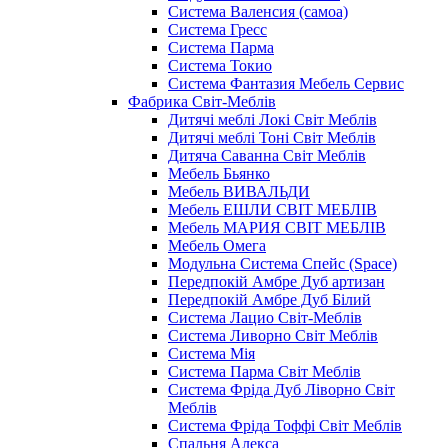
Система Валенсия (самоа)
Система Гресс
Система Парма
Система Токио
Система Фантазия Мебель Сервис
Фабрика Світ-Меблів
Дитячі меблі Локі Світ Меблів
Дитячі меблі Тоні Світ Меблів
Дитяча Саванна Світ Меблів
Мебель Бьянко
Мебель ВИВАЛЬДИ
Мебель ЕШЛИ СВІТ МЕБЛІВ
Мебель МАРИЯ СВІТ МЕБЛІВ
Мебель Омега
Модульна Cистема Спейс (Space)
Передпокій Амбре Дуб артизан
Передпокій Амбре Дуб Білий
Система Лацио Світ-Меблів
Система Ливорно Світ Меблів
Система Мія
Система Парма Свiт Меблiв
Система Фріда Дуб Ліворно Світ
Меблів
Система Фріда Тоффі Світ Меблів
Спальня Алекса