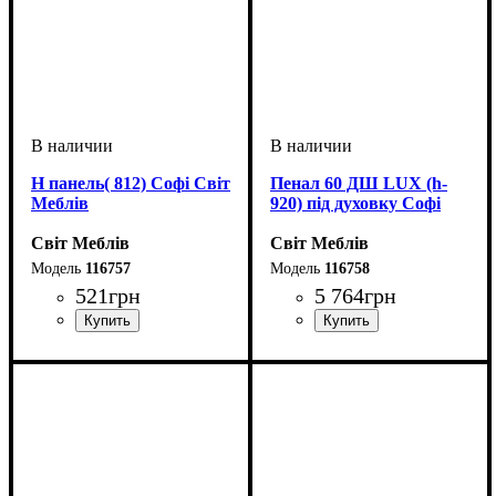
Н панель( 812) Софі Світ
Пенал 60 ДШ LUX (h-
Меблів
920) під духовку Софі
Світ Меблів
Світ Меблів
116757
116758
521
грн
5 764
грн
ширина, мм
высота, мм
глубина, мм
: 810
: 570
: 20
ширина, мм
высота, мм
глубина, мм
: 2330
: 600
: 570