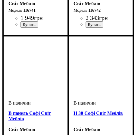
Світ Меблів
Світ Меблів
116741
116742
1 949
грн
2 343
грн
ширина, мм
высота, мм
глубина, мм
: 920
: 600
: 320
ширина, мм
высота, мм
глубина, мм
: 920
: 800
: 320
В панель Софі Світ
Н 30 Софі Світ Меблів
Меблів
Світ Меблів
Світ Меблів