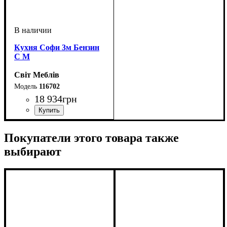
Кухня Софи 3м Бензин
С М
Світ Меблів
116702
18 934
грн
ширина, мм
высота, мм
глубина, мм
: н-820 в-920
: 3000
: 600
Покупатели этого товара также
выбирают