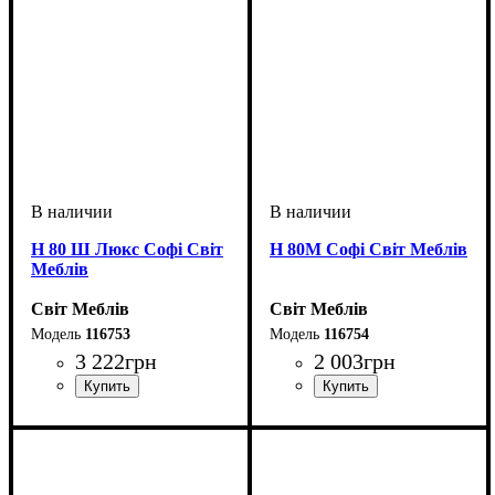
Н 80 Ш Люкс Софі Світ
Н 80М Софі Світ Меблів
Меблів
Світ Меблів
Світ Меблів
116753
116754
3 222
грн
2 003
грн
ширина, мм
высота, мм
глубина, мм
: 820
: 800
: 460
ширина, мм
высота, мм
глубина, мм
: 820
: 800
: 460