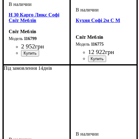
Н 30 Карго Люкс Софі
Світ Меблів
Кухня Софі 2м С М
Світ Меблів
Світ Меблів
116799
116775
2 952
грн
12 922
грн
ширина, мм
высота, мм
глубина, мм
: 816
: 300
: 460
ширина, мм
высота, мм
глубина, мм
: н 820 в920
: 2000
: 600
Під замовлення 14днів