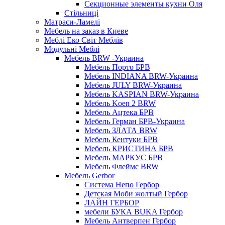
Секционные элементы кухни Оля
Стільниці
Матраси-Ламелі
Мебель на заказ в Киеве
Меблі Еко Світ Меблів
Модульні Меблі
Мебель BRW -Украина
Мебель Порто БРВ
Мебель INDIANA BRW-Украина
Мебель JULY BRW-Украина
Мебель KASPIAN BRW-Украина
Мебель Koen 2 BRW
Мебель Ацтека БРВ
Мебель Герман БРВ-Украина
Мебель ЗЛАТА BRW
Мебель Кентуки БРВ
Мебель КРИСТИНА БРВ
Мебель МАРКУС БРВ
Мебель Флеймс BRW
Мебель Gerbor
Cистема Непо Гербор
Детская Моби жолтый Гербор
ЛАЙН ГЕРБОР
мебели БУКА BUKA Гербор
Мебель Антверпен Гербор