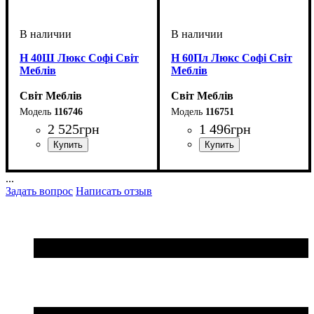
Н 40Ш Люкс Софі Світ
Н 60Пл Люкс Софі Світ
Меблів
Меблів
Світ Меблів
Світ Меблів
116746
116751
2 525
грн
1 496
грн
ширина, мм
высота, мм
глубина, мм
: 820
: 400
: 460
ширина, мм
высота, мм
глубина, мм
: 820
: 600
: 460
...
Задать вопрос
Написать отзыв