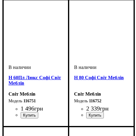
Н 60Пл Люкс Софі Світ
Н 80 Софі Світ Меблів
Меблів
Світ Меблів
Світ Меблів
116751
116752
1 496
грн
2 339
грн
ширина, мм
высота, мм
глубина, мм
: 820
: 600
: 460
ширина, мм
высота, мм
глубина, мм
: 820
: 800
: 460