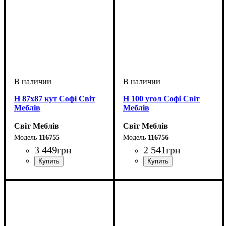
Н 87х87 кут Софі Світ
Н 100 угол Софі Світ
Меблів
Меблів
Світ Меблів
Світ Меблів
116755
116756
3 449
грн
2 541
грн
ширина, мм
высота, мм
глубина, мм
: 820
: 870
: 870
ширина, мм
высота, мм
глубина, мм
: 820
: 1000
: 600