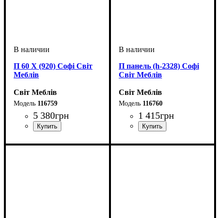
П 60 Х (920) Софі Світ
П панель (h-2328) Софі
Меблів
Світ Меблів
Світ Меблів
Світ Меблів
116759
116760
5 380
грн
1 415
грн
ширина, мм
высота, мм
глубина, мм
: 2330
: 600
: 570
ширина, мм
высота, мм
глубина, мм
: 2330
: 570
: 20