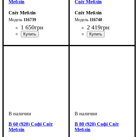
Меблів
Світ Меблів
Світ Меблів
Світ Меблів
116739
116740
1 650
грн
2 419
грн
ширина, мм
высота, мм
глубина, мм
: 920
: 500
: 320
ширина, мм
высота, мм
глубина, мм
: 920
: 570
: 570
В 60 (920) Софі Світ
В 80 (920) Софі Світ
Меблів
Меблів