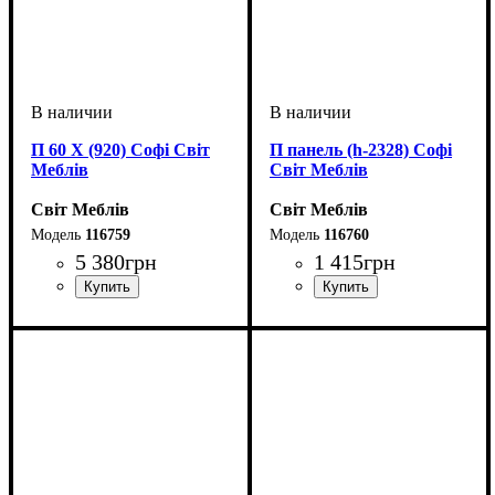
П 60 Х (920) Софі Світ
П панель (h-2328) Софі
Меблів
Світ Меблів
Світ Меблів
Світ Меблів
116759
116760
5 380
грн
1 415
грн
ширина, мм
высота, мм
глубина, мм
: 2330
: 600
: 570
ширина, мм
высота, мм
глубина, мм
: 2330
: 570
: 20