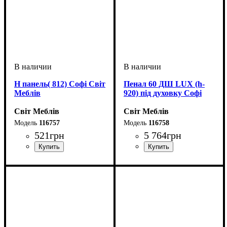
Н панель( 812) Софі Світ
Пенал 60 ДШ LUX (h-
Меблів
920) під духовку Софі
Світ Меблів
Світ Меблів
116757
116758
521
грн
5 764
грн
ширина, мм
высота, мм
глубина, мм
: 810
: 570
: 20
ширина, мм
высота, мм
глубина, мм
: 2330
: 600
: 570