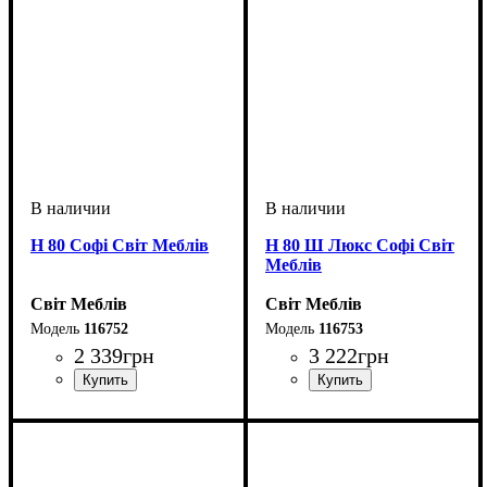
Н 80 Софі Світ Меблів
Н 80 Ш Люкс Софі Світ
Меблів
Світ Меблів
Світ Меблів
116752
116753
2 339
грн
3 222
грн
ширина, мм
высота, мм
глубина, мм
: 820
: 800
: 460
ширина, мм
высота, мм
глубина, мм
: 820
: 800
: 460