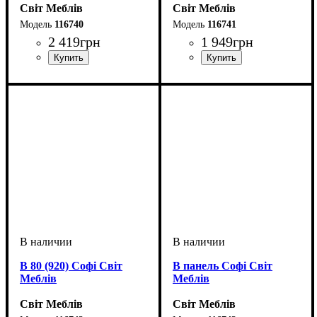
Світ Меблів
Світ Меблів
116740
116741
2 419
грн
1 949
грн
ширина, мм
высота, мм
глубина, мм
: 920
: 570
: 570
ширина, мм
высота, мм
глубина, мм
: 920
: 600
: 320
В 80 (920) Софі Світ
В панель Софі Світ
Меблів
Меблів
Світ Меблів
Світ Меблів