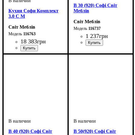
В 30 (920) Софі Світ
Кухня Софи Комплект
Меблів
3.0 С М
Світ Меблів
Світ Меблів
116737
116763
1 237
грн
18 383
грн
ширина, мм
высота, мм
глубина, мм
: 920
: 300
: 320
ширина, мм
высота, мм
глубина, мм
: н820-в920
: 3000
: 600
В 40 (920) Софі Світ
В 50(920) Софі Світ