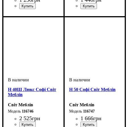
ширина, мм
высота, мм
глубина, мм
: 820
: 300
: 460
ширина, мм
высота, мм
глубина, мм
: 820
: 400
: 460
Н 40Ш Люкс Софі Світ
Н 50 Софі Світ Меблів
Меблів
Світ Меблів
Світ Меблів
116746
116747
2 525
грн
1 666
грн