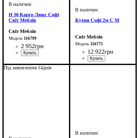
Н 30 Карго Люкс Софі
Світ Меблів
Кухня Софі 2м С М
Світ Меблів
Світ Меблів
116799
116775
2 952
грн
12 922
грн
ширина, мм
высота, мм
глубина, мм
: 816
: 300
: 460
ширина, мм
высота, мм
глубина, мм
: н 820 в920
: 2000
: 600
Під замовлення 14днів