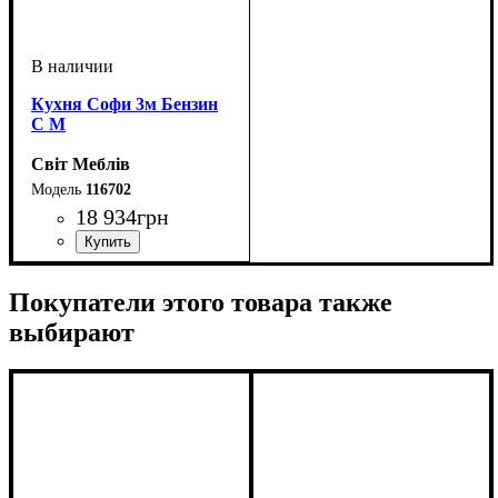
Кухня Софи 3м Бензин
С М
Світ Меблів
116702
18 934
грн
ширина, мм
высота, мм
глубина, мм
: н-820 в-920
: 3000
: 600
Покупатели этого товара также
выбирают