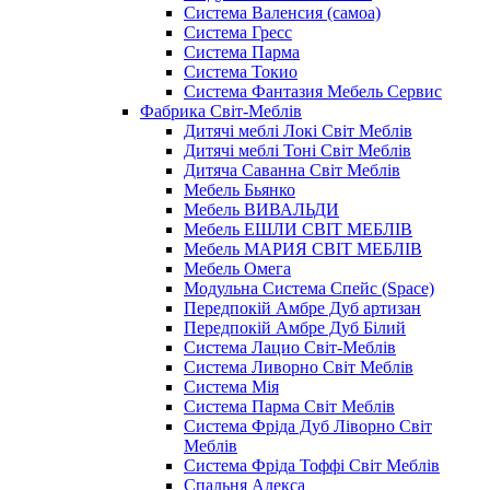
Система Валенсия (самоа)
Система Гресс
Система Парма
Система Токио
Система Фантазия Мебель Сервис
Фабрика Світ-Меблів
Дитячі меблі Локі Світ Меблів
Дитячі меблі Тоні Світ Меблів
Дитяча Саванна Світ Меблів
Мебель Бьянко
Мебель ВИВАЛЬДИ
Мебель ЕШЛИ СВІТ МЕБЛІВ
Мебель МАРИЯ СВІТ МЕБЛІВ
Мебель Омега
Модульна Cистема Спейс (Space)
Передпокій Амбре Дуб артизан
Передпокій Амбре Дуб Білий
Система Лацио Світ-Меблів
Система Ливорно Світ Меблів
Система Мія
Система Парма Свiт Меблiв
Система Фріда Дуб Ліворно Світ
Меблів
Система Фріда Тоффі Світ Меблів
Спальня Алекса