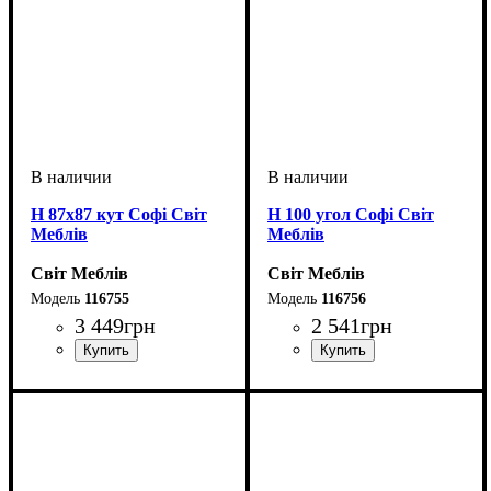
Н 87х87 кут Софі Світ
Н 100 угол Софі Світ
Меблів
Меблів
Світ Меблів
Світ Меблів
116755
116756
3 449
грн
2 541
грн
ширина, мм
высота, мм
глубина, мм
: 820
: 870
: 870
ширина, мм
высота, мм
глубина, мм
: 820
: 1000
: 600