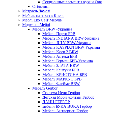
Секционные элементы кухни Оля
Стільниці
Матраси-Ламелі
Мебель на заказ в Киеве
Меблі Еко Світ Меблів
Модульні Меблі
Мебель BRW -Украина
Мебель Порто БРВ
Мебель INDIANA BRW-Украина
Мебель JULY BRW-Украина
Мебель KASPIAN BRW-Украина
Мебель Koen 2 BRW
Мебель Ацтека БРВ
Мебель Герман БРВ-Украина
Мебель ЗЛАТА BRW
Мебель Кентуки БРВ
Мебель КРИСТИНА БРВ
Мебель МАРКУС БРВ
Мебель Флеймс BRW
Мебель Gerbor
Cистема Непо Гербор
Детская Моби жолтый Гербор
ЛАЙН ГЕРБОР
мебели БУКА BUKA Гербор
Мебель Антверпен Гербор