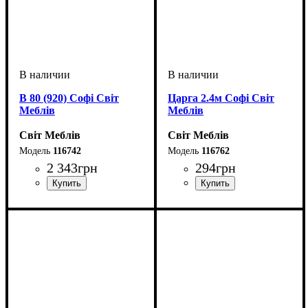
В 80 (920) Софі Світ
Царга 2.4м Софі Світ
Меблів
Меблів
Світ Меблів
Світ Меблів
116742
116762
2 343
грн
294
грн
ширина, мм
высота, мм
глубина, мм
: 920
: 800
: 320
ширина, мм
: 2400