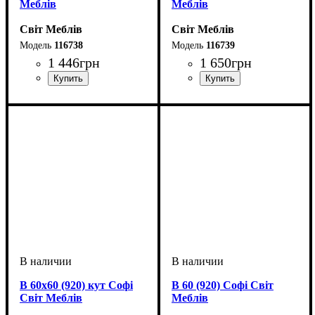
Меблів
Меблів
Світ Меблів
Світ Меблів
116738
116739
1 446
грн
1 650
грн
ширина, мм
высота, мм
глубина, мм
: 920
: 400
: 320
ширина, мм
высота, мм
глубина, мм
: 920
: 500
: 320
В 60х60 (920) кут Софі
В 60 (920) Софі Світ
Світ Меблів
Меблів