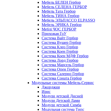
Мебель БЕЛЕН Гербор
Мебель СЕЛЕНА ГЕРБОР
Мебель Тата Гербор
Мебель ТИНА Гербор
Мебель ЭЛЬПАССО ELPASSO
Мебель ЭРИКА Гербор
Меблі ЧОС ГЕРБОР
Прихожая ГоУ
Система Вайт Гербор
Система Вушер Гербор
Система Клео Гербор
Система Коен Гербор
Система Коен МДФ Гербор
Система Лорд Гербор
Система Марсель Гербор
Система Опен Гербор
Система Салерно Гербор
Система Соната Гербор
Модульные системы Мебель-Сервис
Джорджия
Ирис
Модули детской Дисней
Модули Детской Лами
Модули детской Симба
Модульная система Типс