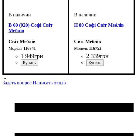
В 60 (920) Софі Світ
Н 80 Софі Світ Меблів
Меблів
Світ Меблів
Світ Меблів
116741
116752
1 949
грн
2 339
грн
ширина, мм
высота, мм
глубина, мм
: 920
: 600
: 320
ширина, мм
высота, мм
глубина, мм
: 820
: 800
: 460
...
Задать вопрос
Написать отзыв