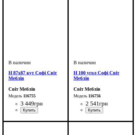
Н 87х87 кут Софі Світ
Н 100 угол Софі Світ
Меблів
Меблів
Світ Меблів
Світ Меблів
116755
116756
3 449
грн
2 541
грн
ширина, мм
высота, мм
глубина, мм
: 820
: 870
: 870
ширина, мм
высота, мм
глубина, мм
: 820
: 1000
: 600