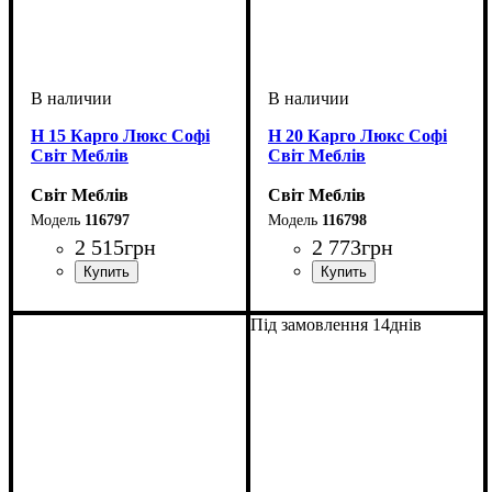
Н 15 Карго Люкс Софі
Н 20 Карго Люкс Софі
Світ Меблів
Світ Меблів
Світ Меблів
Світ Меблів
116797
116798
2 515
грн
2 773
грн
ширина, мм
высота, мм
глубина, мм
: 816
: 150
: 460
ширина, мм
высота, мм
глубина, мм
: 816
: 200
: 460
Під замовлення 14днів