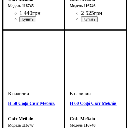
116745
116746
1 440
грн
2 525
грн
ширина, мм
высота, мм
глубина, мм
: 820
: 400
: 460
ширина, мм
высота, мм
глубина, мм
: 820
: 400
: 460
Н 50 Софі Світ Меблів
Н 60 Софі Світ Меблів
Світ Меблів
Світ Меблів
116747
116748