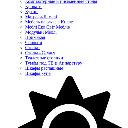
Компьютерные и письменные столы
Кровати
Кухни
Матраси-Ламелі
Мебель на заказ в Киеве
Меблі Еко Світ Меблів
Модульні Меблі
Прихожая
Спальни
Стенки
Столы - Стулья
Туалетные столики
Тумбы под ТВ и Аппаратуру
Шкафы распашные
Шкафы-купе