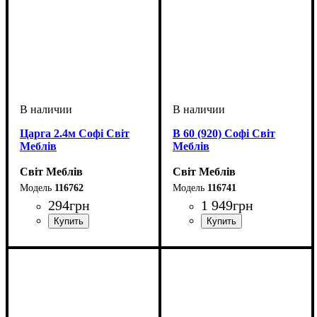
Царга 2.4м Софі Світ
В 60 (920) Софі Світ
Меблів
Меблів
Світ Меблів
Світ Меблів
116762
116741
294
грн
1 949
грн
ширина, мм
: 2400
ширина, мм
высота, мм
глубина, мм
: 920
: 600
: 320