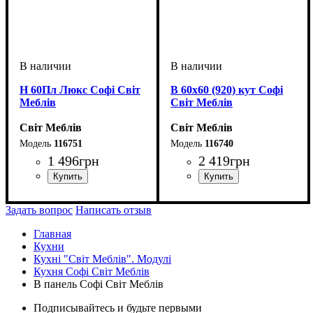
Н 60Пл Люкс Софі Світ
В 60х60 (920) кут Софі
Меблів
Світ Меблів
Світ Меблів
Світ Меблів
116751
116740
1 496
грн
2 419
грн
ширина, мм
высота, мм
глубина, мм
: 820
: 600
: 460
ширина, мм
высота, мм
глубина, мм
: 920
: 570
: 570
Задать вопрос
Написать отзыв
Главная
Кухни
Кухні "Світ Меблів". Модулі
Кухня Софі Світ Меблів
В панель Софі Світ Меблів
Подписывайтесь и будьте первыми