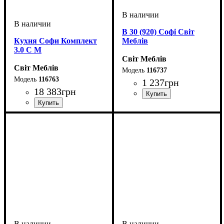
В 30 (920) Софі Світ
Кухня Софи Комплект
Меблів
3.0 С М
Світ Меблів
Світ Меблів
116737
116763
1 237
грн
18 383
грн
ширина, мм
высота, мм
глубина, мм
: 920
: 300
: 320
ширина, мм
высота, мм
глубина, мм
: н820-в920
: 3000
: 600