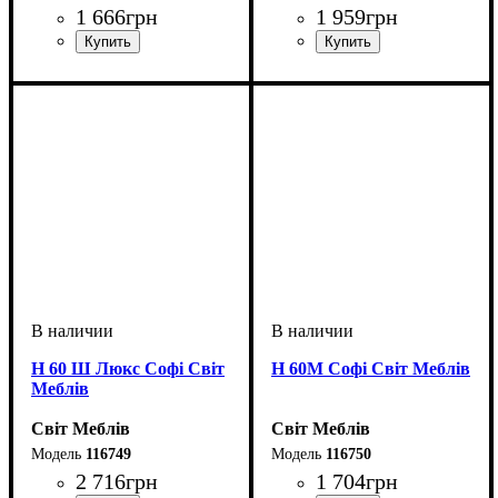
1 666
грн
1 959
грн
ширина, мм
высота, мм
глубина, мм
: 820
: 500
: 460
ширина, мм
высота, мм
глубина, мм
: 820
: 600
: 460
Н 60 Ш Люкс Софі Світ
Н 60М Софі Світ Меблів
Меблів
Світ Меблів
Світ Меблів
116749
116750
2 716
грн
1 704
грн