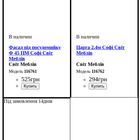
Фасад під посудомийку
Царга 2.4м Софі Світ
Ф 45 ПМ Софі Світ
Меблів
Меблів
Світ Меблів
Світ Меблів
116761
116762
525
грн
294
грн
ширина, мм
высота, мм
глубина, мм
: 710
: 450
: 20
ширина, мм
: 2400
Під замовлення 14днів