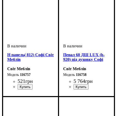
Н панель( 812) Софі Світ
Пенал 60 ДШ LUX (h-
Меблів
920) під духовку Софі
Світ Меблів
Світ Меблів
116757
116758
521
грн
5 764
грн
ширина, мм
высота, мм
глубина, мм
: 810
: 570
: 20
ширина, мм
высота, мм
глубина, мм
: 2330
: 600
: 570