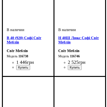
В 40 (920) Софі Світ
Н 40Ш Люкс Софі Світ
Меблів
Меблів
Світ Меблів
Світ Меблів
116738
116746
1 446
грн
2 525
грн
ширина, мм
высота, мм
глубина, мм
: 920
: 400
: 320
ширина, мм
высота, мм
глубина, мм
: 820
: 400
: 460