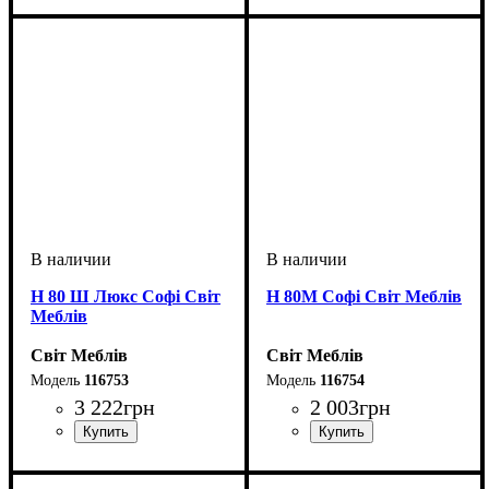
Н 80 Ш Люкс Софі Світ
Н 80М Софі Світ Меблів
Меблів
Світ Меблів
Світ Меблів
116753
116754
3 222
грн
2 003
грн
ширина, мм
высота, мм
глубина, мм
: 820
: 800
: 460
ширина, мм
высота, мм
глубина, мм
: 820
: 800
: 460