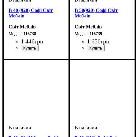
В 40 (920) Софі Світ
В 50(920) Софі Світ
Меблів
Меблів
Світ Меблів
Світ Меблів
116738
116739
1 446
грн
1 650
грн
ширина, мм
высота, мм
глубина, мм
: 920
: 400
: 320
ширина, мм
высота, мм
глубина, мм
: 920
: 500
: 320