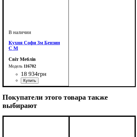
Кухня Софи 3м Бензин
С М
Світ Меблів
116702
18 934
грн
ширина, мм
высота, мм
глубина, мм
: н-820 в-920
: 3000
: 600
Покупатели этого товара также
выбирают