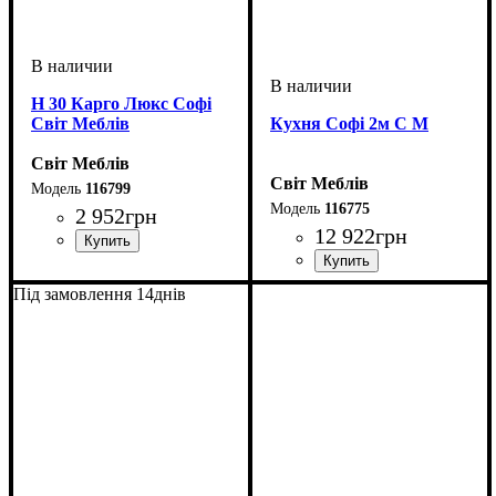
Н 30 Карго Люкс Софі
Світ Меблів
Кухня Софі 2м С М
Світ Меблів
Світ Меблів
116799
116775
2 952
грн
12 922
грн
ширина, мм
высота, мм
глубина, мм
: 816
: 300
: 460
ширина, мм
высота, мм
глубина, мм
: н 820 в920
: 2000
: 600
Під замовлення 14днів