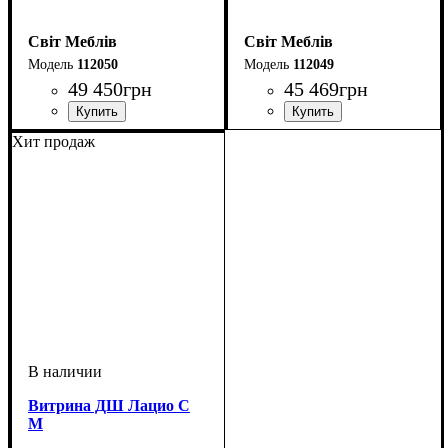
Світ Меблів
Світ Меблів
112050
112049
49 450
грн
45 469
грн
Хит продаж
Витрина ДШ Лацио С
М