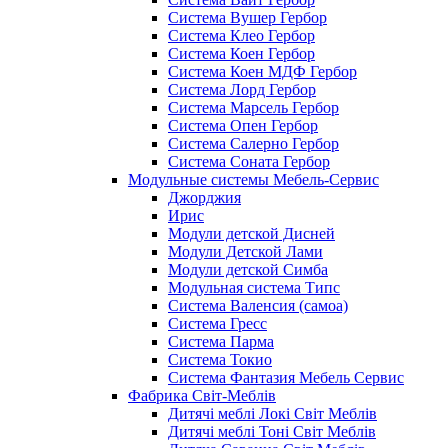
Система Вушер Гербор
Система Клео Гербор
Система Коен Гербор
Система Коен МДФ Гербор
Система Лорд Гербор
Система Марсель Гербор
Система Опен Гербор
Система Салерно Гербор
Система Соната Гербор
Модульные системы Мебель-Сервис
Джорджия
Ирис
Модули детской Дисней
Модули Детской Лами
Модули детской Симба
Модульная система Типс
Система Валенсия (самоа)
Система Гресс
Система Парма
Система Токио
Система Фантазия Мебель Сервис
Фабрика Світ-Меблів
Дитячі меблі Локі Світ Меблів
Дитячі меблі Тоні Світ Меблів