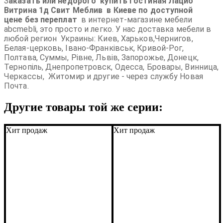
З
аказать или недорого купить Гостиная
Лацио
Витрина 1д Свит Меблив
в Киеве по доступной
цене
без переплат
в интернет-магазине мебели
abcmebli, это просто и легко. У нас доставка мебели в
любой регион Украины: Киев, Харьков,
Чернигов,
Белая-церковь, Івано-Франківськ, Кривой-Рог,
Полтава, Суммы, Рівне, Львів, Запорожье, Донецк,
Тернопіль,
Днепропетровск, Одесса, Бровары, Винница,
Черкассы, Житомир и другие - через службу Новая
Почта.
Подробнее:
http://abcmebli.com.ua/p15093-
stenka_livorno_aktsiya
Другие товары той же серии:
Хит продаж
Хит продаж