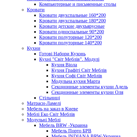
Компьютерные и письменные столы
Кровати
Кровати двухспальные 160*200
Кровати двухспальные 180*200
Кровати детские двухъярусные
Кровати односпальные 90*200
Кровати полуторные 120*200
Кровати полуторные 140*200
Кухни
Готові Набори Кухонь
Кухні "Світ Меблів". Модулі
Кухня Віола
Кухня Графіті Світ Меблів
Кухня Софі Світ Меблів
Модульна кухня Марта
Секционные элементы кухни Адель
Секционные элементы кухни Оля
Стільниці
Матраси-Ламелі
Мебель на заказ в Киеве
Меблі Еко Світ Меблів
Модульні Меблі
Мебель BRW -Украина
Мебель Порто БРВ
Мебель INDIANA BRW-Украина