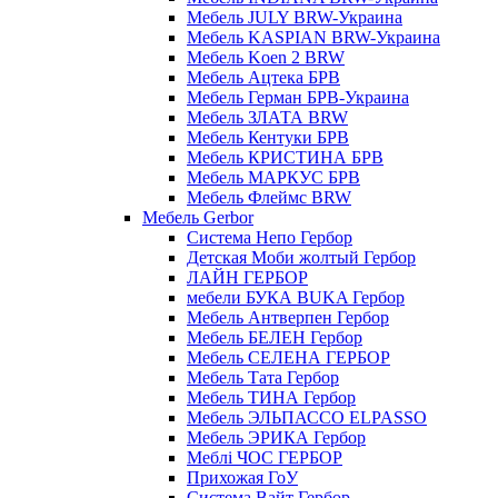
Мебель JULY BRW-Украина
Мебель KASPIAN BRW-Украина
Мебель Koen 2 BRW
Мебель Ацтека БРВ
Мебель Герман БРВ-Украина
Мебель ЗЛАТА BRW
Мебель Кентуки БРВ
Мебель КРИСТИНА БРВ
Мебель МАРКУС БРВ
Мебель Флеймс BRW
Мебель Gerbor
Cистема Непо Гербор
Детская Моби жолтый Гербор
ЛАЙН ГЕРБОР
мебели БУКА BUKA Гербор
Мебель Антверпен Гербор
Мебель БЕЛЕН Гербор
Мебель СЕЛЕНА ГЕРБОР
Мебель Тата Гербор
Мебель ТИНА Гербор
Мебель ЭЛЬПАССО ELPASSO
Мебель ЭРИКА Гербор
Меблі ЧОС ГЕРБОР
Прихожая ГоУ
Система Вайт Гербор