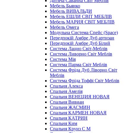
Дитяча Саванна Світ Меблів
Мебель Бьянко
Мебель ВИВАЛЬДИ
Мебель ЕШЛИ СВІТ МЕБЛІВ
Мебель МАРИЯ СВІТ МЕБЛІВ
Мебель Омега
Модульна Cистема Спейс (Space)
Передпокій Амбре Дуб артизан
Передпокій Амбре Дуб Білий
Система Лацио Світ-Меблів
Система Ливорно Світ Меблів
Система Мія
Система Парма Свiт Меблiв
Система Фріда Дуб Ліворно Світ
Меблів
Система Фріда Тоффі Світ Меблів
Спальня Алекса
Спальня Амелія
Спальня ВЕНЕЦИЯ НОВАЯ
Спальня Вивиан
Спальня ЖАСМИН
Спальня КАРМЕН НОВАЯ
Спальня КАТРИН
Спальня Ким
Спальня Круиз С М