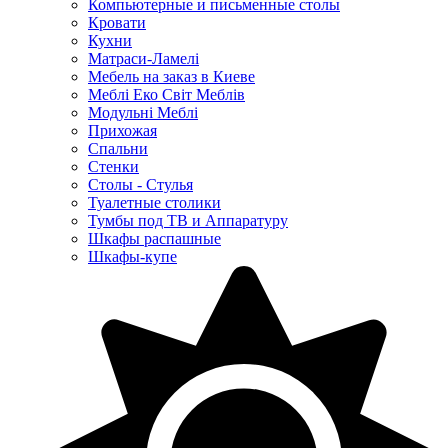
Компьютерные и письменные столы
Кровати
Кухни
Матраси-Ламелі
Мебель на заказ в Киеве
Меблі Еко Світ Меблів
Модульні Меблі
Прихожая
Спальни
Стенки
Столы - Стулья
Туалетные столики
Тумбы под ТВ и Аппаратуру
Шкафы распашные
Шкафы-купе