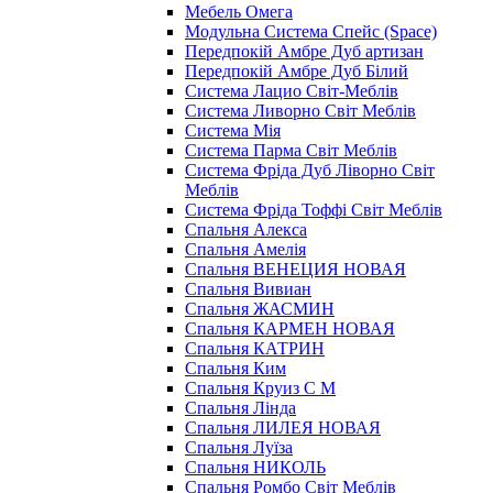
Мебель Омега
Модульна Cистема Спейс (Space)
Передпокій Амбре Дуб артизан
Передпокій Амбре Дуб Білий
Система Лацио Світ-Меблів
Система Ливорно Світ Меблів
Система Мія
Система Парма Свiт Меблiв
Система Фріда Дуб Ліворно Світ
Меблів
Система Фріда Тоффі Світ Меблів
Спальня Алекса
Спальня Амелія
Спальня ВЕНЕЦИЯ НОВАЯ
Спальня Вивиан
Спальня ЖАСМИН
Спальня КАРМЕН НОВАЯ
Спальня КАТРИН
Спальня Ким
Спальня Круиз С М
Спальня Лінда
Спальня ЛИЛЕЯ НОВАЯ
Спальня Луїза
Спальня НИКОЛЬ
Спальня Ромбо Світ Меблів