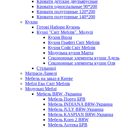
Кровати детские двухъярусные
Кровати односпальные 90*200
Кровати полуторные 120*200
Кровати полуторные 140*200
Кухни
Готові Набори Кухонь
Кухні "Світ Меблів". Модулі
Кухня Віола
Кухня Графіті Світ Меблів
Кухня Софі Світ Меблів
Модульна кухня Марта
Секционные элементы кухни Адель
Секционные элементы кухни Оля
Стільниці
Матраси-Ламелі
Мебель на заказ в Киеве
Меблі Еко Світ Меблів
Модульні Меблі
Мебель BRW -Украина
Мебель Порто БРВ
Мебель INDIANA BRW-Украина
Мебель JULY BRW-Украина
Мебель KASPIAN BRW-Украина
Мебель Koen 2 BRW
Мебель Ацтека БРВ