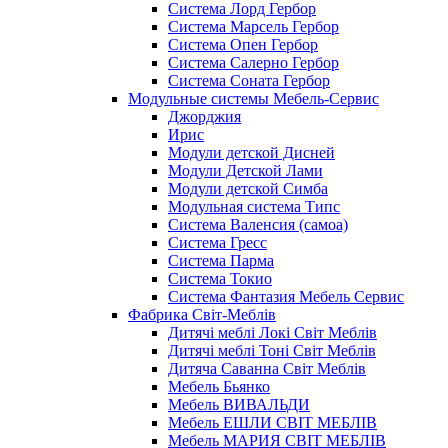
Система Лорд Гербор
Система Марсель Гербор
Система Опен Гербор
Система Салерно Гербор
Система Соната Гербор
Модульные системы Мебель-Сервис
Джорджия
Ирис
Модули детской Дисней
Модули Детской Лами
Модули детской Симба
Модульная система Типс
Система Валенсия (самоа)
Система Гресс
Система Парма
Система Токио
Система Фантазия Мебель Сервис
Фабрика Світ-Меблів
Дитячі меблі Локі Світ Меблів
Дитячі меблі Тоні Світ Меблів
Дитяча Саванна Світ Меблів
Мебель Бьянко
Мебель ВИВАЛЬДИ
Мебель ЕШЛИ СВІТ МЕБЛІВ
Мебель МАРИЯ СВІТ МЕБЛІВ