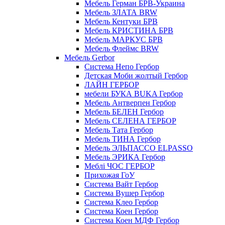
Мебель Герман БРВ-Украина
Мебель ЗЛАТА BRW
Мебель Кентуки БРВ
Мебель КРИСТИНА БРВ
Мебель МАРКУС БРВ
Мебель Флеймс BRW
Мебель Gerbor
Cистема Непо Гербор
Детская Моби жолтый Гербор
ЛАЙН ГЕРБОР
мебели БУКА BUKA Гербор
Мебель Антверпен Гербор
Мебель БЕЛЕН Гербор
Мебель СЕЛЕНА ГЕРБОР
Мебель Тата Гербор
Мебель ТИНА Гербор
Мебель ЭЛЬПАССО ELPASSO
Мебель ЭРИКА Гербор
Меблі ЧОС ГЕРБОР
Прихожая ГоУ
Система Вайт Гербор
Система Вушер Гербор
Система Клео Гербор
Система Коен Гербор
Система Коен МДФ Гербор