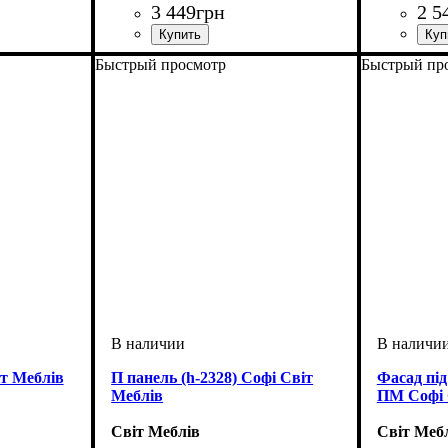
3 449
грн
2 5
ширина, мм
высота, мм
глубина, мм
: 820
: 870
: 870
ширина, 
высота, м
глубина, 
Быстрый просмотр
Быстрый пр
іт Меблів
П панель (h-2328) Софі Світ
Фасад під
Меблів
ПМ Софі 
Світ Меблів
Світ Меб