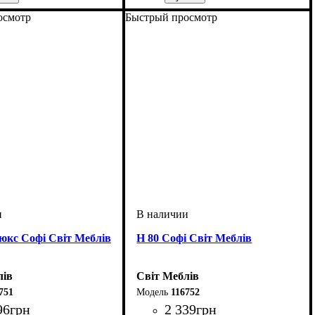
мм
м
мм
: 820
: 400
: 460
ширина, мм
высота, мм
глубина, мм
: 820
: 500
: 460
осмотр
Быстрый просмотр
юкс Софі Світ Меблів
Н 80 Софі Світ Меблів
лів
Світ Меблів
751
116752
96
грн
2 339
грн