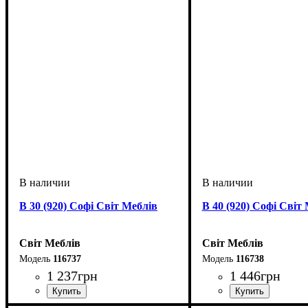
В 30 (920) Софі Світ Меблів
В 40 (920) Софі Світ
Світ Меблів
Світ Меблів
116737
116738
1 237
грн
1 446
грн
ширина, мм
высота, мм
глубина, мм
: 920
: 300
: 320
ширина, мм
высота, мм
глубина, мм
: 920
: 400
: 320