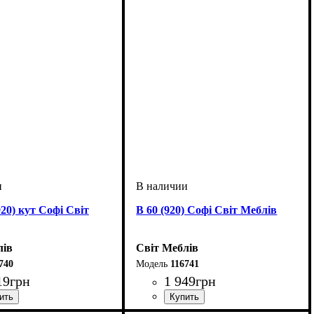
920) кут Софі Світ
В 60 (920) Софі Світ Меблів
лів
Світ Меблів
740
116741
19
грн
1 949
грн
мм
м
мм
: 920
: 570
: 570
ширина, мм
высота, мм
глубина, мм
: 920
: 600
: 320