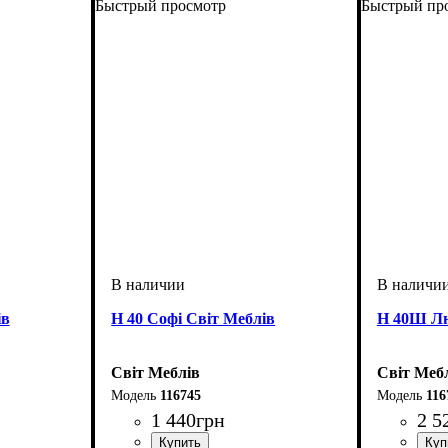
Быстрый просмотр
Быстрый пр
ів
Н 40 Софі Світ Меблів
Н 40Ш Лю
Світ Меблів
Світ Меб
116745
116
1 440
грн
2 5