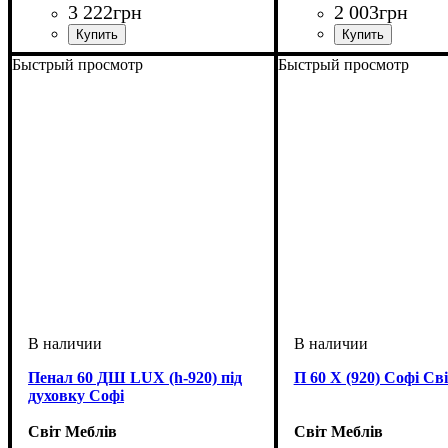
3 222
грн
2 003
грн
ширина, мм
высота, мм
глубина, мм
: 820
: 800
: 460
ширина, мм
высота, мм
глубина, мм
: 820
: 800
: 460
Быстрый просмотр
Быстрый просмотр
Пенал 60 ДШ LUX (h-920) під
П 60 Х (920) Софі Св
духовку Софі
Світ Меблів
Світ Меблів