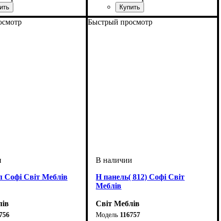
мм
м
мм
: 820
: 600
: 460
ширина, мм
высота, мм
глубина, мм
: 820
: 800
: 460
осмотр
Быстрый просмотр
л Софі Світ Меблів
Н панель( 812) Софі Світ
Меблів
лів
Світ Меблів
756
116757