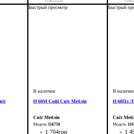
ширина, мм
высота, мм
глубина, мм
: 820
: 400
: 460
ширина, 
высота, м
глубина, 
Быстрый просмотр
Быстрый пр
віт
Н 60М Софі Світ Меблів
Н 60Пл Л
Світ Меблів
Світ Меб
116750
116
1 704
грн
1 4