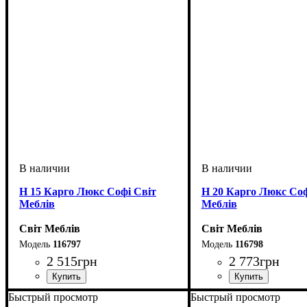
Н 15 Карго Люкс Софі Світ
Н 20 Карго Люкс Соф
Меблів
Меблів
Світ Меблів
Світ Меблів
116797
116798
2 515
грн
2 773
грн
ширина, мм
высота, мм
глубина, мм
: 816
: 150
: 460
ширина, мм
высота, мм
глубина, мм
: 816
: 200
: 460
Быстрый просмотр
Быстрый просмотр