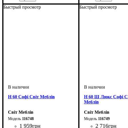
ширина, мм
высота, мм
глубина, мм
: 920
: 320
: 20
ширина, мм
высота, мм
глубина, мм
: 820
: 300
: 460
Быстрый просмотр
Быстрый просмотр
Н 60 Софі Світ Меблів
Н 60 Ш Люкс Софі С
Меблів
Світ Меблів
Світ Меблів
116748
116749
1 959
грн
2 716
грн