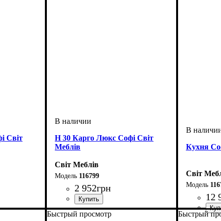
і Світ
Н 30 Карго Люкс Софі Світ
Меблів
Кухня Со
Світ Меблів
Світ Меб
116799
116
2 952
грн
12 
ширина, мм
высота, мм
глубина, мм
: 816
: 300
: 460
Быстрый просмотр
Быстрый пр
ширина, 
высота, м
глубина, 