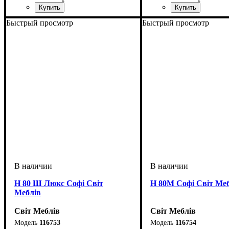
ширина, мм
высота, мм
глубина, мм
: 820
: 600
: 460
ширина, мм
высота, мм
глубина, мм
: 820
: 600
: 460
Быстрый просмотр
Быстрый просмотр
Н 80 Ш Люкс Софі Світ
Н 80М Софі Світ Ме
Меблів
Світ Меблів
Світ Меблів
116753
116754