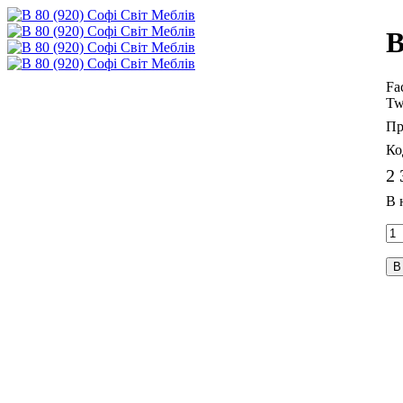
В
Fa
Tw
2 
В