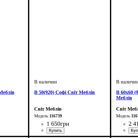
 Меблів
В 50(920) Софі Світ Меблів
В 60х60 (
Меблів
Світ Меблів
Світ Меб
116739
116
1 650
грн
2 4
ширина, мм
высота, мм
глубина, мм
: 920
: 500
: 320
ширина, 
высота, м
глубина, 