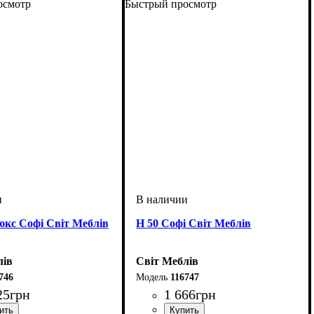
осмотр
Быстрый просмотр
кс Софі Світ Меблів
Н 50 Софі Світ Меблів
лів
Світ Меблів
746
116747
25
грн
1 666
грн