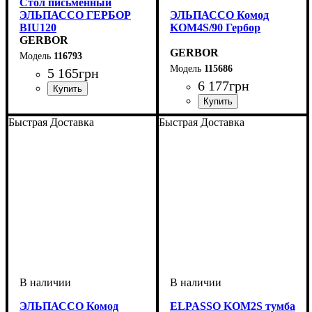
Стол письменный
ЭЛЬПАССО ГЕРБОР
ЭЛЬПАССО Комод
BIU120
KOM4S/90 Гербор
GERBOR
GERBOR
116793
115686
5 165
грн
6 177
грн
ширина, мм
высота, мм
глубина, мм
: 730
: 1200
: 600
Быстрая Доставка
Быстрая Доставка
ЭЛЬПАССО Комод
ELPASSO KOM2S тумба