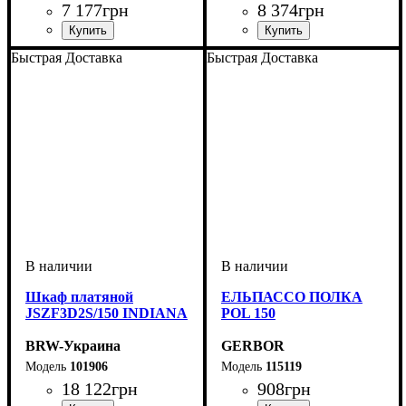
7 177
грн
8 374
грн
ширина, мм
высота, мм
глубина, мм
: 870
: 800
: 400
Быстрая Доставка
Быстрая Доставка
Шкаф платяной
ЕЛЬПАССО ПОЛКА
JSZF3D2S/150 INDIANA
POL 150
BRW-Украина
GERBOR
101906
115119
18 122
грн
908
грн