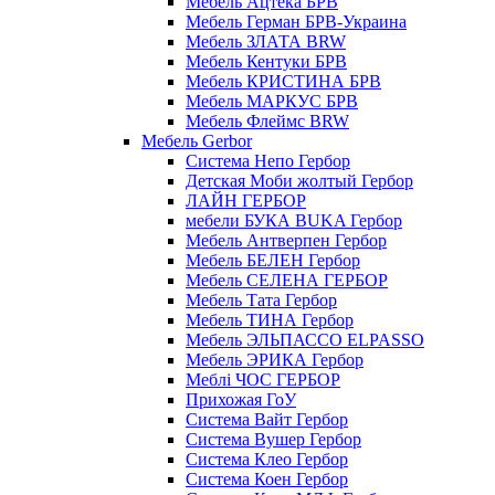
Мебель Ацтека БРВ
Мебель Герман БРВ-Украина
Мебель ЗЛАТА BRW
Мебель Кентуки БРВ
Мебель КРИСТИНА БРВ
Мебель МАРКУС БРВ
Мебель Флеймс BRW
Мебель Gerbor
Cистема Непо Гербор
Детская Моби жолтый Гербор
ЛАЙН ГЕРБОР
мебели БУКА BUKA Гербор
Мебель Антверпен Гербор
Мебель БЕЛЕН Гербор
Мебель СЕЛЕНА ГЕРБОР
Мебель Тата Гербор
Мебель ТИНА Гербор
Мебель ЭЛЬПАССО ELPASSO
Мебель ЭРИКА Гербор
Меблі ЧОС ГЕРБОР
Прихожая ГоУ
Система Вайт Гербор
Система Вушер Гербор
Система Клео Гербор
Система Коен Гербор