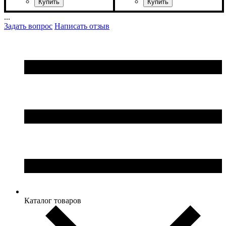
ширина, мм
высота, мм
глубина, мм
: 1955
: 1500
: 570
...
Задать вопрос
Написать отзыв
Каталог товаров