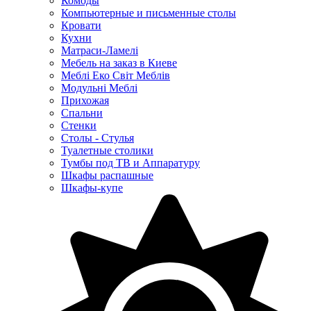
Комоды
Компьютерные и письменные столы
Кровати
Кухни
Матраси-Ламелі
Мебель на заказ в Киеве
Меблі Еко Світ Меблів
Модульні Меблі
Прихожая
Спальни
Стенки
Столы - Стулья
Туалетные столики
Тумбы под ТВ и Аппаратуру
Шкафы распашные
Шкафы-купе