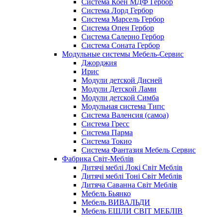
Система Коен МДФ Гербор
Система Лорд Гербор
Система Марсель Гербор
Система Опен Гербор
Система Салерно Гербор
Система Соната Гербор
Модульные системы Мебель-Сервис
Джорджия
Ирис
Модули детской Дисней
Модули Детской Лами
Модули детской Симба
Модульная система Типс
Система Валенсия (самоа)
Система Гресс
Система Парма
Система Токио
Система Фантазия Мебель Сервис
Фабрика Світ-Меблів
Дитячі меблі Локі Світ Меблів
Дитячі меблі Тоні Світ Меблів
Дитяча Саванна Світ Меблів
Мебель Бьянко
Мебель ВИВАЛЬДИ
Мебель ЕШЛИ СВІТ МЕБЛІВ