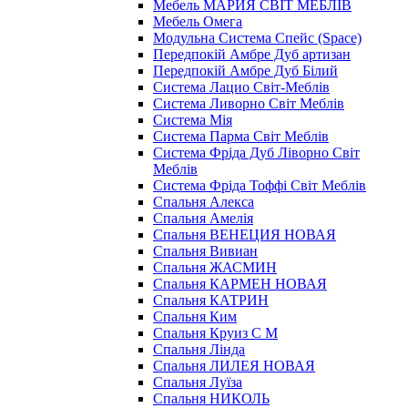
Мебель МАРИЯ СВІТ МЕБЛІВ
Мебель Омега
Модульна Cистема Спейс (Space)
Передпокій Амбре Дуб артизан
Передпокій Амбре Дуб Білий
Система Лацио Світ-Меблів
Система Ливорно Світ Меблів
Система Мія
Система Парма Свiт Меблiв
Система Фріда Дуб Ліворно Світ
Меблів
Система Фріда Тоффі Світ Меблів
Спальня Алекса
Спальня Амелія
Спальня ВЕНЕЦИЯ НОВАЯ
Спальня Вивиан
Спальня ЖАСМИН
Спальня КАРМЕН НОВАЯ
Спальня КАТРИН
Спальня Ким
Спальня Круиз С М
Спальня Лінда
Спальня ЛИЛЕЯ НОВАЯ
Спальня Луїза
Спальня НИКОЛЬ