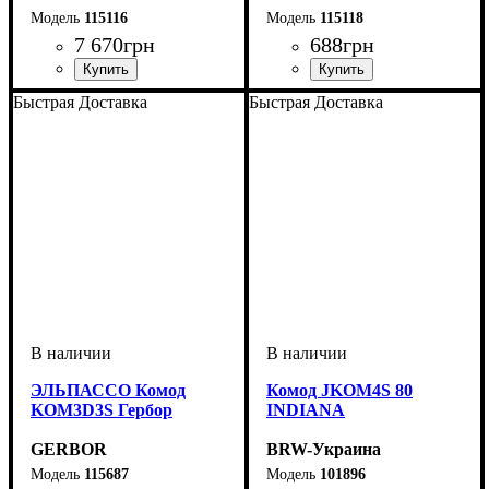
115116
115118
7 670
грн
688
грн
Быстрая Доставка
Быстрая Доставка
ЭЛЬПАССО Комод
Комод JKOM4S 80
KOM3D3S Гербор
INDIANA
GERBOR
BRW-Украина
115687
101896