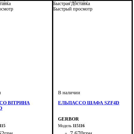
тавка
Быстрая Доставка
осмотр
Быстрый просмотр
СО ВІТРИНА
ЕЛЬПАССО ШАФА SZF4D
D
GERBOR
115
115116
62
грн
7 670
грн