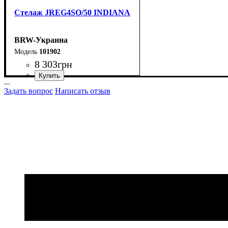
Стелаж JREG4SO/50 INDIANA
BRW-Украина
101902
8 303
грн
...
ширина, мм
высота, мм
глубина, мм
: 1955
: 500
: 400
Задать вопрос
Написать отзыв