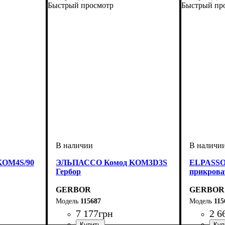
Быстрый просмотр
Быстрый пр
KOM4S/90
ЭЛЬПАССО Комод KOM3D3S
ELPASSO
Гербор
прикрова
GERBOR
GERBOR
115687
115
7 177
грн
2 6