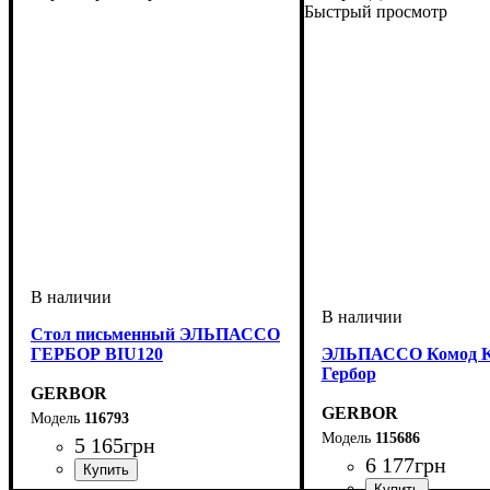
Быстрый просмотр
Стол письменный ЭЛЬПАССО
ГЕРБОР BIU120
ЭЛЬПАССО Комод 
Гербор
GERBOR
GERBOR
116793
115686
5 165
грн
6 177
грн