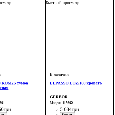
осмотр
Быстрый просмотр
 KOM2S тумба
ELPASSO LOZ/160 кровать
тная
GERBOR
691
115692
60
грн
5 684
грн