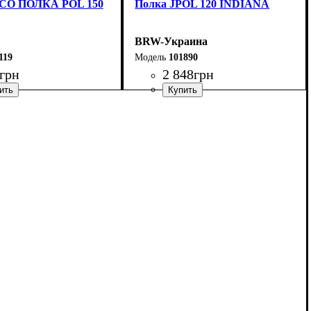
О ПОЛКА POL 150
Полка JPOL 120 INDIANA
BRW-Украина
119
101890
грн
2 848
грн
ширина, мм
высота, мм
глубина, мм
: 385
: 1200
: 270