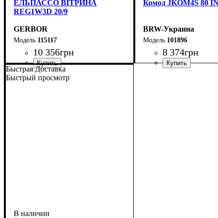
ЕЛЬПАССО ВІТРИНА
Комод JKOM4S 80 
REG1W3D 20/9
GERBOR
BRW-Украина
115117
101896
10 356
грн
8 374
грн
Быстрая Доставка
ширина, мм
высота, мм
глубина, мм
: 870
: 800
: 400
Быстрый просмотр