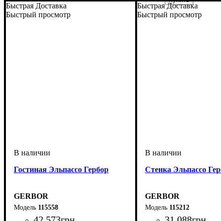
ширина, мм
высота, мм
глубина, мм
: 730
: 1200
: 600
Быстрая Доставка
Быстрая Доставка
Быстрый просмотр
Быстрый просмотр
Гостиная Эльпассо Гербор
Стенка Эльпассо Гер
GERBOR
GERBOR
115558
115212
42 573
грн
31 088
грн