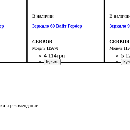
ор
Зеркало 60 Вайт Гербор
Зеркало 9
GERBOR
GERBOR
115670
115
4 114
грн
5 1
дки и рекомендации