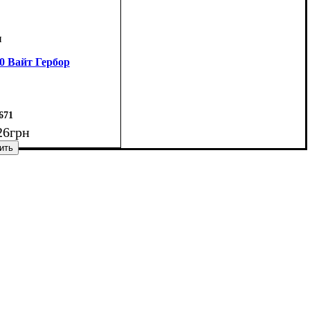
0 Вайт Гербор
671
26
грн