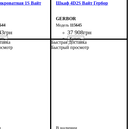
икроватная 1S Вайт
Шкаф 4D2S Вайт Гербор
GERBOR
644
115645
43
грн
37 908
грн
тавка
Быстрая Доставка
осмотр
Быстрый просмотр