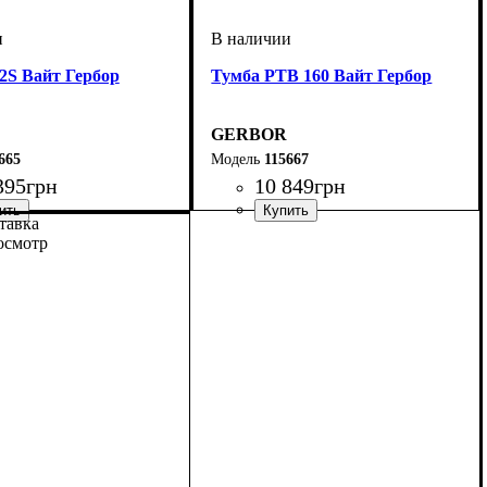
S Вайт Гербор
Тумба РТВ 160 Вайт Гербор
GERBOR
665
115667
395
грн
10 849
грн
тавка
осмотр