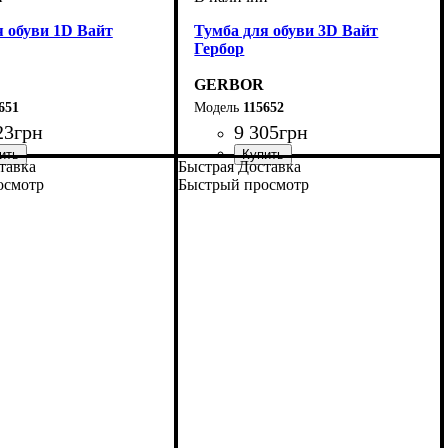
я обуви 1D Вайт
Тумба для обуви 3D Вайт
Гербор
GERBOR
651
115652
23
грн
9 305
грн
тавка
Быстрая Доставка
осмотр
Быстрый просмотр