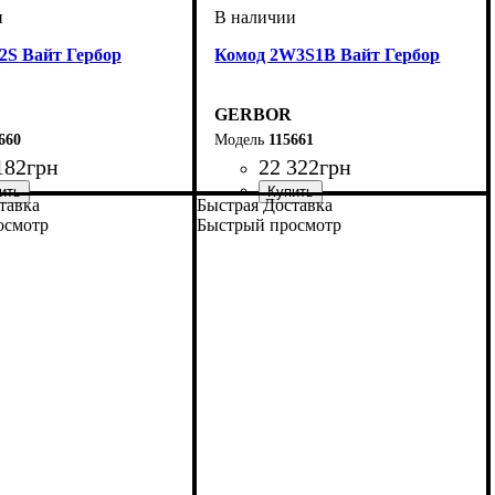
2S Вайт Гербор
Комод 2W3S1B Вайт Гербор
GERBOR
660
115661
182
грн
22 322
грн
тавка
Быстрая Доставка
осмотр
Быстрый просмотр