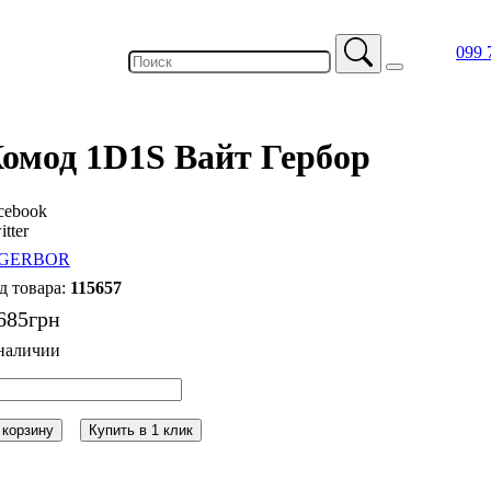
099 
омод 1D1S Вайт Гербор
cebook
itter
115657
685
грн
 корзину
Купить в 1 клик