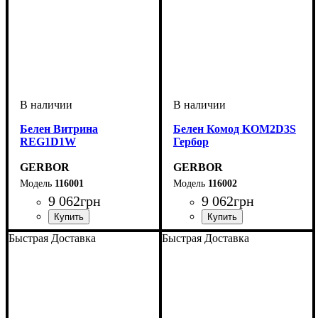
Белен Витрина
Белен Комод KOM2D3S
REG1D1W
Гербор
GERBOR
GERBOR
116001
116002
9 062
грн
9 062
грн
ширина, мм
высота, мм
глубина, мм
: 148
: 100
: 39
ширина, мм
высота, мм
глубина, мм
: 84
: 160
: 45
Быстрая Доставка
Быстрая Доставка