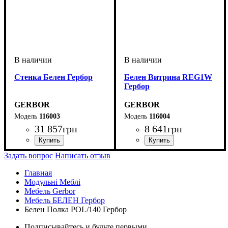
Стенка Белен Гербор
Белен Витрина REG1W
Гербор
GERBOR
GERBOR
116003
116004
31 857
грн
8 641
грн
ширина, мм
высота, мм
глубина, мм
: 196
: 308
: 23-45
ширина, мм
высота, мм
глубина, мм
: 196
: 68
: 39
Задать вопрос
Написать отзыв
Главная
Модульні Меблі
Мебель Gerbor
Мебель БЕЛЕН Гербор
Белен Полка POL/140 Гербор
Подписывайтесь и будьте первыми