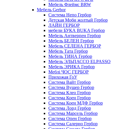
Мебель Флеймс BRW
Мебель Gerbor
Cистема Непо Гербор
Детская Моби жолтый Гербор
ЛАЙН ГЕРБОР
мебели БУКА BUKA Гербор
Мебель Антверпен Гербор
Мебель БЕЛЕН Гербор
Мебель СЕЛЕНА ГЕРБОР
Мебель Тата Гербор
Мебель ТИНА Гербор
Мебель ЭЛЬПАССО ELPASSO
Мебель ЭРИКА Гербор
Меблі ЧОС ГЕРБОР
Прихожая ГоУ
Система Вайт Гербор
Система Вушер Гербор
Система Клео Гербор
Система Коен Гербор
Система Коен МДФ Гербор
Система Лорд Гербор
Система Марсель Гербор
Система Опен Гербор
Система Салерно Гербор
Система Соната Гербор