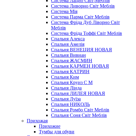
Система Лацио Світ-Меблів
Система Ливорно Світ Меблів
Система Мія
Система Парма Свiт Меблiв
Система Фріда Дуб Ліворно Світ
Меблів
Система Фріда Тоффі Світ Меблів
Спальня Алекса
Спальня Амелія
Спальня ВЕНЕЦИЯ НОВАЯ
Спальня Вивиан
Спальня ЖАСМИН
Спальня КАРМЕН НОВАЯ
Спальня КАТРИН
Спальня Ким
Спальня Круиз С М
Спальня Лінда
Спальня ЛИЛЕЯ НОВАЯ
Спальня Луїза
Спальня НИКОЛЬ
Спальня Ромбо Світ Меблів
Спальня Соня Світ Меблів
Прихожая
Прихожие
Тумбы для обуви