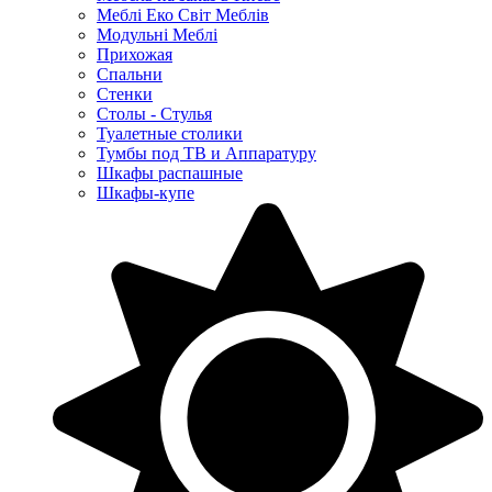
Меблі Еко Світ Меблів
Модульні Меблі
Прихожая
Спальни
Стенки
Столы - Стулья
Туалетные столики
Тумбы под ТВ и Аппаратуру
Шкафы распашные
Шкафы-купе