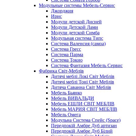
Модульные системы Мебель-Сервис
Джорджия
Ирис
Модули детской Дисней
Модули Детской Лами
Модули детской Симба
Модульная система Типс
Система Валенсия (самоа)
Система Гресс
Система Парма
Система Токио
Система Фантазия Мебель Сервис
Фабрика Світ-Меблів
Дитячі меблі Локі Світ Меблів
Дитячі меблі Тоні Світ Меблів
Дитяча Саванна Світ Меблів
Мебель Бьянко
Мебель ВИВАЛЬДИ
Мебель ЕШЛИ СВІТ МЕБЛІВ
Мебель МАРИЯ СВІТ МЕБЛІВ
Мебель Омега
Модульна Cистема Спейс (Space)
Передпокій Амбре Дуб артизан
Передпокій Амбре Дуб Білий