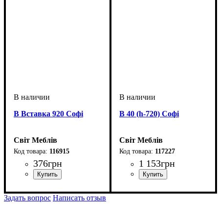
В Вставка 920 Софі
В 40 (h-720) Софі
Світ Меблів
Світ Меблів
116915
117227
376
грн
1 153
грн
ширина, мм
высота, мм
глубина, мм
: 920
: 50
: 320
ширина, мм
высота, мм
глубина, мм
: 730
: 400
: 320
Задать вопрос
Написать отзыв