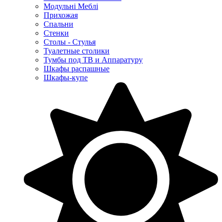
Модульні Меблі
Прихожая
Спальни
Стенки
Столы - Стулья
Туалетные столики
Тумбы под ТВ и Аппаратуру
Шкафы распашные
Шкафы-купе