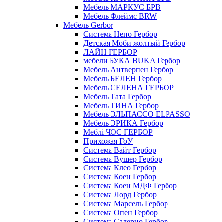
Мебель МАРКУС БРВ
Мебель Флеймс BRW
Мебель Gerbor
Cистема Непо Гербор
Детская Моби жолтый Гербор
ЛАЙН ГЕРБОР
мебели БУКА BUKA Гербор
Мебель Антверпен Гербор
Мебель БЕЛЕН Гербор
Мебель СЕЛЕНА ГЕРБОР
Мебель Тата Гербор
Мебель ТИНА Гербор
Мебель ЭЛЬПАССО ELPASSO
Мебель ЭРИКА Гербор
Меблі ЧОС ГЕРБОР
Прихожая ГоУ
Система Вайт Гербор
Система Вушер Гербор
Система Клео Гербор
Система Коен Гербор
Система Коен МДФ Гербор
Система Лорд Гербор
Система Марсель Гербор
Система Опен Гербор
Система Салерно Гербор