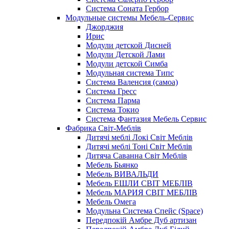
Система Соната Гербор
Модульные системы Мебель-Сервис
Джорджия
Ирис
Модули детской Дисней
Модули Детской Лами
Модули детской Симба
Модульная система Типс
Система Валенсия (самоа)
Система Гресс
Система Парма
Система Токио
Система Фантазия Мебель Сервис
Фабрика Світ-Меблів
Дитячі меблі Локі Світ Меблів
Дитячі меблі Тоні Світ Меблів
Дитяча Саванна Світ Меблів
Мебель Бьянко
Мебель ВИВАЛЬДИ
Мебель ЕШЛИ СВІТ МЕБЛІВ
Мебель МАРИЯ СВІТ МЕБЛІВ
Мебель Омега
Модульна Cистема Спейс (Space)
Передпокій Амбре Дуб артизан