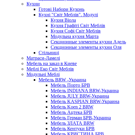
Кухни
Готові Набори Кухонь
Кухні "Світ Меблів". Модулі
Кухня Віола
Кухня Графіті Світ Меблів
Кухня Софі Світ Меблів
Модульна кухня Марта
Секционные элементы кухни Адель
Секционные элементы кухни Оля
Стільниці
Матраси-Ламелі
Мебель на заказ в Киеве
Меблі Еко Світ Меблів
Модульні Меблі
Мебель BRW -Украина
Мебель Порто БРВ
Мебель INDIANA BRW-Украина
Мебель JULY BRW-Украина
Мебель KASPIAN BRW-Украина
Мебель Koen 2 BRW
Мебель Ацтека БРВ
Мебель Герман БРВ-Украина
Мебель ЗЛАТА BRW
Мебель Кентуки БРВ
Мебель КРИСТИНА БРВ