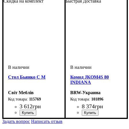
Скидка на комплект
Быстрая Доставка
Стол Бьянко С М
Комод JKOM4S 80
INDIANA
Світ Меблів
BRW-Украина
115769
101896
3 612
грн
8 374
грн
ширина, мм
высота, мм
глубина, мм
: 750
: 1280
: 600
ширина, мм
высота, мм
глубина, мм
: 870
: 800
: 400
Задать вопрос
Написать отзыв