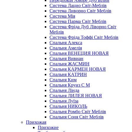
Передпокій Амбре Дуб Білий
Система Лацио Світ-Меблів
Система Ливорно Світ Меблів
Система Мія
Система Парма Свiт Меблiв
Система Фріда Дуб Ліворно Світ
Меблів
Система Фріда Тоффі Світ Меблів
Спальня Алекса
Спальня Амелія
Спальня ВЕНЕЦИЯ НОВАЯ
Спальня Вивиан
Спальня ЖАСМИН
Спальня КАРМЕН НОВАЯ
Спальня КАТРИН
Спальня Ким
Спальня Круиз С М
Спальня Лінда
Спальня ЛИЛЕЯ НОВАЯ
Спальня Луїза
Спальня НИКОЛЬ
Спальня Ромбо Світ Меблів
Спальня Соня Світ Меблів
Прихожая
Прихожие