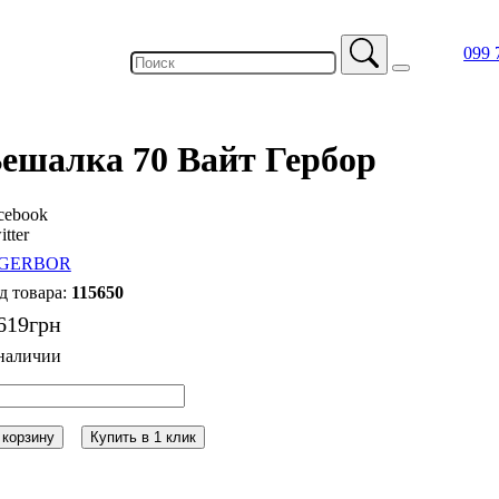
099 
ешалка 70 Вайт Гербор
cebook
itter
115650
619
грн
 корзину
Купить в 1 клик