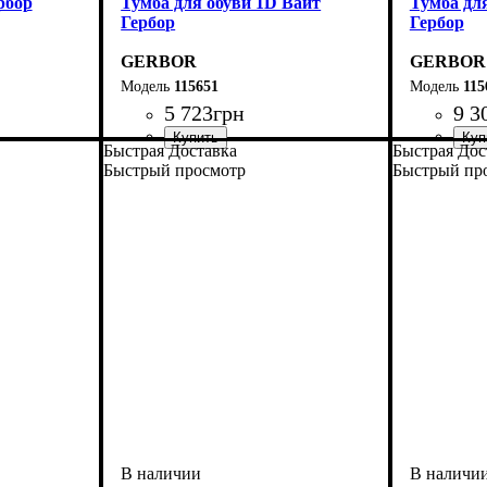
рбор
Тумба для обуви 1D Вайт
Тумба дл
Гербор
Гербор
GERBOR
GERBOR
115651
115
5 723
грн
9 3
Быстрая Доставка
Быстрая Дос
Быстрый просмотр
Быстрый пр