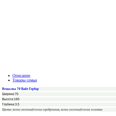
Описание
Товары семьи
Вешалка 70
Вайт Гербор
Ширина:70
Высота:160
Глубина:3,5
Цвета: ясень снежный/сосна серебренная, ясень снежный/сосна золотая