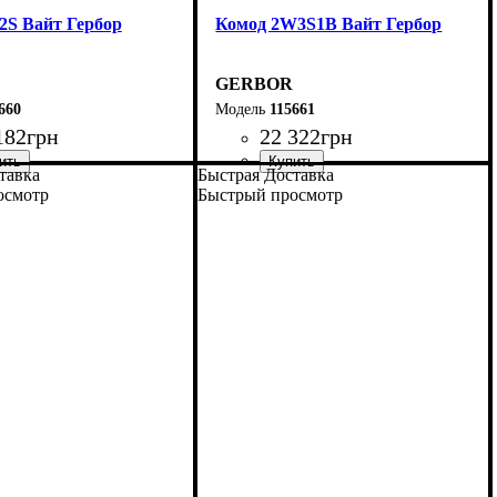
2S Вайт Гербор
Комод 2W3S1B Вайт Гербор
GERBOR
660
115661
182
грн
22 322
грн
тавка
Быстрая Доставка
осмотр
Быстрый просмотр