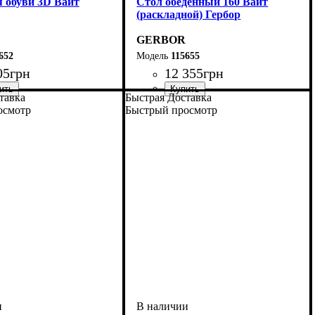
я обуви 3D Вайт
Стол обеденный 160 Вайт
(раскладной) Гербор
GERBOR
652
115655
05
грн
12 355
грн
тавка
Быстрая Доставка
осмотр
Быстрый просмотр