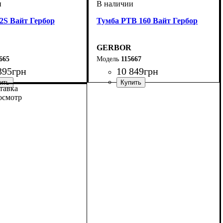
S Вайт Гербор
Тумба РТВ 160 Вайт Гербор
GERBOR
665
115667
395
грн
10 849
грн
тавка
осмотр