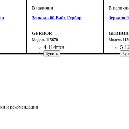
ор
Зеркало 60 Вайт Гербор
Зеркало 9
GERBOR
GERBOR
115670
115
4 114
грн
5 1
дки и рекомендации