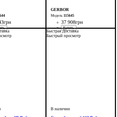
GERBOR
644
115645
43
грн
37 908
грн
тавка
Быстрая Доставка
осмотр
Быстрый просмотр