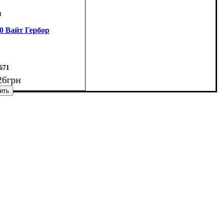
0 Вайт Гербор
671
26
грн