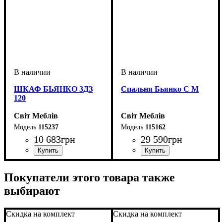
ШКАФ БЬЯНКО 3ДЗ
Спальня Бьянко С М
120
Світ Меблів
Світ Меблів
115237
115162
10 683
грн
29 590
грн
ширина, мм
высота, мм
глубина, мм
: 2100
: 1200
: 570
Покупатели этого товара также
выбирают
Скидка на комплект
Скидка на комплект