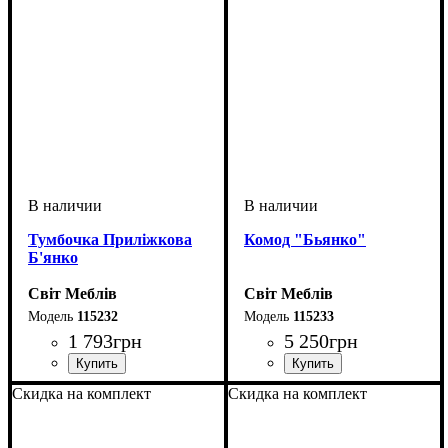
Тумбочка Приліжкова
Комод "Бьянко"
Б'янко
Світ Меблів
Світ Меблів
115232
115233
1 793
грн
5 250
грн
ширина, мм
высота, мм
глубина, мм
: 430
: 500
: 406
ширина, мм
высота, мм
глубина, мм
: 835
: 1050
: 406
Скидка на комплект
Скидка на комплект