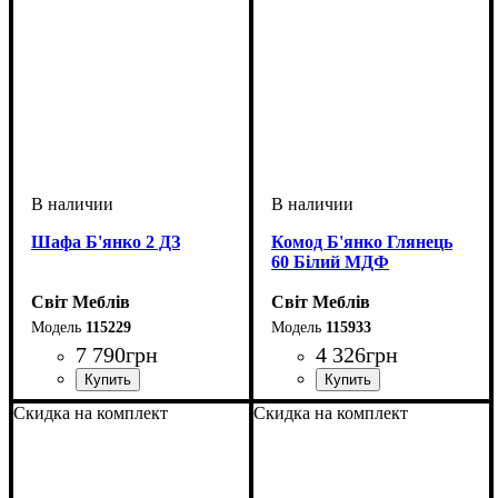
Шафа Б'янко 2 ДЗ
Комод Б'янко Глянець
60 Білий МДФ
Світ Меблів
Світ Меблів
115229
115933
7 790
грн
4 326
грн
ширина, мм
высота, мм
глубина, мм
: 2100
: 900
: 400
ширина, мм
высота, мм
глубина, мм
: 1036
: 600
: 406
Скидка на комплект
Скидка на комплект