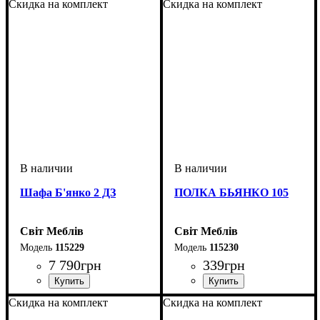
Скидка на комплект
Скидка на комплект
Шафа Б'янко 2 ДЗ
ПОЛКА БЬЯНКО 105
Світ Меблів
Світ Меблів
115229
115230
7 790
грн
339
грн
ширина, мм
высота, мм
глубина, мм
: 2100
: 900
: 400
ширина, мм
высота, мм
глубина, мм
: 200
: 1050
: 200
Скидка на комплект
Скидка на комплект