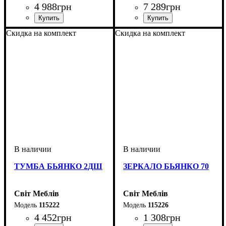
4 988
грн
7 289
грн
ширина, мм
высота, мм
глубина, мм
: 1140
: 801
: 400
ширина, мм
высота, мм
глубина, мм
: 1850
: 801
: 400
Скидка на комплект
Скидка на комплект
ТУМБА БЬЯНКО 2ДШ
ЗЕРКАЛО БЬЯНКО 70
Світ Меблів
Світ Меблів
115222
115226
4 452
грн
1 308
грн