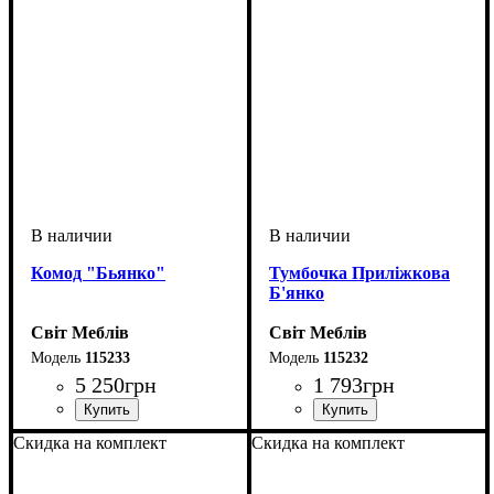
Комод "Бьянко"
Тумбочка Приліжкова
Б'янко
Світ Меблів
Світ Меблів
115233
115232
5 250
грн
1 793
грн
ширина, мм
высота, мм
глубина, мм
: 835
: 1050
: 406
ширина, мм
высота, мм
глубина, мм
: 430
: 500
: 406
Скидка на комплект
Скидка на комплект