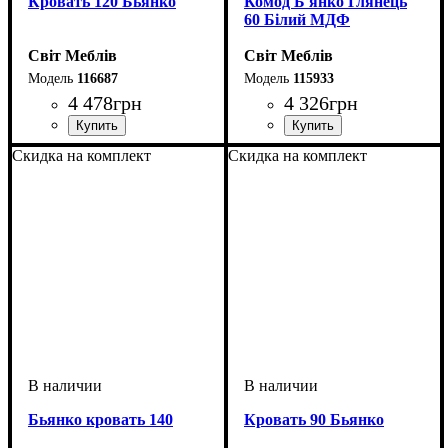
Кровать 120 Бьянко
Комод Б'янко Глянець
60 Білий МДФ
Світ Меблів
Світ Меблів
116687
115933
4 478
грн
4 326
грн
ширина, мм
высота, мм
глубина, мм
: 880
: 1250
: 2065
ширина, мм
высота, мм
глубина, мм
: 1036
: 600
: 406
Скидка на комплект
Скидка на комплект
Бьянко кровать 140
Кровать 90 Бьянко