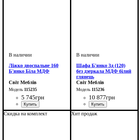
Ліжко двоспальне 160
Шафа Б'янко 3д (120)
Б'янко Біла МДФ
без дзеркала МДФ білий
глянець
Світ Меблів
Світ Меблів
115235
115236
5 745
грн
10 877
грн
ширина, мм
высота, мм
глубина, мм
: 880
: 1650
: 2065
ширина, мм
высота, мм
глубина, мм
: 2100
: 1200
: 570
Скидка на комплект
Хит продаж