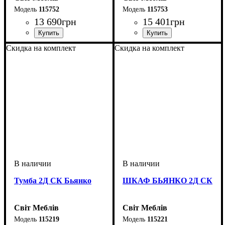
115752
115753
13 690
грн
15 401
грн
ширина, мм
высота, мм
глубина, мм
: 2100
: 1700
: 400
Скидка на комплект
Скидка на комплект
Тумба 2Д СК Бьянко
ШКАФ БЬЯНКО 2Д СК
Світ Меблів
Світ Меблів
115219
115221