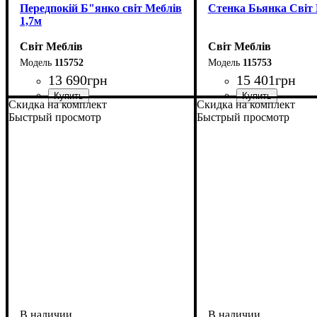
Передпокій Б"янко світ Меблів
Стенка Бьянка Світ
1,7м
Світ Меблів
Світ Меблів
115752
115753
13 690
грн
15 401
грн
Скидка на комплект
Скидка на комплект
ширина, мм
высота, мм
глубина, мм
: 2100
: 1700
: 400
Быстрый просмотр
Быстрый просмотр