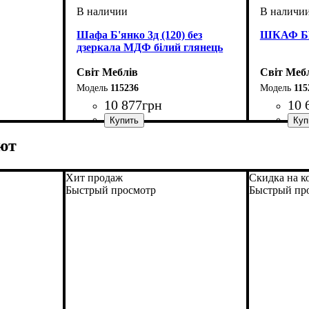
Шафа Б'янко 3д (120) без
ШКАФ БЬ
дзеркала МДФ білий глянець
Світ Меблів
Світ Меб
115236
115
10 877
грн
10 
ширина, мм
высота, мм
глубина, мм
: 2100
: 1200
: 570
ширина, 
высота, м
глубина, 
ют
Хит продаж
Скидка на к
Быстрый просмотр
Быстрый пр