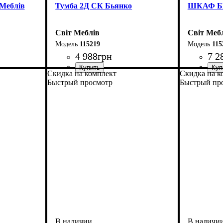
 Меблів
Тумба 2Д СК Бьянко
ШКАФ Б
Світ Меблів
Світ Меб
115219
115
4 988
грн
7 2
Скидка на комплект
Скидка на к
ширина, мм
высота, мм
глубина, мм
: 1140
: 801
: 400
ширина, 
высота, м
глубина, 
Быстрый просмотр
Быстрый пр