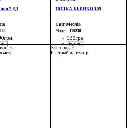
нко 2 ДЗ
ПОЛКА БЬЯНКО 105
лів
Світ Меблів
229
115230
90
грн
339
грн
омплект
Хит продаж
мм
м
мм
: 2100
: 900
: 400
ширина, мм
высота, мм
глубина, мм
: 200
: 1050
: 200
осмотр
Быстрый просмотр