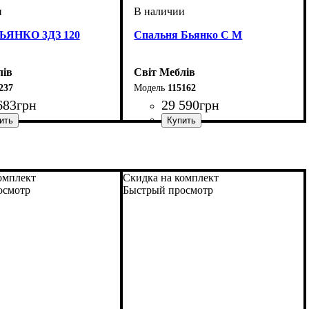
ЯНКО 3ДЗ 120
Спальня Бьянко С М
лів
Світ Меблів
237
115162
683
грн
29 590
грн
мм
м
мм
: 2100
: 1200
: 570
омплект
Скидка на комплект
осмотр
Быстрый просмотр