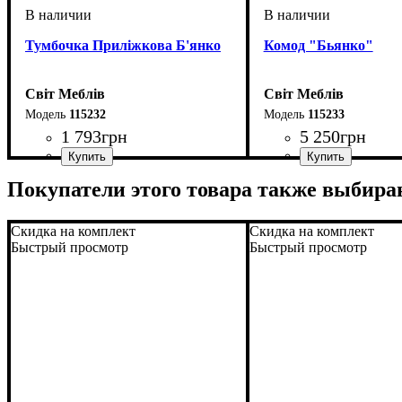
Тумбочка Приліжкова Б'янко
Комод "Бьянко"
Світ Меблів
Світ Меблів
115232
115233
1 793
грн
5 250
грн
ширина, мм
высота, мм
глубина, мм
: 430
: 500
: 406
ширина, мм
высота, мм
глубина, мм
: 835
: 1050
: 406
Покупатели этого товара также выбира
Скидка на комплект
Скидка на комплект
Быстрый просмотр
Быстрый просмотр