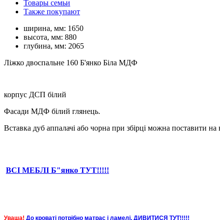
Товары семьи
Также покупают
ширина, мм:
1650
высота, мм:
880
глубина, мм:
2065
Ліжко двоспальне 160 Б'янко Біла МДФ
корпус ДСП білий
Фасади МДФ білий глянець.
Вставка дуб аппалачі або чорна при збірці можна поставити на 
ВСІ МЕБЛІ Б"янко ТУТ!!!!!
Уваша!
До кроваті потрібно матрас і ламелі. ДИВИТИСЯ ТУТ!!!!!