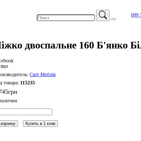
099 
іжко двоспальне 160 Б'янко 
cebook
itter
Світ Меблів
115235
745
грн
 корзину
Купить в 1 клик