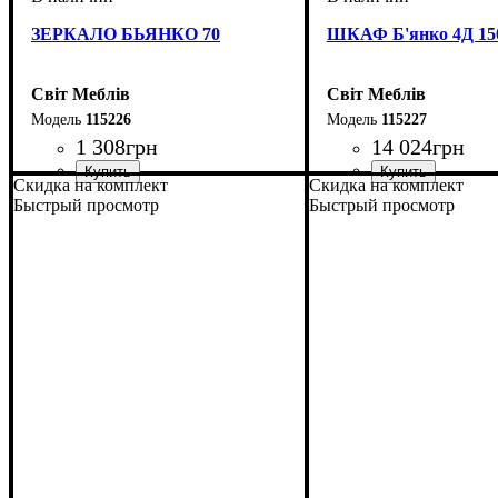
ЗЕРКАЛО БЬЯНКО 70
ШКАФ Б'янко 4Д 15
Світ Меблів
Світ Меблів
115226
115227
1 308
грн
14 024
грн
Скидка на комплект
Скидка на комплект
ширина, мм
высота, мм
глубина, мм
: 900
: 700
: 20
ширина, мм
высота, мм
глубина, мм
: 2200
: 1500
: 570
Быстрый просмотр
Быстрый просмотр