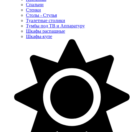
Спальни
Стенки
Столы - Стулья
Туалетные столики
Тумбы под ТВ и Аппаратуру
Шкафы распашные
Шкафы-купе