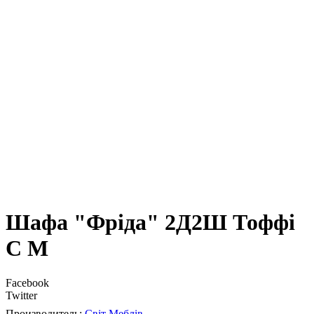
Шафа "Фріда" 2Д2Ш Тоффі
С М
Facebook
Twitter
Світ Меблів