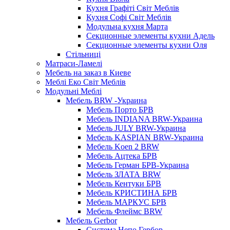
Кухня Графіті Світ Меблів
Кухня Софі Світ Меблів
Модульна кухня Марта
Секционные элементы кухни Адель
Секционные элементы кухни Оля
Стільниці
Матраси-Ламелі
Мебель на заказ в Киеве
Меблі Еко Світ Меблів
Модульні Меблі
Мебель BRW -Украина
Мебель Порто БРВ
Мебель INDIANA BRW-Украина
Мебель JULY BRW-Украина
Мебель KASPIAN BRW-Украина
Мебель Koen 2 BRW
Мебель Ацтека БРВ
Мебель Герман БРВ-Украина
Мебель ЗЛАТА BRW
Мебель Кентуки БРВ
Мебель КРИСТИНА БРВ
Мебель МАРКУС БРВ
Мебель Флеймс BRW
Мебель Gerbor
Cистема Непо Гербор