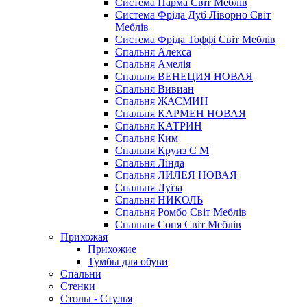
Система Парма Свiт Меблiв
Система Фріда Дуб Ліворно Світ
Меблів
Система Фріда Тоффі Світ Меблів
Спальня Алекса
Спальня Амелія
Спальня ВЕНЕЦИЯ НОВАЯ
Спальня Вивиан
Спальня ЖАСМИН
Спальня КАРМЕН НОВАЯ
Спальня КАТРИН
Спальня Ким
Спальня Круиз С М
Спальня Лінда
Спальня ЛИЛЕЯ НОВАЯ
Спальня Луїза
Спальня НИКОЛЬ
Спальня Ромбо Світ Меблів
Спальня Соня Світ Меблів
Прихожая
Прихожие
Тумбы для обуви
Спальни
Стенки
Столы - Стулья