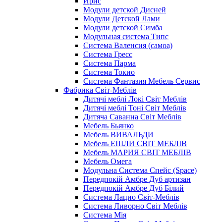
Ирис
Модули детской Дисней
Модули Детской Лами
Модули детской Симба
Модульная система Типс
Система Валенсия (самоа)
Система Гресс
Система Парма
Система Токио
Система Фантазия Мебель Сервис
Фабрика Світ-Меблів
Дитячі меблі Локі Світ Меблів
Дитячі меблі Тоні Світ Меблів
Дитяча Саванна Світ Меблів
Мебель Бьянко
Мебель ВИВАЛЬДИ
Мебель ЕШЛИ СВІТ МЕБЛІВ
Мебель МАРИЯ СВІТ МЕБЛІВ
Мебель Омега
Модульна Cистема Спейс (Space)
Передпокій Амбре Дуб артизан
Передпокій Амбре Дуб Білий
Система Лацио Світ-Меблів
Система Ливорно Світ Меблів
Система Мія