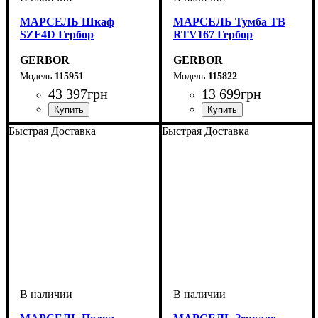
МАРСЕЛЬ Шкаф
МАРСЕЛЬ Тумба ТВ
SZF4D Гербор
RTV167 Гербор
GERBOR
GERBOR
115951
115822
43 397
грн
13 699
грн
ширина, мм
высота, мм
глубина, мм
: 2210
: 2160
: 600
ширина, мм
высота, мм
глубина, мм
: 56,5
: 166,5
: 45,5
Быстрая Доставка
Быстрая Доставка