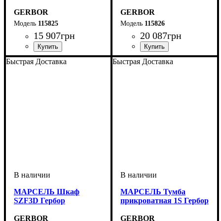
GERBOR
GERBOR
115825
115826
15 907
грн
20 087
грн
ширина, мм
высота, мм
глубина, мм
: 89,5
: 98
: 45,5
ширина, мм
высота, мм
глубина, мм
: 89,5
: 166,5
: 45,5
Быстрая Доставка
Быстрая Доставка
МАРСЕЛЬ Шкаф
МАРСЕЛЬ Тумба
SZF3D Гербор
прикроватная 1S Гербор
GERBOR
GERBOR