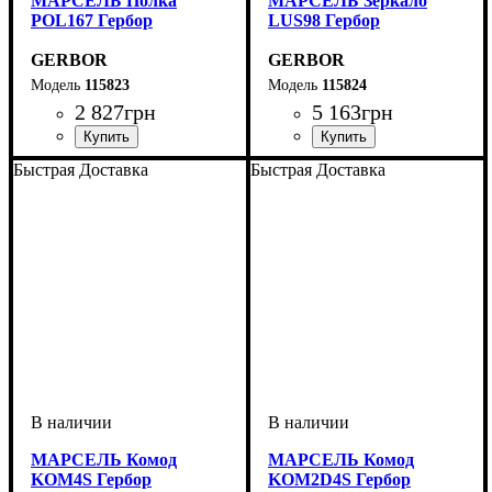
МАРСЕЛЬ Полка
МАРСЕЛЬ Зеркало
POL167 Гербор
LUS98 Гербор
GERBOR
GERBOR
115823
115824
2 827
грн
5 163
грн
ширина, мм
высота, мм
глубина, мм
: 18
: 167
: 26,5
ширина, мм
высота, мм
глубина, мм
: 100
: 98
: 6
Быстрая Доставка
Быстрая Доставка
МАРСЕЛЬ Комод
МАРСЕЛЬ Комод
KOM4S Гербор
KOM2D4S Гербор