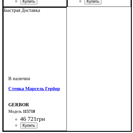
ширина, мм
высота, мм
глубина, мм
: 145,5
: 96
: 6
Быстрая Доставка
Стенка Марсель Гербор
GERBOR
115718
46 721
грн