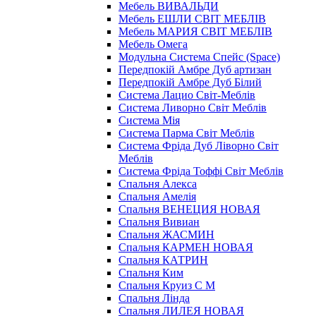
Мебель ВИВАЛЬДИ
Мебель ЕШЛИ СВІТ МЕБЛІВ
Мебель МАРИЯ СВІТ МЕБЛІВ
Мебель Омега
Модульна Cистема Спейс (Space)
Передпокій Амбре Дуб артизан
Передпокій Амбре Дуб Білий
Система Лацио Світ-Меблів
Система Ливорно Світ Меблів
Система Мія
Система Парма Свiт Меблiв
Система Фріда Дуб Ліворно Світ
Меблів
Система Фріда Тоффі Світ Меблів
Спальня Алекса
Спальня Амелія
Спальня ВЕНЕЦИЯ НОВАЯ
Спальня Вивиан
Спальня ЖАСМИН
Спальня КАРМЕН НОВАЯ
Спальня КАТРИН
Спальня Ким
Спальня Круиз С М
Спальня Лінда
Спальня ЛИЛЕЯ НОВАЯ