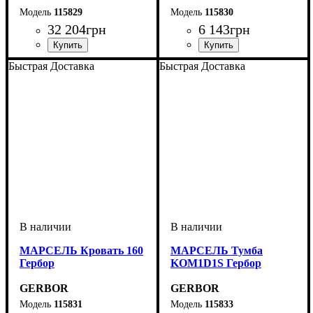
115829
115830
32 204
грн
6 143
грн
ширина, мм
высота, мм
глубина, мм
: 220,5
: 166,5
: 60
ширина, мм
высота, мм
глубина, мм
: 50
: 55
: 40
Быстрая Доставка
Быстрая Доставка
МАРСЕЛЬ Кровать 160
МАРСЕЛЬ Тумба
Гербор
KOM1D1S Гербор
GERBOR
GERBOR
115831
115833