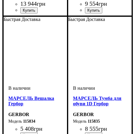
13 944
грн
9 554
грн
ширина, мм
высота, мм
глубина, мм
: 34-100
: 175,5
: 206,5
ширина, мм
высота, мм
глубина, мм
: 89,5
: 68
: 40
Быстрая Доставка
Быстрая Доставка
МАРСЕЛЬ Вешалка
МАРСЕЛЬ Тумба для
Гербор
обуви 1D Гербор
GERBOR
GERBOR
115834
115835
5 408
грн
8 555
грн