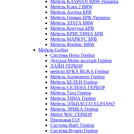
Мебель KASPIAN BRW-Украина
Мебель Koen 2 BRW
Мебель Ацтека БРВ
Мебель Герман БРВ-Украина
Мебель ЗЛАТА BRW
Мебель Кентуки БРВ
Мебель КРИСТИНА БРВ
Мебель МАРКУС БРВ
Мебель Флеймс BRW
Мебель Gerbor
Cистема Непо Гербор
Детская Моби жолтый Гербор
ЛАЙН ГЕРБОР
мебели БУКА BUKA Гербор
Мебель Антверпен Гербор
Мебель БЕЛЕН Гербор
Мебель СЕЛЕНА ГЕРБОР
Мебель Тата Гербор
Мебель ТИНА Гербор
Мебель ЭЛЬПАССО ELPASSO
Мебель ЭРИКА Гербор
Меблі ЧОС ГЕРБОР
Прихожая ГоУ
Система Вайт Гербор
Система Вушер Гербор