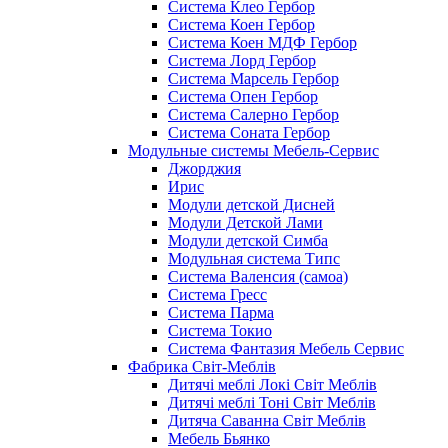
Система Клео Гербор
Система Коен Гербор
Система Коен МДФ Гербор
Система Лорд Гербор
Система Марсель Гербор
Система Опен Гербор
Система Салерно Гербор
Система Соната Гербор
Модульные системы Мебель-Сервис
Джорджия
Ирис
Модули детской Дисней
Модули Детской Лами
Модули детской Симба
Модульная система Типс
Система Валенсия (самоа)
Система Гресс
Система Парма
Система Токио
Система Фантазия Мебель Сервис
Фабрика Світ-Меблів
Дитячі меблі Локі Світ Меблів
Дитячі меблі Тоні Світ Меблів
Дитяча Саванна Світ Меблів
Мебель Бьянко