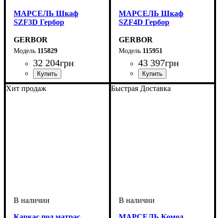
МАРСЕЛЬ Шкаф
МАРСЕЛЬ Шкаф
SZF3D Гербор
SZF4D Гербор
GERBOR
GERBOR
115829
115951
32 204
грн
43 397
грн
ширина, мм
высота, мм
глубина, мм
: 220,5
: 166,5
: 60
ширина, мм
высота, мм
глубина, мм
: 2210
: 2160
: 600
Хит продаж
Быстрая Доставка
Каркас под матрас
МАРСЕЛЬ Комод