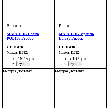
МАРСЕЛЬ Полка
МАРСЕЛЬ Зеркало
POL167 Гербор
LUS98 Гербор
GERBOR
GERBOR
115823
115824
2 827
грн
5 163
грн
ширина, мм
высота, мм
глубина, мм
: 18
: 167
: 26,5
ширина, мм
высота, мм
глубина, мм
: 100
: 98
: 6
Быстрая Доставка
Быстрая Доставка