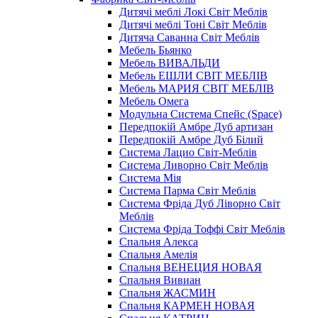
Дитячі меблі Локі Світ Меблів
Дитячі меблі Тоні Світ Меблів
Дитяча Саванна Світ Меблів
Мебель Бьянко
Мебель ВИВАЛЬДИ
Мебель ЕШЛИ СВІТ МЕБЛІВ
Мебель МАРИЯ СВІТ МЕБЛІВ
Мебель Омега
Модульна Cистема Спейс (Space)
Передпокій Амбре Дуб артизан
Передпокій Амбре Дуб Білий
Система Лацио Світ-Меблів
Система Ливорно Світ Меблів
Система Мія
Система Парма Свiт Меблiв
Система Фріда Дуб Ліворно Світ
Меблів
Система Фріда Тоффі Світ Меблів
Спальня Алекса
Спальня Амелія
Спальня ВЕНЕЦИЯ НОВАЯ
Спальня Вивиан
Спальня ЖАСМИН
Спальня КАРМЕН НОВАЯ