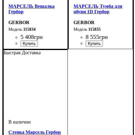
МАРСЕЛЬ Вешалка
МАРСЕЛЬ Тумба для
Гербор
обуви 1D Гербор
GERBOR
GERBOR
115834
115835
5 408
грн
8 555
грн
ширина, мм
высота, мм
глубина, мм
: 145,5
: 96
: 6
Быстрая Доставка
Стенка Марсель Гербор