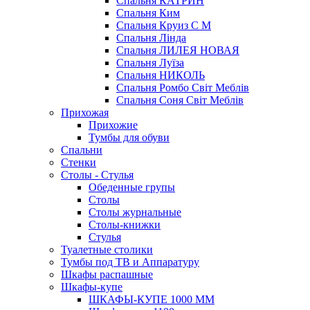
Спальня КАТРИН
Спальня Ким
Спальня Круиз С М
Спальня Лінда
Спальня ЛИЛЕЯ НОВАЯ
Спальня Луїза
Спальня НИКОЛЬ
Спальня Ромбо Світ Меблів
Спальня Соня Світ Меблів
Прихожая
Прихожие
Тумбы для обуви
Спальни
Стенки
Столы - Стулья
Обеденные групы
Столы
Столы журнальные
Столы-книжки
Стулья
Туалетные столики
Тумбы под ТВ и Аппаратуру
Шкафы распашные
Шкафы-купе
ШКАФЫ-КУПЕ 1000 ММ