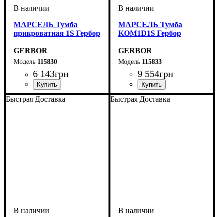
МАРСЕЛЬ Тумба
МАРСЕЛЬ Тумба
прикроватная 1S Гербор
KOM1D1S Гербор
GERBOR
GERBOR
115830
115833
6 143
грн
9 554
грн
ширина, мм
высота, мм
глубина, мм
: 50
: 55
: 40
ширина, мм
высота, мм
глубина, мм
: 89,5
: 68
: 40
Быстрая Доставка
Быстрая Доставка