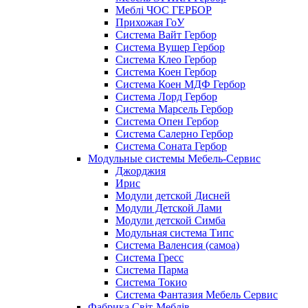
Меблі ЧОС ГЕРБОР
Прихожая ГоУ
Система Вайт Гербор
Система Вушер Гербор
Система Клео Гербор
Система Коен Гербор
Система Коен МДФ Гербор
Система Лорд Гербор
Система Марсель Гербор
Система Опен Гербор
Система Салерно Гербор
Система Соната Гербор
Модульные системы Мебель-Сервис
Джорджия
Ирис
Модули детской Дисней
Модули Детской Лами
Модули детской Симба
Модульная система Типс
Система Валенсия (самоа)
Система Гресс
Система Парма
Система Токио
Система Фантазия Мебель Сервис
Фабрика Світ-Меблів