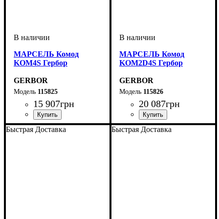
МАРСЕЛЬ Комод
МАРСЕЛЬ Комод
KOM4S Гербор
KOM2D4S Гербор
GERBOR
GERBOR
115825
115826
15 907
грн
20 087
грн
ширина, мм
высота, мм
глубина, мм
: 89,5
: 98
: 45,5
ширина, мм
высота, мм
глубина, мм
: 89,5
: 166,5
: 45,5
Быстрая Доставка
Быстрая Доставка