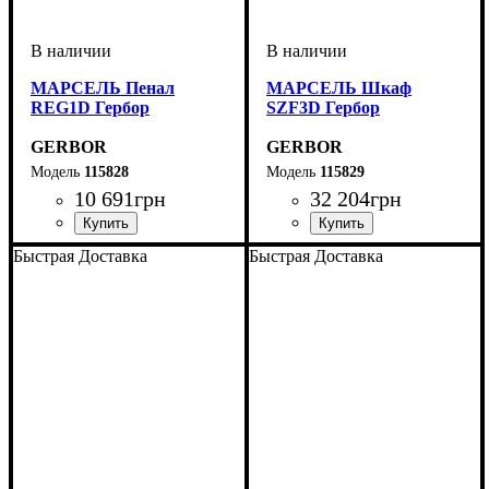
МАРСЕЛЬ Пенал
МАРСЕЛЬ Шкаф
REG1D Гербор
SZF3D Гербор
GERBOR
GERBOR
115828
115829
10 691
грн
32 204
грн
ширина, мм
высота, мм
глубина, мм
: 220,5
: 166,5
: 60
Быстрая Доставка
Быстрая Доставка