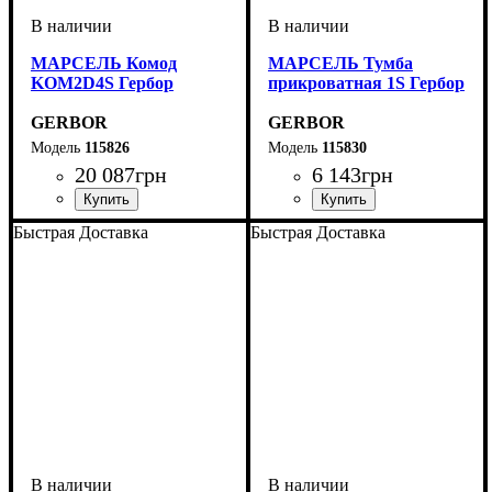
МАРСЕЛЬ Комод
МАРСЕЛЬ Тумба
KOM2D4S Гербор
прикроватная 1S Гербор
GERBOR
GERBOR
115826
115830
20 087
грн
6 143
грн
ширина, мм
высота, мм
глубина, мм
: 89,5
: 166,5
: 45,5
ширина, мм
высота, мм
глубина, мм
: 50
: 55
: 40
Быстрая Доставка
Быстрая Доставка