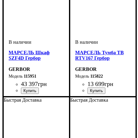
МАРСЕЛЬ Шкаф
МАРСЕЛЬ Тумба ТВ
SZF4D Гербор
RTV167 Гербор
GERBOR
GERBOR
115951
115822
43 397
грн
13 699
грн
ширина, мм
высота, мм
глубина, мм
: 2210
: 2160
: 600
ширина, мм
высота, мм
глубина, мм
: 56,5
: 166,5
: 45,5
Быстрая Доставка
Быстрая Доставка