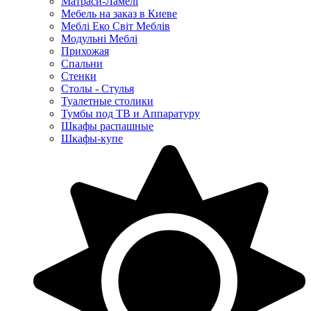
Матраси-Ламелі
Мебель на заказ в Киеве
Меблі Еко Світ Меблів
Модульні Меблі
Прихожая
Спальни
Стенки
Столы - Стулья
Туалетные столики
Тумбы под ТВ и Аппаратуру
Шкафы распашные
Шкафы-купе