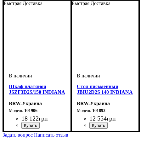
Быстрая Доставка
Быстрая Доставка
Шкаф платяной
Стол письменный
JSZF3D2S/150 INDIANA
JBIU2D2S 140 INDIANA
BRW-Украина
BRW-Украина
101906
101892
18 122
грн
12 554
грн
ширина, мм
высота, мм
глубина, мм
: 1955
: 1500
: 570
ширина, мм
высота, мм
глубина, мм
: 780
: 1400
: 650
Задать вопрос
Написать отзыв