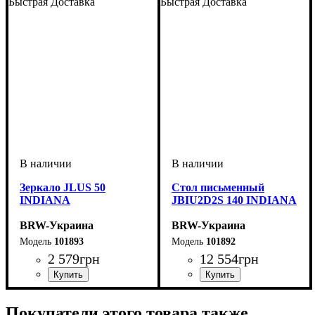
Быстрая Доставка
Быстрая Доставка
Зеркало JLUS 50
Стол письменный
INDIANA
JBIU2D2S 140 INDIANA
BRW-Украина
BRW-Украина
101893
101892
2 579
грн
12 554
грн
ширина, мм
высота, мм
глубина, мм
: 1000
: 500
: 25
ширина, мм
высота, мм
глубина, мм
: 780
: 1400
: 650
Покупатели этого товара также