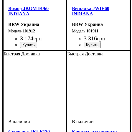
Комод JKOM1K/60
Вешалка JWIE60
INDIANA
INDIANA
BRW-Украина
BRW-Украина
101912
101911
3 174
грн
3 316
грн
ширина, мм
высота, мм
глубина, мм
: 475
: 600
: 400
ширина, мм
высота, мм
глубина, мм
: 1400
: 600
: 35
Быстрая Доставка
Быстрая Доставка
Сундучок JKUF120
Кровать раздвижная