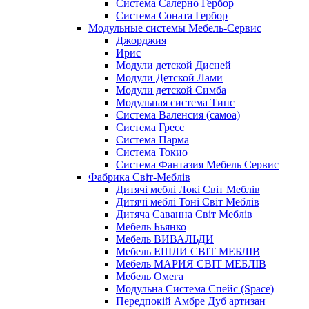
Система Салерно Гербор
Система Соната Гербор
Модульные системы Мебель-Сервис
Джорджия
Ирис
Модули детской Дисней
Модули Детской Лами
Модули детской Симба
Модульная система Типс
Система Валенсия (самоа)
Система Гресс
Система Парма
Система Токио
Система Фантазия Мебель Сервис
Фабрика Світ-Меблів
Дитячі меблі Локі Світ Меблів
Дитячі меблі Тоні Світ Меблів
Дитяча Саванна Світ Меблів
Мебель Бьянко
Мебель ВИВАЛЬДИ
Мебель ЕШЛИ СВІТ МЕБЛІВ
Мебель МАРИЯ СВІТ МЕБЛІВ
Мебель Омега
Модульна Cистема Спейс (Space)
Передпокій Амбре Дуб артизан