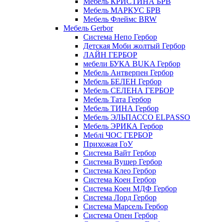
Мебель КРИСТИНА БРВ
Мебель МАРКУС БРВ
Мебель Флеймс BRW
Мебель Gerbor
Cистема Непо Гербор
Детская Моби жолтый Гербор
ЛАЙН ГЕРБОР
мебели БУКА BUKA Гербор
Мебель Антверпен Гербор
Мебель БЕЛЕН Гербор
Мебель СЕЛЕНА ГЕРБОР
Мебель Тата Гербор
Мебель ТИНА Гербор
Мебель ЭЛЬПАССО ELPASSO
Мебель ЭРИКА Гербор
Меблі ЧОС ГЕРБОР
Прихожая ГоУ
Система Вайт Гербор
Система Вушер Гербор
Система Клео Гербор
Система Коен Гербор
Система Коен МДФ Гербор
Система Лорд Гербор
Система Марсель Гербор
Система Опен Гербор