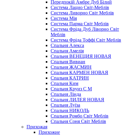
Передпокій Амбре Дуб Білий
Система Лацио Світ-Меблів
Система Ливорно Світ Меблів
Система Мія
Система Парма Свiт Меблiв
Система Фріда Дуб Ліворно Світ
Меблів
Система Фріда Тоффі Світ Меблів
Спальня Алекса
Спальня Амелія
Спальня ВЕНЕЦИЯ НОВАЯ
Спальня Вивиан
Спальня ЖАСМИН
Спальня КАРМЕН НОВАЯ
Спальня КАТРИН
Спальня Ким
Спальня Круиз С М
Спальня Лінда
Спальня ЛИЛЕЯ НОВАЯ
Спальня Луїза
Спальня НИКОЛЬ
Спальня Ромбо Світ Меблів
Спальня Соня Світ Меблів
Прихожая
Прихожие