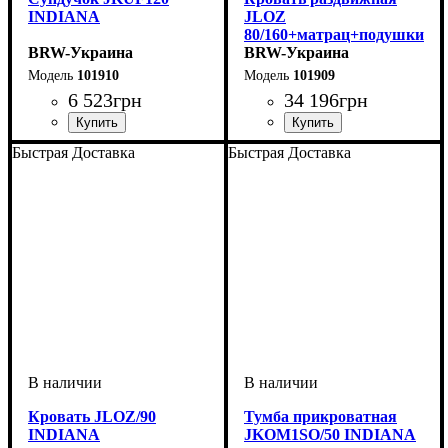
INDIANA
JLOZ
80/160+матрац+подушки
BRW-Украина
INDIANA
BRW-Украина
101910
101909
6 523
грн
34 196
грн
ширина, мм
высота, мм
глубина, мм
: 475
: 1200
: 490
ширина, мм
высота, мм
глубина, мм
: 600
: 2020
: 1540
Быстрая Доставка
Быстрая Доставка
Кровать JLOZ/90
Тумба прикроватная
INDIANA
JKOM1SO/50 INDIANA