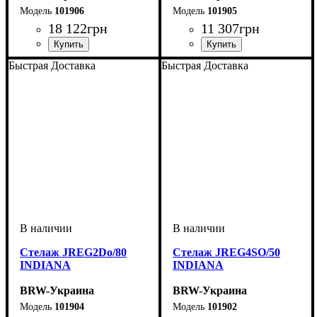
101906
101905
18 122
грн
11 307
грн
ширина, мм
высота, мм
глубина, мм
: 1955
: 1500
: 570
ширина, мм
высота, мм
глубина, мм
: 1955
: 800
: 570
Быстрая Доставка
Быстрая Доставка
Стелаж JREG2Dо/80
Стелаж JREG4SO/50
INDIANA
INDIANA
BRW-Украина
BRW-Украина
101904
101902