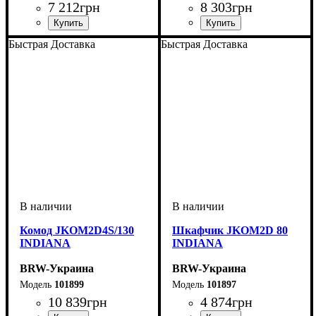
7 212
грн
8 303
грн
ширина, мм
высота, мм
глубина, мм
: 1955
: 800
: 400
ширина, мм
высота, мм
глубина, мм
: 1955
: 500
: 400
Быстрая Доставка
Быстрая Доставка
Комод JKOM2D4S/130
Шкафчик JKOM2D 80
INDIANA
INDIANA
BRW-Украина
BRW-Украина
101899
101897
10 839
грн
4 874
грн