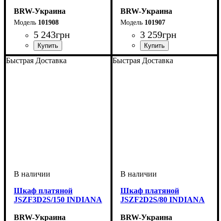
BRW-Украина
BRW-Украина
101908
101907
5 243
грн
3 259
грн
ширина, мм
высота, мм
глубина, мм
: 795
: 975
: 2065
ширина, мм
высота, мм
глубина, мм
: 405
: 500
: 400
Быстрая Доставка
Быстрая Доставка
Шкаф платяной
Шкаф платяной
JSZF3D2S/150 INDIANA
JSZF2D2S/80 INDIANA
BRW-Украина
BRW-Украина