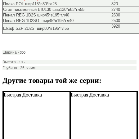
Полка POL шир115*в30*гл25
820
Стол письменный BIU130 шир130*в83*гл55
2740
Пенал REG 1D2S
шир45*в195*гл40
2600
Пенал REG 1D2SO шир45*в195*гл40
2500
3920
Шкаф SZF 2D2S шир80*в195*гл55
Ширина -
300
Высота -
195
Глубина - 25-
мм
55
Другие товары той же серии:
Быстрая Доставка
Быстрая Доставка