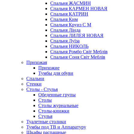
Спальня ЖАСМИН
Спальня КАРМЕН НОВАЯ
Спальня КАТРИН
Спальня Ким
Спальня Круиз С М
Спальня Лінда
Спальня ЛИЛЕЯ НОВАЯ
Спальня Луїза
Спальня НИКОЛЬ
Спальня Ромбо Світ Меблів
Спальня Соня Світ Меблів
Прихожая
Прихожие
Тумбы для обуви
Спальни
Стенки
Столы - Стулья
Обеденные групы
Столы
Столы журнальные
Столы-книжки
Стулья
Туалетные столики
Тумбы под ТВ и Аппаратуру
Шкафы распашные