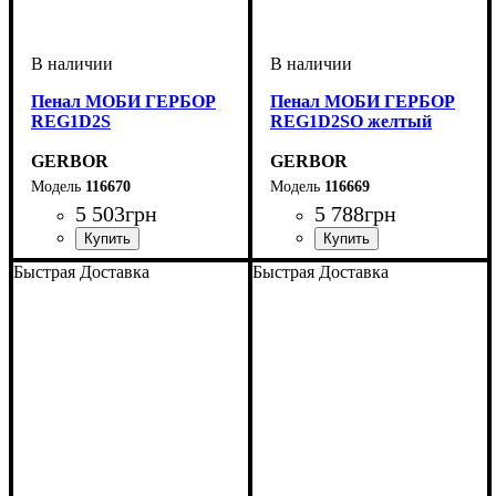
Пенал МОБИ ГЕРБОР
Пенал МОБИ ГЕРБОР
REG1D2S
REG1D2SO желтый
GERBOR
GERBOR
116670
116669
5 503
грн
5 788
грн
ширина, мм
высота, мм
глубина, мм
: 1950
: 450
: 400
ширина, мм
высота, мм
глубина, мм
: 1950
: 450
: 400
Быстрая Доставка
Быстрая Доставка