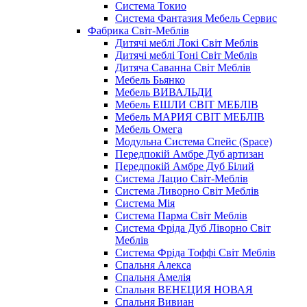
Система Токио
Система Фантазия Мебель Сервис
Фабрика Світ-Меблів
Дитячі меблі Локі Світ Меблів
Дитячі меблі Тоні Світ Меблів
Дитяча Саванна Світ Меблів
Мебель Бьянко
Мебель ВИВАЛЬДИ
Мебель ЕШЛИ СВІТ МЕБЛІВ
Мебель МАРИЯ СВІТ МЕБЛІВ
Мебель Омега
Модульна Cистема Спейс (Space)
Передпокій Амбре Дуб артизан
Передпокій Амбре Дуб Білий
Система Лацио Світ-Меблів
Система Ливорно Світ Меблів
Система Мія
Система Парма Свiт Меблiв
Система Фріда Дуб Ліворно Світ
Меблів
Система Фріда Тоффі Світ Меблів
Спальня Алекса
Спальня Амелія
Спальня ВЕНЕЦИЯ НОВАЯ
Спальня Вивиан