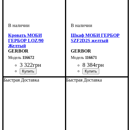
Кровать МОБИ
Шкаф МОБИ ГЕРБОР
ГЕРБОР LOZ/90
SZF2D2S желтый
Желтый
GERBOR
GERBOR
116672
116671
3 322
грн
8 384
грн
ширина, мм
высота, мм
глубина, мм
: 830
: 950
: 2030
ширина, мм
высота, мм
глубина, мм
: 1950
: 800
: 550
Быстрая Доставка
Быстрая Доставка