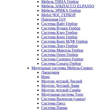
Мебель ТИНА Гербор
Мебель ЭЛЬПАССО ELPASSO
Мебель ЭРИКА Гербор
Меблі ЧОС ГЕРБОР
Прихожая ГоУ
Система Вайт Гербор
Система Вушер Гербор
Система Клео Гербор
Система Коен Гербор
Система Коен МДФ Гербор
Система Лорд Гербор
Система Марсель Гербор
Система Опен Гербор
Система Салерно Гербор
Система Соната Гербор
Модульные системы Мебель-Сервис
Джорджия
Ирис
Модули детской Дисней
Модули Детской Лами
Модули детской Симба
Модульная система Типс
Система Валенсия (самоа)
Система Гресс
Система Парма