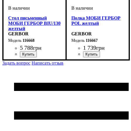
Стол письменный
Полка МОБИ ГЕРБОР
МОБИ ГЕРБОР BIU/130
POL желтый
желтый
GERBOR
GERBOR
116668
116667
5 788
грн
1 739
грн
ширина, мм
высота, мм
глубина, мм
: 830
: 1300
: 550
ширина, мм
высота, мм
глубина, мм
: 300
: 1150
: 250
Задать вопрос
Написать отзыв