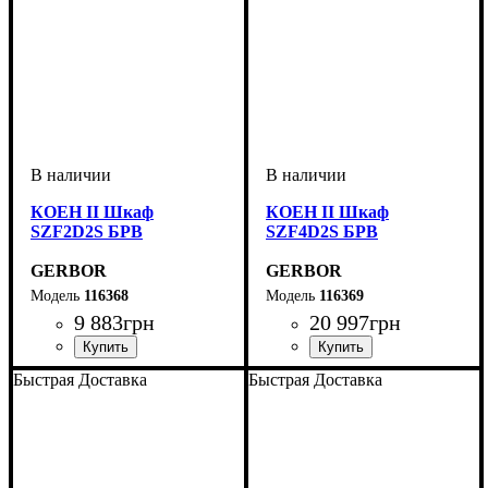
КОЕН II Шкаф
КОЕН II Шкаф
SZF2D2S БРВ
SZF4D2S БРВ
GERBOR
GERBOR
116368
116369
9 883
грн
20 997
грн
ширина, мм
высота, мм
глубина, мм
: 2005
: 1035
: 565
ширина, мм
высота, мм
глубина, мм
: 2080
: 2140
: 565
Быстрая Доставка
Быстрая Доставка