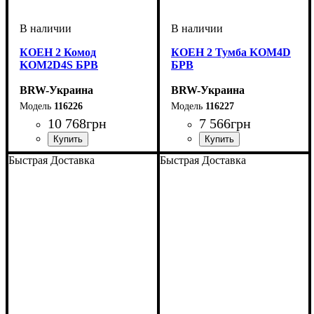
КОЕН 2 Комод
КОЕН 2 Тумба KOM4D
KOM2D4S БРВ
БРВ
BRW-Украина
BRW-Украина
116226
116227
10 768
грн
7 566
грн
ширина, мм
высота, мм
глубина, мм
: 935
: 1500
: 400
ширина, мм
высота, мм
глубина, мм
: 1140
: 1035
: 400
Быстрая Доставка
Быстрая Доставка