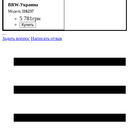
BRW-Украина
116237
5 781
грн
ширина, мм
высота, мм
глубина, мм
: 1600
: 700
: 40
...
Задать вопрос
Написать отзыв