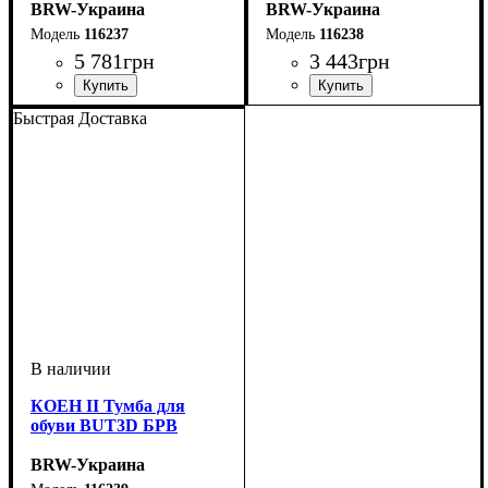
BRW-Украина
BRW-Украина
116237
116238
5 781
грн
3 443
грн
ширина, мм
высота, мм
глубина, мм
: 1600
: 700
: 40
ширина, мм
высота, мм
глубина, мм
: 490
: 705
: 350
Быстрая Доставка
КОЕН II Тумба для
обуви BUT3D БРВ
BRW-Украина