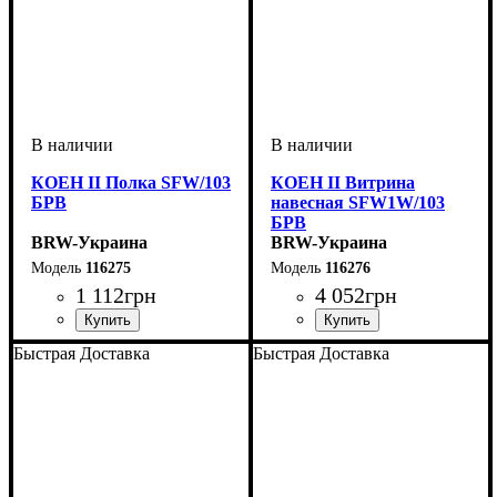
КОЕН II Полка SFW/103
КОЕН II Витрина
БРВ
навесная SFW1W/103
БРВ
BRW-Украина
BRW-Украина
116275
116276
1 112
грн
4 052
грн
ширина, мм
высота, мм
глубина, мм
: 420
: 1035
: 265
ширина, мм
высота, мм
глубина, мм
: 420
: 1035
: 270
Быстрая Доставка
Быстрая Доставка