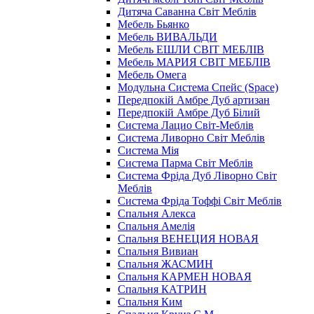
Дитяча Саванна Світ Меблів
Мебель Бьянко
Мебель ВИВАЛЬДИ
Мебель ЕШЛИ СВІТ МЕБЛІВ
Мебель МАРИЯ СВІТ МЕБЛІВ
Мебель Омега
Модульна Cистема Спейс (Space)
Передпокій Амбре Дуб артизан
Передпокій Амбре Дуб Білий
Система Лацио Світ-Меблів
Система Ливорно Світ Меблів
Система Мія
Система Парма Свiт Меблiв
Система Фріда Дуб Ліворно Світ
Меблів
Система Фріда Тоффі Світ Меблів
Спальня Алекса
Спальня Амелія
Спальня ВЕНЕЦИЯ НОВАЯ
Спальня Вивиан
Спальня ЖАСМИН
Спальня КАРМЕН НОВАЯ
Спальня КАТРИН
Спальня Ким