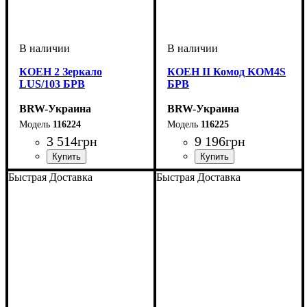
КОЕН 2 Зеркало
КОЕН II Комод KOM4S
LUS/103 БРВ
БРВ
BRW-Украина
BRW-Украина
116224
116225
3 514
грн
9 196
грн
ширина, мм
высота, мм
глубина, мм
: 785
: 1035
: 25
ширина, мм
высота, мм
глубина, мм
: 935
: 1035
: 400
Быстрая Доставка
Быстрая Доставка