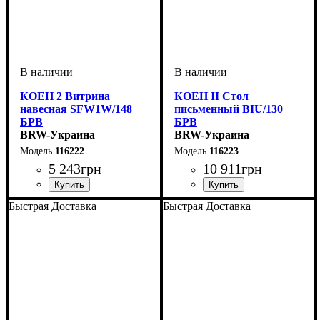
КОЕН 2 Витрина
КОЕН II Стол
навесная SFW1W/148
письменный BIU/130
БРВ
БРВ
BRW-Украина
BRW-Украина
116222
116223
5 243
грн
10 911
грн
ширина, мм
высота, мм
глубина, мм
: 415
: 1500
: 265
ширина, мм
высота, мм
глубина, мм
: 780
: 1300
: 700
Быстрая Доставка
Быстрая Доставка