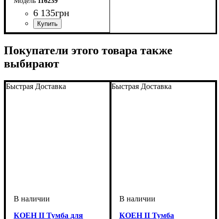
116239
6 135
грн
ширина, мм
высота, мм
глубина, мм
: 1215
: 705
: 175
Покупатели этого товара также
выбирают
Быстрая Доставка
Быстрая Доставка
КОЕН II Тумба для
КОЕН II Тумба