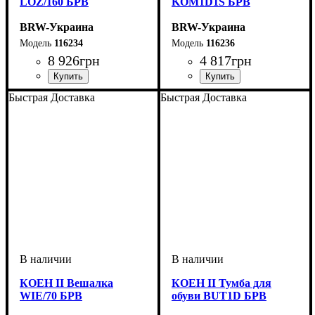
LOZ/160 БРВ
KOM1D1S БРВ
BRW-Украина
BRW-Украина
116234
116236
8 926
грн
4 817
грн
ширина, мм
высота, мм
глубина, мм
: 425-755
: 1650
: 2055
ширина, мм
высота, мм
глубина, мм
: 935
: 585
: 350
Быстрая Доставка
Быстрая Доставка
КОЕН II Вешалка
КОЕН II Тумба для
WIE/70 БРВ
обуви BUT1D БРВ