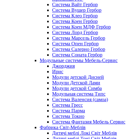
Система Вайт Гербор
Система Вушер Гербор
Система Клео Гербор
Система Коен Гербор
Система Коен МДФ Гербор
Система Лорд Гербор
Система Марсель Гербор
Система Опен Гербор
Система Салерно Гербор
Система Соната Гербор
Модульные системы Мебель-Сервис
Джорджия
Ирис
Модули детской Дисней
Модули Детской Лами
Модули детской Симба
Модульная система Типс
Система Валенсия (самоа)
Система Гресс
Система Парма
Система Токио
Система Фантазия Мебель Сервис
Фабрика Світ-Меблів
Дитячі меблі Локі Світ Меблів
Дитячі меблі Тоні Світ Меблів