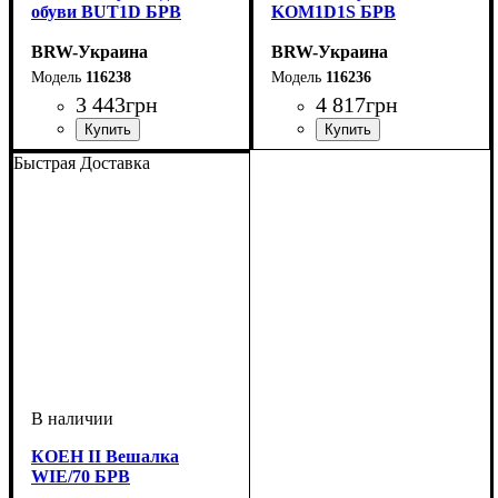
обуви BUT1D БРВ
KOM1D1S БРВ
BRW-Украина
BRW-Украина
116238
116236
3 443
грн
4 817
грн
ширина, мм
высота, мм
глубина, мм
: 490
: 705
: 350
ширина, мм
высота, мм
глубина, мм
: 935
: 585
: 350
Быстрая Доставка
КОЕН II Вешалка
WIE/70 БРВ