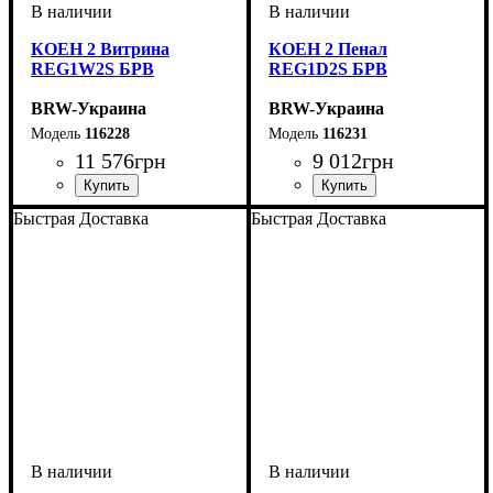
КОЕН 2 Витрина
КОЕН 2 Пенал
REG1W2S БРВ
REG1D2S БРВ
BRW-Украина
BRW-Украина
116228
116231
11 576
грн
9 012
грн
ширина, мм
высота, мм
глубина, мм
: 2005
: 585
: 400
ширина, мм
высота, мм
глубина, мм
: 2005
: 585
: 400
Быстрая Доставка
Быстрая Доставка