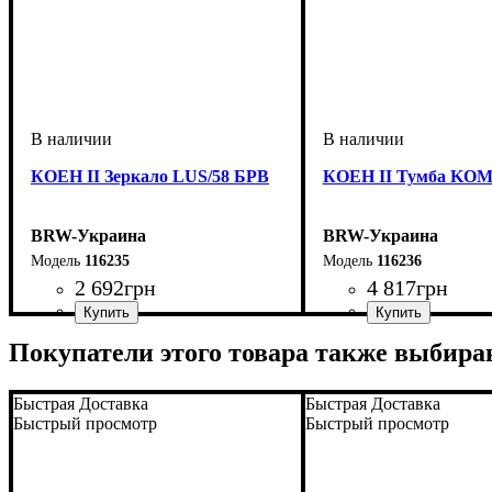
КОЕН II Зеркало LUS/58 БРВ
КОЕН II Тумба KO
BRW-Украина
BRW-Украина
116235
116236
2 692
грн
4 817
грн
ширина, мм
высота, мм
глубина, мм
: 1100
: 585
: 25
ширина, мм
высота, мм
глубина, мм
: 935
: 585
: 350
Покупатели этого товара также выбира
Быстрая Доставка
Быстрая Доставка
Быстрый просмотр
Быстрый просмотр