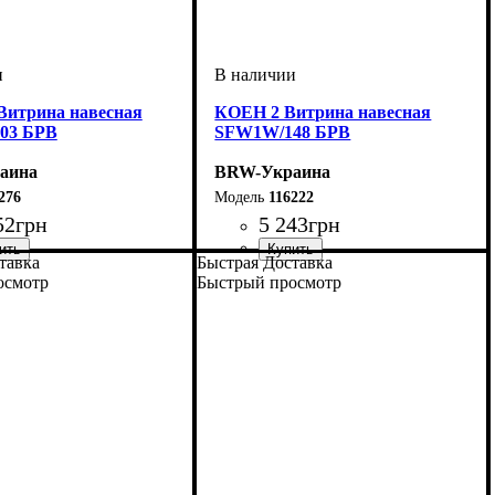
Витрина навесная
КОЕН 2 Витрина навесная
03 БРВ
SFW1W/148 БРВ
аина
BRW-Украина
276
116222
52
грн
5 243
грн
тавка
Быстрая Доставка
мм
м
мм
: 420
: 1035
: 270
ширина, мм
высота, мм
глубина, мм
: 415
: 1500
: 265
осмотр
Быстрый просмотр