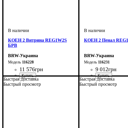
КОЕН 2 Витрина REG1W2S
КОЕН 2 Пенал REG
БРВ
BRW-Украина
BRW-Украина
116228
116231
11 576
грн
9 012
грн
Быстрая Доставка
Быстрая Доставка
ширина, мм
высота, мм
глубина, мм
: 2005
: 585
: 400
ширина, мм
высота, мм
глубина, мм
: 2005
: 585
: 400
Быстрый просмотр
Быстрый просмотр