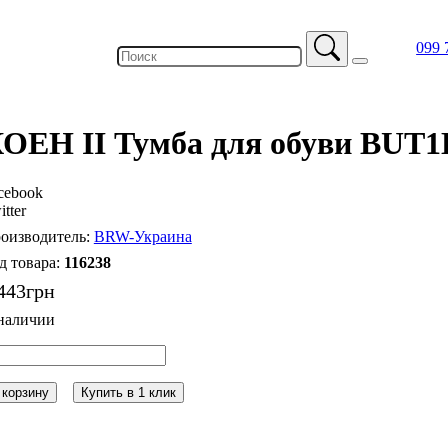
099 
ОЕН II Тумба для обуви BUT
cebook
itter
BRW-Украина
116238
443
грн
 корзину
Купить в 1 клик