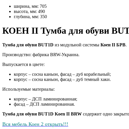
ширина, мм:
705
высота, мм:
490
глубина, мм:
350
КОЕН II Тумба для обуви BU
Тумба для обуви BUT1D
из модульной системы
Коен II БРВ
.
Производство: фабрика BRW-Украина.
Выпускается в цвете:
корпус – сосна каньон, фасад – дуб корабельный;
корпус – сосна каньон, фасад – дуб темный хаки.
Используемые материалы:
корпус – ДСП ламинированная;
фасад – ДСП ламинированная.
Тумба для обуви BUT1D Koen II BRW
содержит одно закрытое
Вся мебель Коен 2 открыть!!!