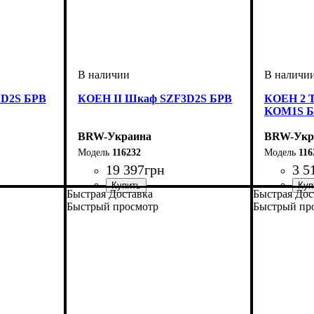
1D2S БРВ
КОЕН II Шкаф SZF3D2S БРВ
КОЕН 2 Т
KOM1S 
BRW-Украина
BRW-Укр
116232
116
19 397
грн
3 5
Быстрая Доставка
Быстрая Дос
ширина, мм
высота, мм
глубина, мм
: 2080
: 1635
: 565
ширина, 
высота, м
глубина, 
Быстрый просмотр
Быстрый пр