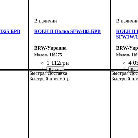
4D2S БРВ
КОЕН II Полка SFW/103 БРВ
КОЕН II 
SFW1W/1
BRW-Украина
BRW-Укр
116275
116
1 112
грн
4 0
Быстрая Доставка
Быстрая Дос
ширина, мм
высота, мм
глубина, мм
: 420
: 1035
: 265
ширина, 
высота, м
глубина, 
Быстрый просмотр
Быстрый пр