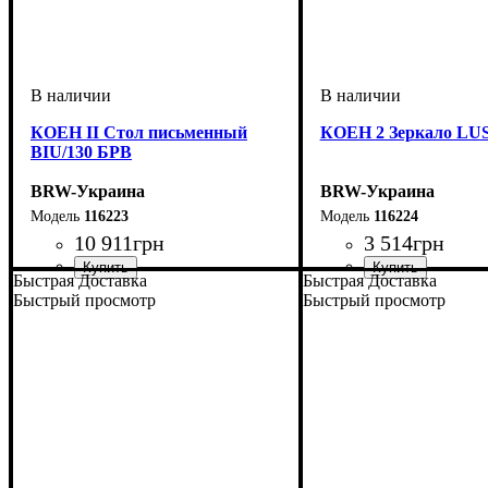
КОЕН II Стол письменный
КОЕН 2 Зеркало LUS
BIU/130 БРВ
BRW-Украина
BRW-Украина
116223
116224
10 911
грн
3 514
грн
Быстрая Доставка
Быстрая Доставка
ширина, мм
высота, мм
глубина, мм
: 780
: 1300
: 700
ширина, мм
высота, мм
глубина, мм
: 785
: 1035
: 25
Быстрый просмотр
Быстрый просмотр