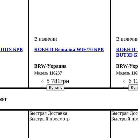
M1D1S БРВ
КОЕН II Вешалка WIE/70 БРВ
КОЕН II 
BUT3D Б
BRW-Украина
BRW-Укр
116237
116
5 781
грн
6 1
ширина, мм
высота, мм
глубина, мм
: 1600
: 700
: 40
ширина, 
высота, м
глубина, 
ют
Быстрая Доставка
Быстрая Дос
Быстрый просмотр
Быстрый пр