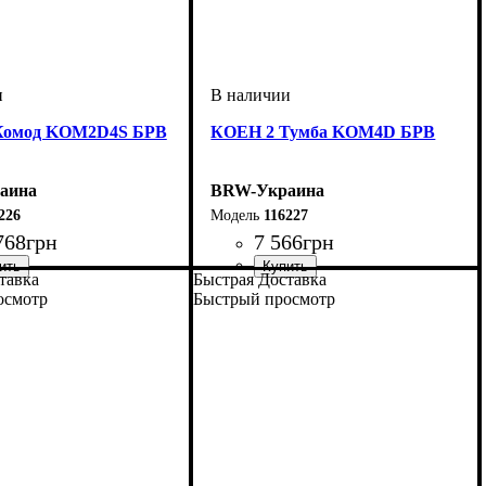
Комод KOM2D4S БРВ
КОЕН 2 Тумба KOM4D БРВ
аина
BRW-Украина
226
116227
768
грн
7 566
грн
тавка
Быстрая Доставка
мм
м
мм
: 935
: 1500
: 400
ширина, мм
высота, мм
глубина, мм
: 1140
: 1035
: 400
осмотр
Быстрый просмотр