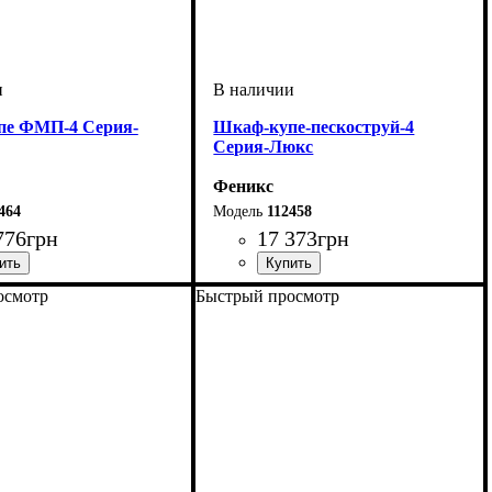
пе ФМП-4 Серия-
Шкаф-купе-пескоструй-4
Серия-Люкс
Феникс
464
112458
776
грн
17 373
грн
осмотр
Быстрый просмотр