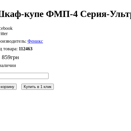
каф-купе ФМП-4 Серия-Ульт
cebook
itter
Феникс
112463
 859
грн
 корзину
Купить в 1 клик