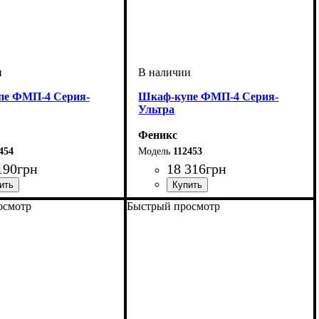
пе ФМП-4 Серия-
Шкаф-купе ФМП-4 Серия-
Ультра
Феникс
454
112453
190
грн
18 316
грн
осмотр
Быстрый просмотр