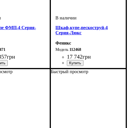
пе ФМП-4 Серия-
Шкаф-купе-пескоструй-4
Серия-Люкс
Феникс
471
112468
357
грн
17 742
грн
осмотр
Быстрый просмотр