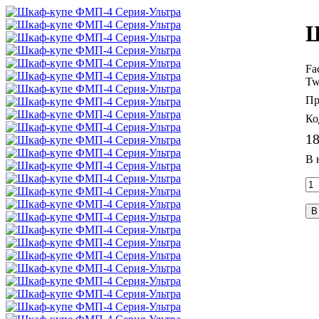
Ш
Fa
Tw
18
В