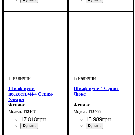
Шкаф-купе-
Шкаф-купе-4 Серия-
пескоструй-4 Серия-
Люкс
Ультра
Феникс
Феникс
112467
112466
17 818
грн
15 989
грн