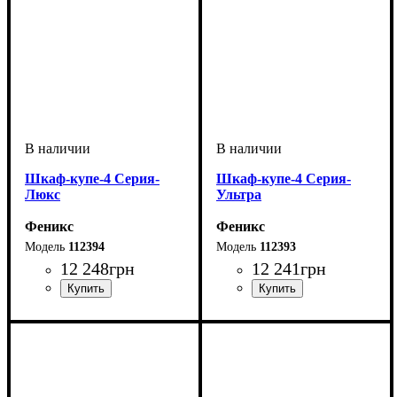
Шкаф-купе-4 Серия-
Шкаф-купе-4 Серия-
Люкс
Ультра
Феникс
Феникс
112394
112393
12 248
грн
12 241
грн