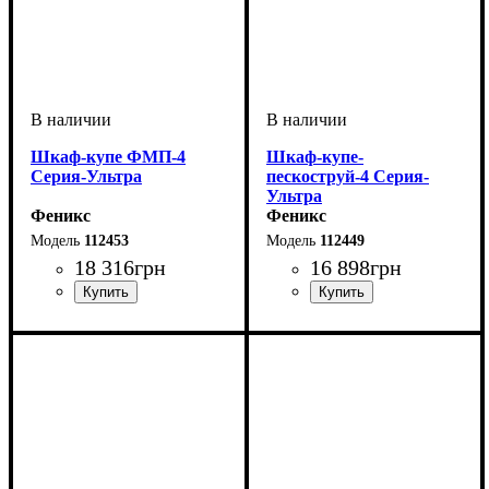
Шкаф-купе ФМП-4
Шкаф-купе-
Серия-Ультра
пескоструй-4 Серия-
Ультра
Феникс
Феникс
112453
112449
18 316
грн
16 898
грн