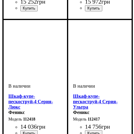
15 252
грн
15 972
грн
Шкаф-купе-
Шкаф-купе-
пескоструй-4 Серия-
пескоструй-4 Серия-
Люкс
Ультра
Феникс
Феникс
112418
112417
14 036
грн
14 756
грн