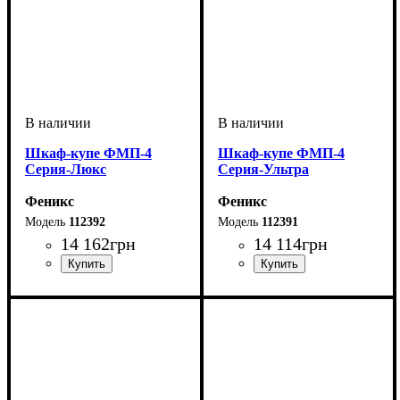
Шкаф-купе ФМП-4
Шкаф-купе ФМП-4
Серия-Люкс
Серия-Ультра
Феникс
Феникс
112392
112391
14 162
грн
14 114
грн