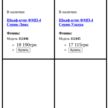
Шкаф-купе ФМП-4
Шкаф-купе ФМП-4
Серия-Люкс
Серия-Ультра
Феникс
Феникс
112446
112445
18 190
грн
17 115
грн