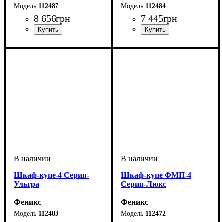
112487
112484
8 656
грн
7 445
грн
Шкаф-купе-4 Cерия-
Шкаф-купе ФМП-4
Ультра
Серия-Люкс
Феникс
Феникс
112483
112472