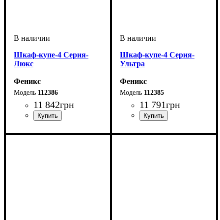
Шкаф-купе-4 Серия-
Шкаф-купе-4 Серия-
Люкс
Ультра
Феникс
Феникс
112386
112385
11 842
грн
11 791
грн