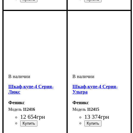
Шкаф-купе-4 Серия-
Шкаф-купе-4 Серия-
Люкс
Ультра
Феникс
Феникс
112416
112415
12 654
грн
13 374
грн