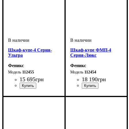
Шкаф-купе-4 Серия-
Шкаф-купе ФМП-4
Ультра
Серия-Люкс
Феникс
Феникс
112455
112454
15 695
грн
18 190
грн