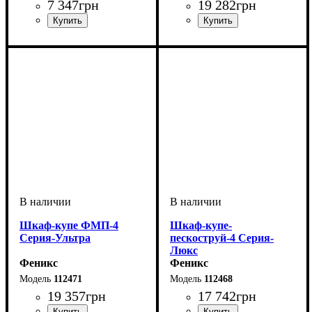
7 347
грн
19 282
грн
Шкаф-купе ФМП-4
Шкаф-купе-
Серия-Ультра
пескоструй-4 Серия-
Люкс
Феникс
Феникс
112471
112468
19 357
грн
17 742
грн