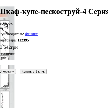
Шкаф-купе-пескоструй-4 Сери
acebook
witter
Феникс
112395
3 542
грн
В корзину
Купить в 1 клик