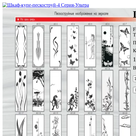
F
T
1