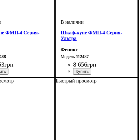
пе ФМП-4 Серия-
Шкаф-купе ФМП-4 Серия-
Ультра
Феникс
488
112487
53
грн
8 656
грн
осмотр
Быстрый просмотр