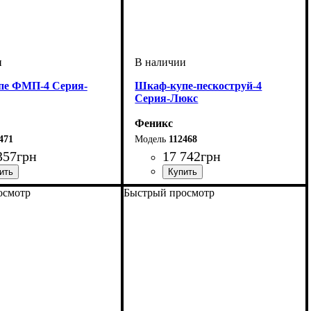
пе ФМП-4 Серия-
Шкаф-купе-пескоструй-4
Серия-Люкс
Феникс
471
112468
357
грн
17 742
грн
осмотр
Быстрый просмотр