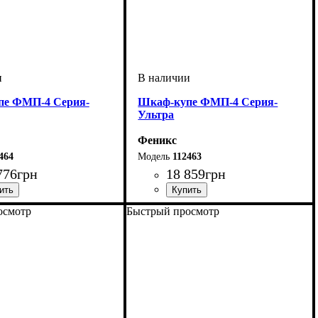
пе ФМП-4 Серия-
Шкаф-купе ФМП-4 Серия-
Ультра
Феникс
464
112463
776
грн
18 859
грн
осмотр
Быстрый просмотр