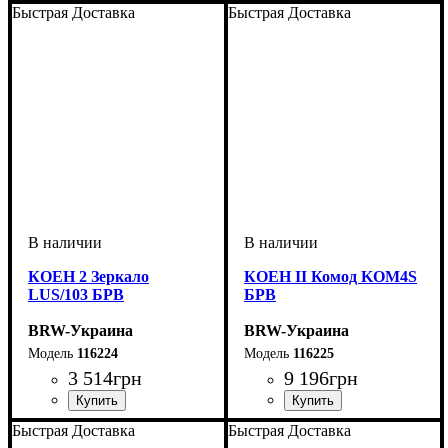
ширина, мм
высота, мм
глубина, мм
: 415
: 1500
: 265
ширина, мм
высота, мм
глубина, мм
: 780
: 1300
: 700
Быстрая Доставка
Быстрая Доставка
КОЕН 2 Зеркало
КОЕН II Комод KOM4S
LUS/103 БРВ
БРВ
BRW-Украина
BRW-Украина
116224
116225
3 514
грн
9 196
грн
ширина, мм
высота, мм
глубина, мм
: 785
: 1035
: 25
ширина, мм
высота, мм
глубина, мм
: 935
: 1035
: 400
Быстрая Доставка
Быстрая Доставка