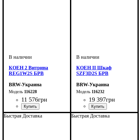
КОЕН 2 Витрина
КОЕН II Шкаф
REG1W2S БРВ
SZF3D2S БРВ
BRW-Украина
BRW-Украина
116228
116232
11 576
грн
19 397
грн
ширина, мм
высота, мм
глубина, мм
: 2005
: 585
: 400
ширина, мм
высота, мм
глубина, мм
: 2080
: 1635
: 565
Быстрая Доставка
Быстрая Доставка