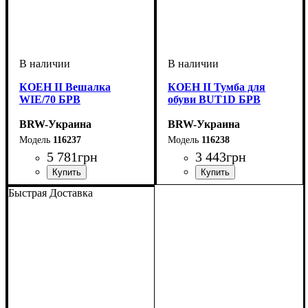
КОЕН II Вешалка
КОЕН II Тумба для
WIE/70 БРВ
обуви BUT1D БРВ
BRW-Украина
BRW-Украина
116237
116238
5 781
грн
3 443
грн
ширина, мм
высота, мм
глубина, мм
: 1600
: 700
: 40
ширина, мм
высота, мм
глубина, мм
: 490
: 705
: 350
Быстрая Доставка