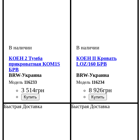
КОЕН 2 Тумба
КОЕН II Кровать
прикроватная KOM1S
LOZ/160 БРВ
БРВ
BRW-Украина
BRW-Украина
116233
116234
3 514
грн
8 926
грн
ширина, мм
высота, мм
глубина, мм
: 585
: 445
: 400
ширина, мм
высота, мм
глубина, мм
: 425-755
: 1650
: 2055
Быстрая Доставка
Быстрая Доставка