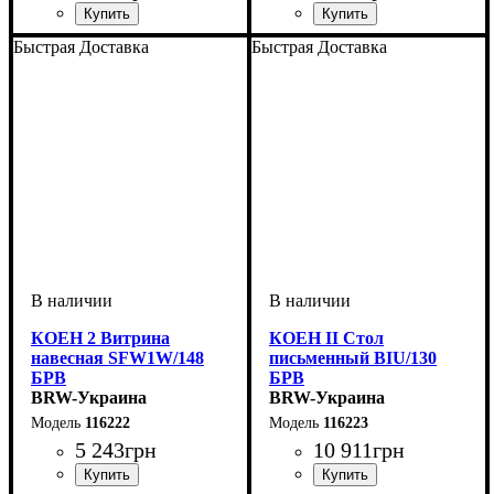
ширина, мм
высота, мм
глубина, мм
: 420
: 1035
: 265
ширина, мм
высота, мм
глубина, мм
: 420
: 1035
: 270
Быстрая Доставка
Быстрая Доставка
КОЕН 2 Витрина
КОЕН II Стол
навесная SFW1W/148
письменный BIU/130
БРВ
БРВ
BRW-Украина
BRW-Украина
116222
116223
5 243
грн
10 911
грн