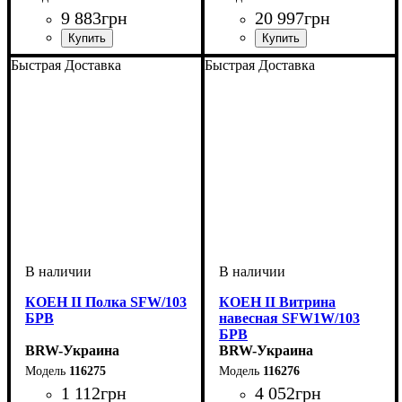
9 883
грн
20 997
грн
ширина, мм
высота, мм
глубина, мм
: 2005
: 1035
: 565
ширина, мм
высота, мм
глубина, мм
: 2080
: 2140
: 565
Быстрая Доставка
Быстрая Доставка
КОЕН II Полка SFW/103
КОЕН II Витрина
БРВ
навесная SFW1W/103
БРВ
BRW-Украина
BRW-Украина
116275
116276
1 112
грн
4 052
грн