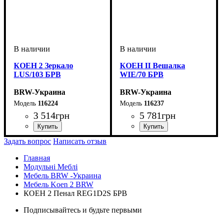
КОЕН 2 Зеркало
КОЕН II Вешалка
LUS/103 БРВ
WIE/70 БРВ
BRW-Украина
BRW-Украина
116224
116237
3 514
грн
5 781
грн
ширина, мм
высота, мм
глубина, мм
: 785
: 1035
: 25
ширина, мм
высота, мм
глубина, мм
: 1600
: 700
: 40
Задать вопрос
Написать отзыв
Главная
Модульні Меблі
Мебель BRW -Украина
Мебель Koen 2 BRW
КОЕН 2 Пенал REG1D2S БРВ
Подписывайтесь и будьте первыми