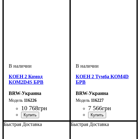
КОЕН 2 Комод
КОЕН 2 Тумба KOM4D
KOM2D4S БРВ
БРВ
BRW-Украина
BRW-Украина
116226
116227
10 768
грн
7 566
грн
ширина, мм
высота, мм
глубина, мм
: 935
: 1500
: 400
ширина, мм
высота, мм
глубина, мм
: 1140
: 1035
: 400
Быстрая Доставка
Быстрая Доставка