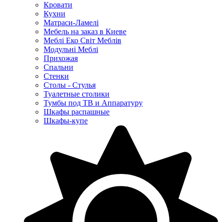
Кровати
Кухни
Матраси-Ламелі
Мебель на заказ в Киеве
Меблі Еко Світ Меблів
Модульні Меблі
Прихожая
Спальни
Стенки
Столы - Стулья
Туалетные столики
Тумбы под ТВ и Аппаратуру
Шкафы распашные
Шкафы-купе