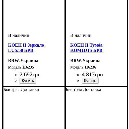
КОЕН II Зеркало
КОЕН II Тумба
LUS/58 БРВ
KOM1D1S БРВ
BRW-Украина
BRW-Украина
116235
116236
2 692
грн
4 817
грн
ширина, мм
высота, мм
глубина, мм
: 1100
: 585
: 25
ширина, мм
высота, мм
глубина, мм
: 935
: 585
: 350
Быстрая Доставка
Быстрая Доставка