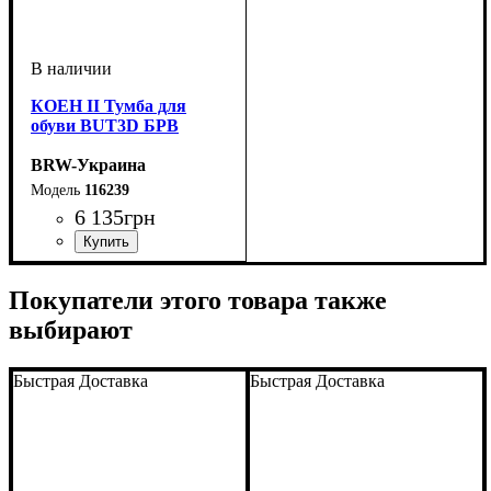
КОЕН II Тумба для
обуви BUT3D БРВ
BRW-Украина
116239
6 135
грн
ширина, мм
высота, мм
глубина, мм
: 1215
: 705
: 175
Покупатели этого товара также
выбирают
Быстрая Доставка
Быстрая Доставка