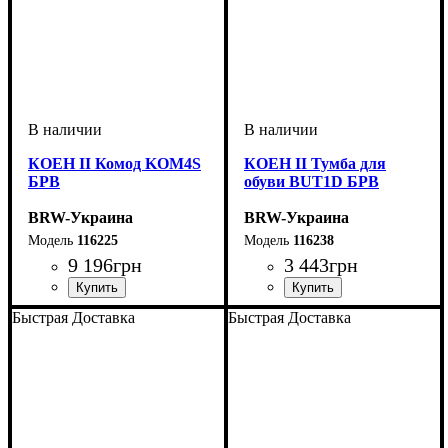
КОЕН II Комод KOM4S
КОЕН II Тумба для
БРВ
обуви BUT1D БРВ
BRW-Украина
BRW-Украина
116225
116238
9 196
грн
3 443
грн
ширина, мм
высота, мм
глубина, мм
: 935
: 1035
: 400
ширина, мм
высота, мм
глубина, мм
: 490
: 705
: 350
Быстрая Доставка
Быстрая Доставка