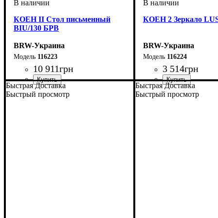
КОЕН II Стол письменный
КОЕН 2 Зеркало LUS
BIU/130 БРВ
BRW-Украина
BRW-Украина
116223
116224
10 911
грн
3 514
грн
Быстрая Доставка
Быстрая Доставка
ширина, мм
высота, мм
глубина, мм
: 780
: 1300
: 700
ширина, мм
высота, мм
глубина, мм
: 785
: 1035
: 25
Быстрый просмотр
Быстрый просмотр