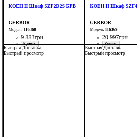
КОЕН II Шкаф SZF2D2S БРВ
КОЕН II Шкаф SZF
GERBOR
GERBOR
116368
116369
9 883
грн
20 997
грн
Быстрая Доставка
Быстрая Доставка
ширина, мм
высота, мм
глубина, мм
: 2005
: 1035
: 565
ширина, мм
высота, мм
глубина, мм
: 2080
: 2140
: 565
Быстрый просмотр
Быстрый просмотр