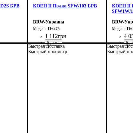
4D2S БРВ
КОЕН II Полка SFW/103 БРВ
КОЕН II 
SFW1W/1
BRW-Украина
BRW-Укр
116275
116
1 112
грн
4 0
Быстрая Доставка
Быстрая Дос
ширина, мм
высота, мм
глубина, мм
: 420
: 1035
: 265
ширина, 
высота, м
глубина, 
Быстрый просмотр
Быстрый пр