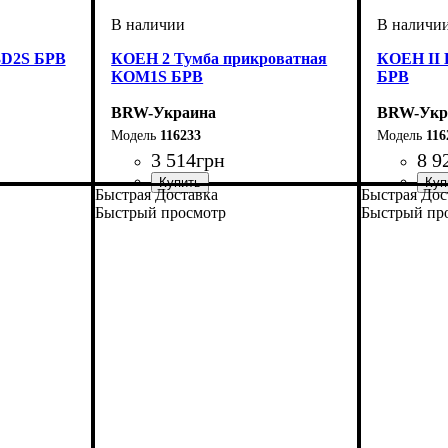
3D2S БРВ
КОЕН 2 Тумба прикроватная
КОЕН II 
KOM1S БРВ
БРВ
BRW-Украина
BRW-Укр
116233
116
3 514
грн
8 9
Быстрая Доставка
Быстрая Дос
ширина, мм
высота, мм
глубина, мм
: 585
: 445
: 400
ширина, 
высота, м
глубина, 
Быстрый просмотр
Быстрый пр