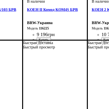
/103 БРВ
КОЕН II Комод KOM4S БРВ
КОЕН 2 
BRW-Украина
BRW-Укр
116225
116
9 196
грн
10 
Быстрая Доставка
Быстрая Дос
ширина, мм
высота, мм
глубина, мм
: 935
: 1035
: 400
ширина, 
высота, м
глубина, 
Быстрый просмотр
Быстрый пр