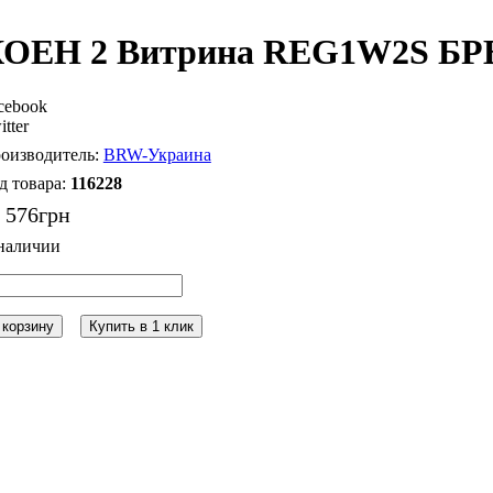
ОЕН 2 Витрина REG1W2S БР
cebook
itter
BRW-Украина
116228
 576
грн
 корзину
Купить в 1 клик