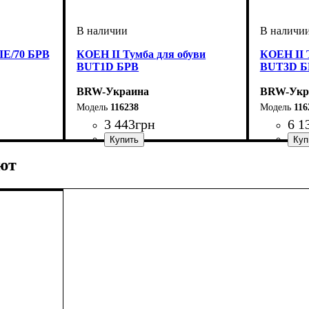
IE/70 БРВ
КОЕН II Тумба для обуви
КОЕН II 
BUT1D БРВ
BUT3D Б
BRW-Украина
BRW-Укр
116238
116
3 443
грн
6 1
ширина, мм
высота, мм
глубина, мм
: 490
: 705
: 350
ширина, 
высота, м
глубина, 
ют