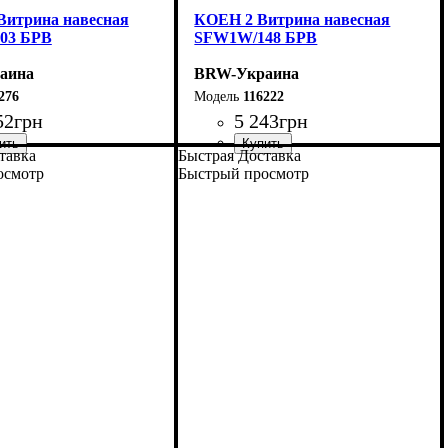
Витрина навесная
КОЕН 2 Витрина навесная
03 БРВ
SFW1W/148 БРВ
аина
BRW-Украина
276
116222
52
грн
5 243
грн
тавка
Быстрая Доставка
мм
м
мм
: 420
: 1035
: 270
ширина, мм
высота, мм
глубина, мм
: 415
: 1500
: 265
осмотр
Быстрый просмотр