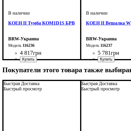
КОЕН II Тумба KOM1D1S БРВ
КОЕН II Вешалка W
BRW-Украина
BRW-Украина
116236
116237
4 817
грн
5 781
грн
ширина, мм
высота, мм
глубина, мм
: 935
: 585
: 350
ширина, мм
высота, мм
глубина, мм
: 1600
: 700
: 40
Покупатели этого товара также выбира
Быстрая Доставка
Быстрая Доставка
Быстрый просмотр
Быстрый просмотр