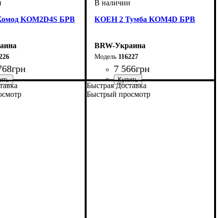
Комод KOM2D4S БРВ
КОЕН 2 Тумба KOM4D БРВ
аина
BRW-Украина
226
116227
768
грн
7 566
грн
тавка
Быстрая Доставка
мм
м
мм
: 935
: 1500
: 400
ширина, мм
высота, мм
глубина, мм
: 1140
: 1035
: 400
осмотр
Быстрый просмотр