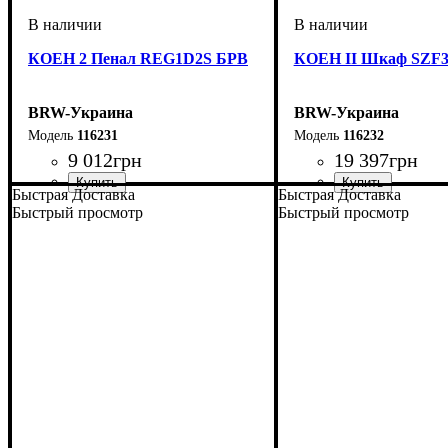
КОЕН 2 Пенал REG1D2S БРВ
КОЕН II Шкаф SZF
BRW-Украина
BRW-Украина
116231
116232
9 012
грн
19 397
грн
Быстрая Доставка
Быстрая Доставка
ширина, мм
высота, мм
глубина, мм
: 2005
: 585
: 400
ширина, мм
высота, мм
глубина, мм
: 2080
: 1635
: 565
Быстрый просмотр
Быстрый просмотр