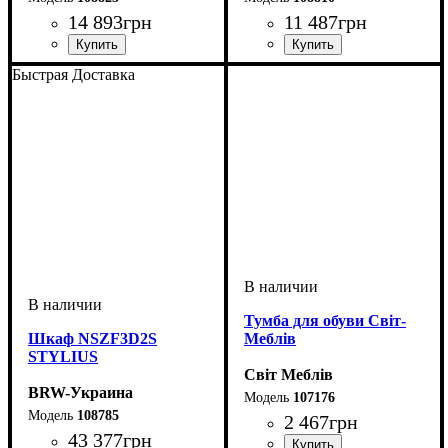
14 893
грн
11 487
грн
Быстрая Доставка
Тумба для обуви Світ-
Шкаф NSZF3D2S
Меблів
STYLIUS
Світ Меблів
BRW-Украина
107176
108785
2 467
грн
43 377
грн