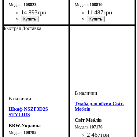
108823
108810
14 893
грн
11 487
грн
Быстрая Доставка
Тумба для обуви Світ-
Шкаф NSZF3D2S
Меблів
STYLIUS
Світ Меблів
BRW-Украина
107176
108785
2 467
грн